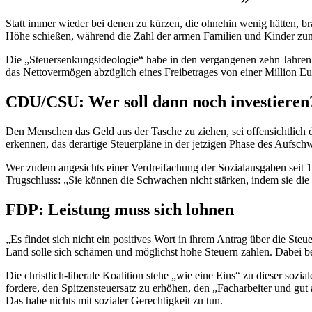
Statt immer wieder bei denen zu kürzen, die ohnehin wenig hätten, br
Höhe schießen, während die Zahl der armen Familien und Kinder zuni
Die „Steuersenkungsideologie“ habe in den vergangenen zehn Jahren 
das Nettovermögen abzüglich eines Freibetrages von einer Million Eu
CDU/CSU: Wer soll dann noch investieren
Den Menschen das Geld aus der Tasche zu ziehen, sei offensichtlich da
erkennen, das derartige Steuerpläne in der jetzigen Phase des Aufs
Wer zudem angesichts einer Verdreifachung der Sozialausgaben seit 1
Trugschluss: „Sie können die Schwachen nicht stärken, indem sie die 
FDP: Leistung muss sich lohnen
„Es findet sich nicht ein positives Wort in ihrem Antrag über die Steu
Land solle sich schämen und möglichst hohe Steuern zahlen. Dabei bede
Die christlich-liberale Koalition stehe „wie eine Eins“ zu dieser so
fordere, den Spitzensteuersatz zu erhöhen, den „Facharbeiter und gut 
Das habe nichts mit sozialer Gerechtigkeit zu tun.