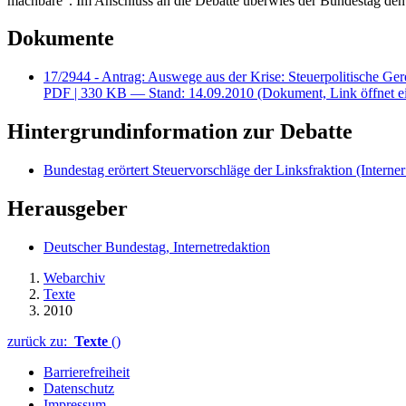
machbare“. Im Anschluss an die Debatte überwies der Bundestag den 
Dokumente
17/2944 - Antrag: Auswege aus der Krise: Steuerpolitische Ger
PDF
| 330 KB — Stand: 14.09.2010
(Dokument, Link öffnet e
Hintergrundinformation zur Debatte
Bundestag erörtert Steuervorschläge der Linksfraktion
(Interne
Herausgeber
Deutscher Bundestag, Internetredaktion
Webarchiv
Texte
2010
zurück zu:
Texte
()
Barrierefreiheit
Datenschutz
Impressum