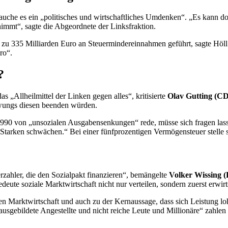
auche es ein „politisches und wirtschaftliches Umdenken“. „Es kann do
mmt“, sagte die Abgeordnete der Linksfraktion.
zu 335 Milliarden Euro an Steuermindereinnahmen geführt, sagte Höll 
ro“.
?
s „Allheilmittel der Linken gegen alles“, kritisierte
Olav Gutting (
chwungs diesen beenden würden.
990 von „unsozialen Ausgabensenkungen“ rede, müsse sich fragen lasse
Starken schwächen.“ Bei einer fünfprozentigen Vermögensteuer stelle si
erzahler, die den Sozialpakt finanzieren“, bemängelte
Volker Wissing 
ute soziale Marktwirtschaft nicht nur verteilen, sondern zuerst erwirt
zialen Marktwirtschaft und auch zu der Kernaussage, dass sich Leistun
ausgebildete Angestellte und nicht reiche Leute und Millionäre“ zahlen