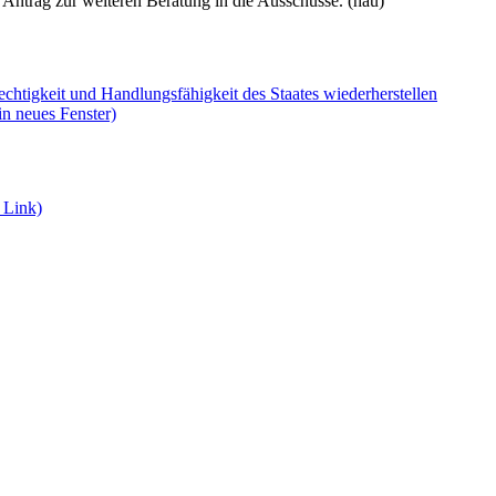
Antrag zur weiteren Beratung in die Ausschüsse. (hau)
echtigkeit und Handlungsfähigkeit des Staates wiederherstellen
in neues Fenster)
r Link)