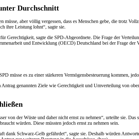
unter Durchschnitt
 müsse, aber völlig vergessen, dass es Menschen gebe, die trotz Voll
 ihre Leistung lohnt“, sagte sie.
ium für Gerechtigkeit, sagte die SPD-Abgeordnete. Die Frage der Verte
Zusammenarbeit und Entwicklung (OECD) Deutschland bei der Frage der 
r SPD müsse es zu einer stärkeren Vermögensbesteuerung kommen, jedoc
 Antrag genannten Ziele wie Gerechtigkeit und Umverteilung von oben 
hließen
sser von der Wüste und daher nicht ernst zu nehmen“, urteilte sie. Das
braucht würden. Diese müssten jedoch ernst zu nehmen sein.
aft dank Schwarz-Gelb gefährdet“, sagte sie. Deshalb würden Antworten