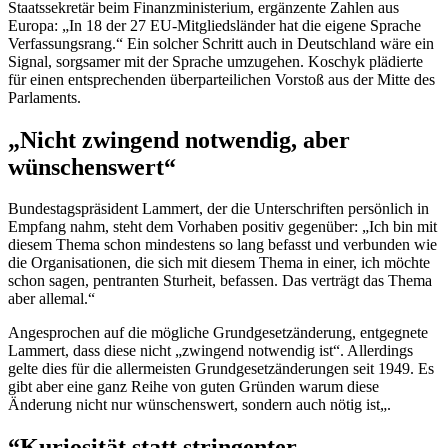
Staatssekretär beim Finanzministerium, ergänzente Zahlen aus
Europa: „In 18 der 27 EU-Mitgliedsländer hat die eigene Sprache
Verfassungsrang.“ Ein solcher Schritt auch in Deutschland wäre ein
Signal, sorgsamer mit der Sprache umzugehen. Koschyk plädierte
für einen entsprechenden überparteilichen Vorstoß aus der Mitte des
Parlaments.
„Nicht zwingend notwendig, aber
wünschenswert“
Bundestagspräsident Lammert, der die Unterschriften persönlich in
Empfang nahm, steht dem Vorhaben positiv gegenüber: „Ich bin mit
diesem Thema schon mindestens so lang befasst und verbunden wie
die Organisationen, die sich mit diesem Thema in einer, ich möchte
schon sagen, pentranten Sturheit, befassen. Das verträgt das Thema
aber allemal.“
Angesprochen auf die mögliche Grundgesetzänderung, entgegnete
Lammert, dass diese nicht „zwingend notwendig ist“. Allerdings
gelte dies für die allermeisten Grundgesetzänderungen seit 1949. Es
gibt aber eine ganz Reihe von guten Gründen warum diese
Änderung nicht nur wünschenswert, sondern auch nötig ist„.
“Kuriosität statt stringenter