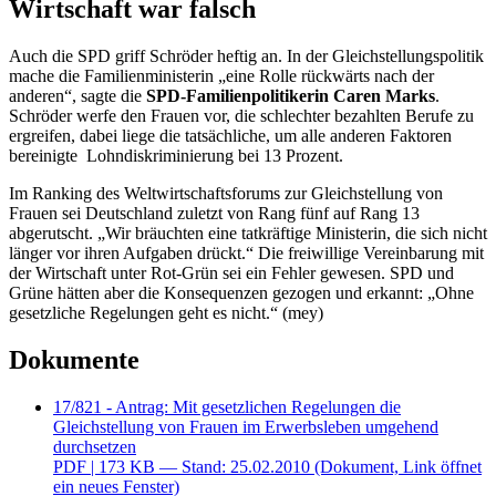
Wirtschaft war falsch
Auch die SPD griff Schröder heftig an. In der Gleichstellungspolitik
mache die Familienministerin „eine Rolle rückwärts nach der
anderen“, sagte die
SPD-Familienpolitikerin Caren Marks
.
Schröder werfe den Frauen vor, die schlechter bezahlten Berufe zu
ergreifen, dabei liege die tatsächliche, um alle anderen Faktoren
bereinigte Lohndiskriminierung bei 13 Prozent.
Im Ranking des Weltwirtschaftsforums zur Gleichstellung von
Frauen sei Deutschland zuletzt von Rang fünf auf Rang 13
abgerutscht. „Wir bräuchten eine tatkräftige Ministerin, die sich nicht
länger vor ihren Aufgaben drückt.“ Die freiwillige Vereinbarung mit
der Wirtschaft unter Rot-Grün sei ein Fehler gewesen. SPD und
Grüne hätten aber die Konsequenzen gezogen und erkannt: „Ohne
gesetzliche Regelungen geht es nicht.“ (mey)
Dokumente
17/821 - Antrag: Mit gesetzlichen Regelungen die
Gleichstellung von Frauen im Erwerbsleben umgehend
durchsetzen
PDF
| 173 KB — Stand: 25.02.2010
(Dokument, Link öffnet
ein neues Fenster)