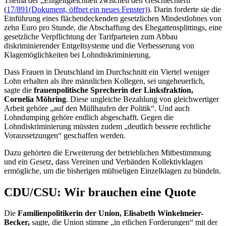
Thema der „Entgeltgleichheit zwischen den Geschlechtern“
(
17/891
(Dokument, öffnet ein neues Fenster)
). Darin forderte sie die
Einführung eines flächendeckenden gesetzlichen Mindestlohnes von
zehn Euro pro Stunde, die Abschaffung des Ehegattensplittings, eine
gesetzliche Verpflichtung der Tarifparteien zum Abbau
diskriminierender Entgeltsysteme und die Verbesserung von
Klagemöglichkeiten bei Lohndiskriminierung.
Dass Frauen in Deutschland im Durchschnitt ein Viertel weniger
Lohn erhalten als ihre männlichen Kollegen, sei ungeheuerlich,
sagte die
frauenpolitische Sprecherin der Linksfraktion,
Cornelia Möhring
. Diese ungleiche Bezahlung von gleichwertiger
Arbeit gehöre „auf den Müllhaufen der Politik“. Und auch
Lohndumping gehöre endlich abgeschafft. Gegen die
Lohndiskriminierung müssten zudem „deutlich bessere rechtliche
Voraussetzungen“ geschaffen werden.
Dazu gehörten die Erweiterung der betrieblichen Mitbestimmung
und ein Gesetz, dass Vereinen und Verbänden Kollektivklagen
ermögliche, um die bisherigen mühseligen Einzelklagen zu bündeln.
CDU/CSU: Wir brauchen eine Quote
Die
Familienpolitikerin der Union, Elisabeth Winkelmeier-
Becker,
sagte, die Union stimme „in etlichen Forderungen“ mit der