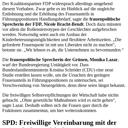
Der Koalitionspartner FDP widersprach allerdings umgehend
diesem Vorhaben. Zwar gebe es im Hinblick auf die ungleiche
Entlohnung und die Erhöhung des Frauenanteils in
Führungspositionen Handlungsbedarf, sagte die
frauenpolitische
Sprecherin der FDP, Nicole Bracht-Bendt
. Doch dazu müssten
vor allem die Rollenstereotypen der Geschlechter aufgebrochen
werden. Notwendig seien auch ein Ausbau der
Kinderbetreuungsmöglichkeiten und flexiblere Arbeitszeiten. „Die
geforderte Frauenquote ist mit uns Liberalen nicht zu machen“,
betonte sie. „Wir lehnen es ab, die Unternehmen zu bevormunden.“
Die
frauenpolitische Sprecherin der Grünen, Monika Lazar
,
warf der Bundesregierung Untätigkeit vor. Dass
Bundesfamilienministerin Kristina Schröder (CDU) eine neue
Studie erstellen lassen wolle, um die Ursachen des geringen
Frauenanteils in Führungspositionen zu untersuchen, sei
Verschwendung von Steuergeldern, denn diese seien längst bekannt.
Die freiwilligen Selbstverpflichtungen der Wirtschaft habe nichts
gebracht. „Ohne gesetzliche Maßnahmen wird es nicht gehen“,
sagte Lazar. Deshalb sollten sich die Frauen quer durch die
Fraktionen zusammentun, um hier weiterzukommen.
SPD: Freiwillige Vereinbarung mit der