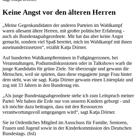
Keine Angst vor den älteren Herren
„Meine Gegenkandidaten der anderen Parteien im Wahlkampf
waren allesamt ältere Herren, mit großer politischer Erfahrung -
auch als Bundestagsabgeordnete. Mir hat das aber keine Angst
gemacht, sondern viel Spaß bereitet, mich im Wahlkampf mit ihnen
auseinanderzusetzen“, erzählt Katja Dörner.
Auf hunderten Wahlkampfterminen in Fußgängerzonen, bei
Veranstaltungen, Podiumsdiskussionen oder in Talkshows warb die
junge Kandidatin für grüne Ziele. Sie überzeugte und gewann die
Menschen, weil sie spürten, dass diese engagierte junge Frau hinter
dem steht, was sie sagt. Katja Dörner gewann einen Listenplatz und
zog mit 33 Jahren in den Bundestag ein.
„Als junge Bundestagsabgeordnete stehe ich zum Leitspruch meiner
Partei: Wir haben die Erde nur von unseren Kindern geborgt - und
ich möchte dazu beitragen, dass mit den Ressourcen
verantwortungsvoll umgegangen wird“, sagt Katja Dörner.
Sie ist Ordentliches Mitglied im Ausschuss für Familie, Senioren,
Frauen und Jugend sowie in der Kinderkommission des Deutschen
Bundestags. (bsl)