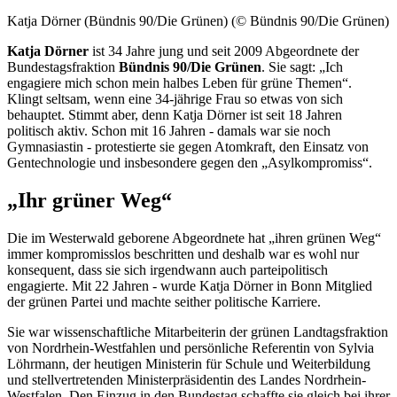
Katja Dörner (Bündnis 90/Die Grünen) (© Bündnis 90/Die Grünen)
Katja Dörner
ist 34 Jahre jung und seit 2009 Abgeordnete der
Bundestagsfraktion
Bündnis 90/Die Grünen
. Sie sagt: „Ich
engagiere mich schon mein halbes Leben für grüne Themen“.
Klingt seltsam, wenn eine 34-jährige Frau so etwas von sich
behauptet. Stimmt aber, denn Katja Dörner ist seit 18 Jahren
politisch aktiv. Schon mit 16 Jahren - damals war sie noch
Gymnasiastin - protestierte sie gegen Atomkraft, den Einsatz von
Gentechnologie und insbesondere gegen den „Asylkompromiss“.
„Ihr grüner Weg“
Die im Westerwald geborene Abgeordnete hat „ihren grünen Weg“
immer kompromisslos beschritten und deshalb war es wohl nur
konsequent, dass sie sich irgendwann auch parteipolitisch
engagierte. Mit 22 Jahren - wurde Katja Dörner in Bonn Mitglied
der grünen Partei und machte seither politische Karriere.
Sie war wissenschaftliche Mitarbeiterin der grünen Landtagsfraktion
von Nordrhein-Westfahlen und persönliche Referentin von Sylvia
Löhrmann, der heutigen Ministerin für Schule und Weiterbildung
und stellvertretenden Ministerpräsidentin des Landes Nordrhein-
Westfalen. Den Einzug in den Bundestag schaffte sie gleich bei ihrer