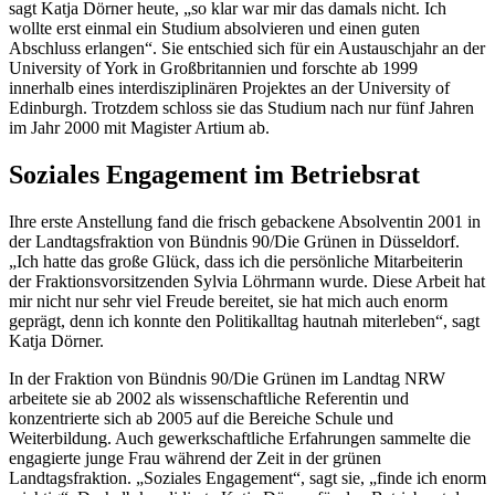
sagt Katja Dörner heute, „so klar war mir das damals nicht. Ich
wollte erst einmal ein Studium absolvieren und einen guten
Abschluss erlangen“. Sie entschied sich für ein Austauschjahr an der
University of York in Großbritannien und forschte ab 1999
innerhalb eines interdisziplinären Projektes an der University of
Edinburgh. Trotzdem schloss sie das Studium nach nur fünf Jahren
im Jahr 2000 mit Magister Artium ab.
Soziales Engagement im Betriebsrat
Ihre erste Anstellung fand die frisch gebackene Absolventin 2001 in
der Landtagsfraktion von Bündnis 90/Die Grünen in Düsseldorf.
„Ich hatte das große Glück, dass ich die persönliche Mitarbeiterin
der Fraktionsvorsitzenden Sylvia Löhrmann wurde. Diese Arbeit hat
mir nicht nur sehr viel Freude bereitet, sie hat mich auch enorm
geprägt, denn ich konnte den Politikalltag hautnah miterleben“, sagt
Katja Dörner.
In der Fraktion von Bündnis 90/Die Grünen im Landtag NRW
arbeitete sie ab 2002 als wissenschaftliche Referentin und
konzentrierte sich ab 2005 auf die Bereiche Schule und
Weiterbildung. Auch gewerkschaftliche Erfahrungen sammelte die
engagierte junge Frau während der Zeit in der grünen
Landtagsfraktion. „Soziales Engagement“, sagt sie, „finde ich enorm