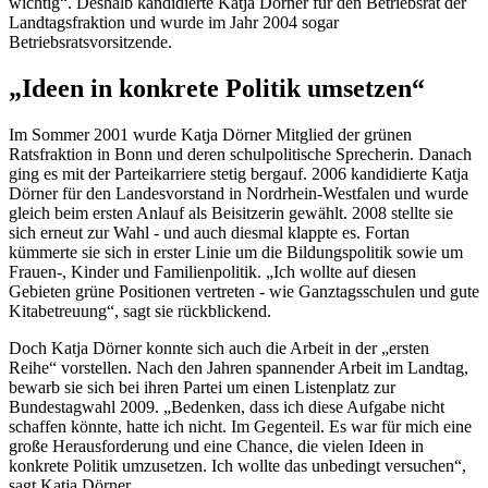
wichtig“. Deshalb kandidierte Katja Dörner für den Betriebsrat der
Landtagsfraktion und wurde im Jahr 2004 sogar
Betriebsratsvorsitzende.
„Ideen in konkrete Politik umsetzen“
Im Sommer 2001 wurde Katja Dörner Mitglied der grünen
Ratsfraktion in Bonn und deren schulpolitische Sprecherin. Danach
ging es mit der Parteikarriere stetig bergauf. 2006 kandidierte Katja
Dörner für den Landesvorstand in Nordrhein-Westfalen und wurde
gleich beim ersten Anlauf als Beisitzerin gewählt. 2008 stellte sie
sich erneut zur Wahl - und auch diesmal klappte es. Fortan
kümmerte sie sich in erster Linie um die Bildungspolitik sowie um
Frauen-, Kinder und Familienpolitik. „Ich wollte auf diesen
Gebieten grüne Positionen vertreten - wie Ganztagsschulen und gute
Kitabetreuung“, sagt sie rückblickend.
Doch Katja Dörner konnte sich auch die Arbeit in der „ersten
Reihe“ vorstellen. Nach den Jahren spannender Arbeit im Landtag,
bewarb sie sich bei ihren Partei um einen Listenplatz zur
Bundestagwahl 2009. „Bedenken, dass ich diese Aufgabe nicht
schaffen könnte, hatte ich nicht. Im Gegenteil. Es war für mich eine
große Herausforderung und eine Chance, die vielen Ideen in
konkrete Politik umzusetzen. Ich wollte das unbedingt versuchen“,
sagt Katja Dörner