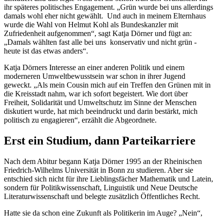
ihr späteres politisches Engagement. „Grün wurde bei uns allerdings
damals wohl eher nicht gewählt. Und auch in meinem Elternhaus
wurde die Wahl von Helmut Kohl als Bundeskanzler mit
Zufriedenheit aufgenommen“, sagt Katja Dörner und fügt an:
„Damals wählten fast alle bei uns konservativ und nicht grün -
heute ist das etwas anders“.
Katja Dörners Interesse an einer anderen Politik und einem
moderneren Umweltbewusstsein war schon in ihrer Jugend
geweckt. „Als mein Cousin mich auf ein Treffen den Grünen mit in
die Kreisstadt nahm, war ich sofort begeistert. Wie dort über
Freiheit, Solidarität und Umweltschutz im Sinne der Menschen
diskutiert wurde, hat mich beeindruckt und darin bestärkt, mich
politisch zu engagieren“, erzählt die Abgeordnete.
Erst ein Studium, dann Parteikarriere
Nach dem Abitur begann Katja Dörner 1995 an der Rheinischen
Friedrich-Wilhelms Universität in Bonn zu studieren. Aber sie
entschied sich nicht für ihre Lieblingsfächer Mathematik und Latein,
sondern für Politikwissenschaft, Linguistik und Neue Deutsche
Literaturwissenschaft und belegte zusätzlich Öffentliches Recht.
Hatte sie da schon eine Zukunft als Politikerin im Auge? „Nein“,