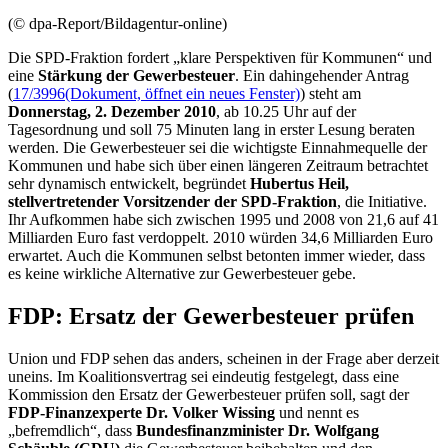
(© dpa-Report/Bildagentur-online)
Die SPD-Fraktion fordert „klare Perspektiven für Kommunen“ und
eine
Stärkung der Gewerbesteuer
. Ein dahingehender Antrag
(
17/3996
(Dokument, öffnet ein neues Fenster)
) steht am
Donnerstag, 2. Dezember 2010
, ab 10.25 Uhr auf der
Tagesordnung und soll 75 Minuten lang in erster Lesung beraten
werden. Die Gewerbesteuer sei die wichtigste Einnahmequelle der
Kommunen und habe sich über einen längeren Zeitraum betrachtet
sehr dynamisch entwickelt, begründet
Hubertus Heil,
stellvertretender Vorsitzender der SPD-Fraktion
, die Initiative.
Ihr Aufkommen habe sich zwischen 1995 und 2008 von 21,6 auf 41
Milliarden Euro fast verdoppelt. 2010 würden 34,6 Milliarden Euro
erwartet. Auch die Kommunen selbst betonten immer wieder, dass
es keine wirkliche Alternative zur Gewerbesteuer gebe.
FDP: Ersatz der Gewerbesteuer prüfen
Union und FDP sehen das anders, scheinen in der Frage aber derzeit
uneins. Im Koalitionsvertrag sei eindeutig festgelegt, dass eine
Kommission den Ersatz der Gewerbesteuer prüfen soll, sagt der
FDP-Finanzexperte Dr. Volker Wissing
und nennt es
„befremdlich“, dass
Bundesfinanzminister Dr. Wolfgang