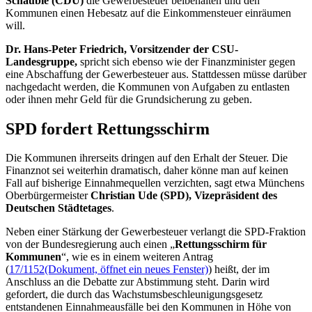
Schäuble (CDU)
die Gewerbesteuer beibehalten und den
Kommunen einen Hebesatz auf die Einkommensteuer einräumen
will.
Dr.
Hans-Peter Friedrich, Vorsitzender der CSU-
Landesgruppe,
spricht sich ebenso wie der Finanzminister gegen
eine Abschaffung der Gewerbesteuer aus. Stattdessen müsse darüber
nachgedacht werden, die Kommunen von Aufgaben zu entlasten
oder ihnen mehr Geld für die Grundsicherung zu geben.
SPD fordert Rettungsschirm
Die Kommunen ihrerseits dringen auf den Erhalt der Steuer. Die
Finanznot sei weiterhin dramatisch, daher könne man auf keinen
Fall auf bisherige Einnahmequellen verzichten, sagt etwa Münchens
Oberbürgermeister
Christian Ude (SPD), Vizepräsident des
Deutschen Städtetages
.
Neben einer Stärkung der Gewerbesteuer verlangt die SPD-Fraktion
von der Bundesregierung auch einen „
Rettungsschirm für
Kommunen
“, wie es in einem weiteren Antrag
(
17/1152
(Dokument, öffnet ein neues Fenster)
) heißt, der im
Anschluss an die Debatte zur Abstimmung steht. Darin wird
gefordert, die durch das Wachstumsbeschleunigungsgesetz
entstandenen Einnahmeausfälle bei den Kommunen in Höhe von