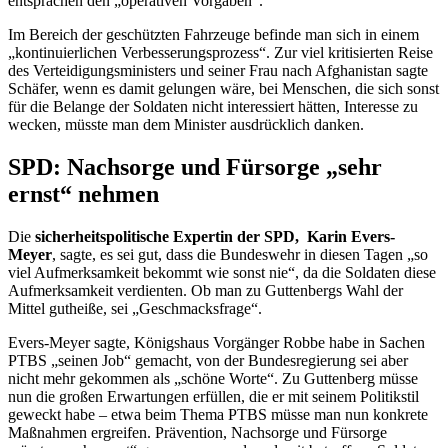
entsprächen den „operativen Vorgaben“.
Im Bereich der geschützten Fahrzeuge befinde man sich in einem
„kontinuierlichen Verbesserungsprozess“. Zur viel kritisierten Reise
des Verteidigungsministers und seiner Frau nach Afghanistan sagte
Schäfer, wenn es damit gelungen wäre, bei Menschen, die sich sonst
für die Belange der Soldaten nicht interessiert hätten, Interesse zu
wecken, müsste man dem Minister ausdrücklich danken.
SPD: Nachsorge und Fürsorge „sehr
ernst“ nehmen
Die
sicherheitspolitische Expertin der SPD, Karin Evers-
Meyer
, sagte, es sei gut, dass die Bundeswehr in diesen Tagen „so
viel Aufmerksamkeit bekommt wie sonst nie“, da die Soldaten diese
Aufmerksamkeit verdienten. Ob man zu Guttenbergs Wahl der
Mittel gutheiße, sei „Geschmacksfrage“.
Evers-Meyer sagte, Königshaus Vorgänger Robbe habe in Sachen
PTBS „seinen Job“ gemacht, von der Bundesregierung sei aber
nicht mehr gekommen als „schöne Worte“. Zu Guttenberg müsse
nun die großen Erwartungen erfüllen, die er mit seinem Politikstil
geweckt habe – etwa beim Thema PTBS müsse man nun konkrete
Maßnahmen ergreifen. Prävention, Nachsorge und Fürsorge