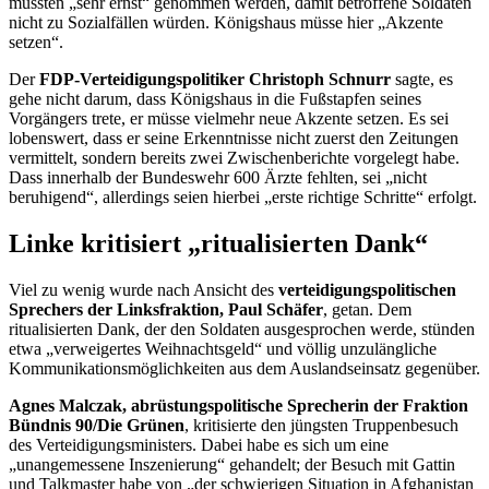
müssten „sehr ernst“ genommen werden, damit betroffene Soldaten
nicht zu Sozialfällen würden. Königshaus müsse hier „Akzente
setzen“.
Der
FDP-Verteidigungspolitiker Christoph Schnurr
sagte, es
gehe nicht darum, dass Königshaus in die Fußstapfen seines
Vorgängers trete, er müsse vielmehr neue Akzente setzen. Es sei
lobenswert, dass er seine Erkenntnisse nicht zuerst den Zeitungen
vermittelt, sondern bereits zwei Zwischenberichte vorgelegt habe.
Dass innerhalb der Bundeswehr 600 Ärzte fehlten, sei „nicht
beruhigend“, allerdings seien hierbei „erste richtige Schritte“ erfolgt.
Linke kritisiert „ritualisierten Dank“
Viel zu wenig wurde nach Ansicht des
verteidigungspolitischen
Sprechers der Linksfraktion, Paul Schäfer
, getan. Dem
ritualisierten Dank, der den Soldaten ausgesprochen werde, stünden
etwa „verweigertes Weihnachtsgeld“ und völlig unzulängliche
Kommunikationsmöglichkeiten aus dem Auslandseinsatz gegenüber.
Agnes Malczak, abrüstungspolitische Sprecherin der Fraktion
Bündnis 90/Die Grünen
, kritisierte den jüngsten Truppenbesuch
des Verteidigungsministers. Dabei habe es sich um eine
„unangemessene Inszenierung“ gehandelt; der Besuch mit Gattin
und Talkmaster habe von „der schwierigen Situation in Afghanistan