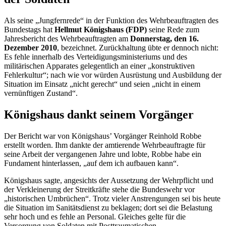
Als seine „Jungfernrede“ in der Funktion des Wehrbeauftragten des
Bundestags hat
Hellmut Königshaus (FDP)
seine Rede zum
Jahresbericht des Wehrbeauftragten am
Donnerstag, den 16.
Dezember 2010
, bezeichnet. Zurückhaltung übte er dennoch nicht:
Es fehle innerhalb des Verteidigungsministeriums und des
militärischen Apparates gelegentlich an einer „konstruktiven
Fehlerkultur“; nach wie vor würden Ausrüstung und Ausbildung der
Situation im Einsatz „nicht gerecht“ und seien „nicht in einem
vernünftigen Zustand“.
Königshaus dankt seinem Vorgänger
Der Bericht war von Königshaus’ Vorgänger Reinhold Robbe
erstellt worden. Ihm dankte der amtierende Wehrbeauftragte für
seine Arbeit der vergangenen Jahre und lobte, Robbe habe ein
Fundament hinterlassen, „auf dem ich aufbauen kann“.
Königshaus sagte, angesichts der Aussetzung der Wehrpflicht und
der Verkleinerung der Streitkräfte stehe die Bundeswehr vor
„historischen Umbrüchen“. Trotz vieler Anstrengungen sei bis heute
die Situation im Sanitätsdienst zu beklagen; dort sei die Belastung
sehr hoch und es fehle an Personal. Gleiches gelte für die
Versorgung von Soldaten mit Posttraumatischen