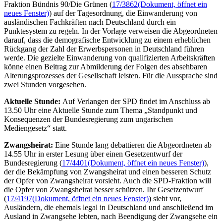
Fraktion Bündnis 90/Die Grünen (
17/3862
(Dokument, öffnet ein
neues Fenster)
) auf der Tagesordnung, die Einwanderung von
ausländischen Fachkräften nach Deutschland durch ein
Punktesystem zu regeln. In der Vorlage verweisen die Abgeordneten
darauf, dass die demografische Entwicklung zu einem erheblichen
Rückgang der Zahl der Erwerbspersonen in Deutschland führen
werde. Die gezielte Einwanderung von qualifizierten Arbeitskräften
könne einen Beitrag zur Abmilderung der Folgen des absehbaren
Alterungsprozesses der Gesellschaft leisten. Für die Aussprache sind
zwei Stunden vorgesehen.
Aktuelle Stunde:
Auf Verlangen der SPD findet im Anschluss ab
13.50 Uhr eine Aktuelle Stunde zum Thema „Standpunkt und
Konsequenzen der Bundesregierung zum ungarischen
Mediengesetz“ statt.
Zwangsheirat:
Eine Stunde lang debattieren die Abgeordneten ab
14.55 Uhr in erster Lesung über einen Gesetzentwurf der
Bundesregierung (
17/4401
(Dokument, öffnet ein neues Fenster)
),
der die Bekämpfung von Zwangsheirat und einen besseren Schutz
der Opfer von Zwangsheirat vorsieht. Auch die SPD-Fraktion will
die Opfer von Zwangsheirat besser schützen. Ihr Gesetzentwurf
(
17/4197
(Dokument, öffnet ein neues Fenster)
) sieht vor,
Ausländern, die ehemals legal in Deutschland und anschließend im
Ausland in Zwangsehe lebten, nach Beendigung der Zwangsehe ein