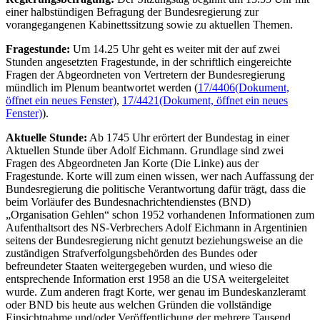
einer halbstündigen Befragung der Bundesregierung zur
vorangegangenen Kabinettssitzung sowie zu aktuellen Themen.
Fragestunde:
Um 14.25 Uhr geht es weiter mit der auf zwei
Stunden angesetzten Fragestunde, in der schriftlich eingereichte
Fragen der Abgeordneten von Vertretern der Bundesregierung
mündlich im Plenum beantwortet werden (
17/4406
(Dokument,
öffnet ein neues Fenster)
,
17/4421
(Dokument, öffnet ein neues
Fenster)
).
Aktuelle Stunde:
Ab 1745 Uhr erörtert der Bundestag in einer
Aktuellen Stunde über Adolf Eichmann. Grundlage sind zwei
Fragen des Abgeordneten Jan Korte (Die Linke) aus der
Fragestunde. Korte will zum einen wissen, wer nach Auffassung der
Bundesregierung die politische Verantwortung dafür trägt, dass die
beim Vorläufer des Bundesnachrichtendienstes (BND)
„Organisation Gehlen“ schon 1952 vorhandenen Informationen zum
Aufenthaltsort des NS-Verbrechers Adolf Eichmann in Argentinien
seitens der Bundesregierung nicht genutzt beziehungsweise an die
zuständigen Strafverfolgungsbehörden des Bundes oder
befreundeter Staaten weitergegeben wurden, und wieso die
entsprechende Information erst 1958 an die USA weitergeleitet
wurde. Zum anderen fragt Korte, wer genau im Bundeskanzleramt
oder BND bis heute aus welchen Gründen die vollständige
Einsichtnahme und/oder Veröffentlichung der mehrere Tausend