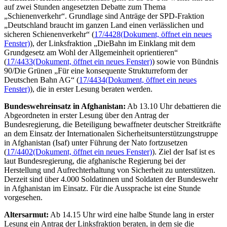
auf zwei Stunden angesetzten Debatte zum Thema
„Schienenverkehr“. Grundlage sind Anträge der SPD-Fraktion
„Deutschland braucht im ganzen Land einen verlässlichen und
sicheren Schienenverkehr“ (
17/4428
(Dokument, öffnet ein neues
Fenster)
), der Linksfraktion „DieBahn im Einklang mit dem
Grundgesetz am Wohl der Allgemeinheit oprientieren“
(
17/4433
(Dokument, öffnet ein neues Fenster)
) sowie von Bündnis
90/Die Grünen „Für eine konsequente Strukturreform der
Deutschen Bahn AG“ (
17/4434
(Dokument, öffnet ein neues
Fenster)
), die in erster Lesung beraten werden.
Bundeswehreinsatz in Afghanistan:
Ab 13.10 Uhr debattieren die
Abgeordneten in erster Lesung über den Antrag der
Bundesregierung, die Beteiligung bewaffneter deutscher Streitkräfte
an dem Einsatz der Internationalen Sicherheitsunterstützungstruppe
in Afghanistan (Isaf) unter Führung der Nato fortzusetzen
(
17/4402
(Dokument, öffnet ein neues Fenster)
). Ziel der Isaf ist es
laut Bundesregierung, die afghanische Regierung bei der
Herstellung und Aufrechterhaltung von Sicherheit zu unterstützen.
Derzeit sind über 4.000 Soldatinnen und Soldaten der Bundeswehr
in Afghanistan im Einsatz. Für die Aussprache ist eine Stunde
vorgesehen.
Altersarmut:
Ab 14.15 Uhr wird eine halbe Stunde lang in erster
Lesung ein Antrag der Linksfraktion beraten, in dem sie die