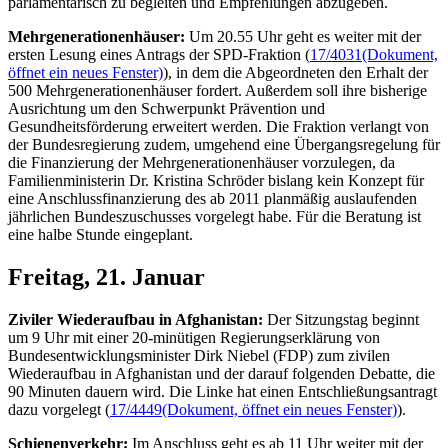
parlamentarisch zu begleiten und Empfehlungen abzugeben.
Mehrgenerationenhäuser:
Um 20.55 Uhr geht es weiter mit der
ersten Lesung eines Antrags der SPD-Fraktion (
17/4031
(Dokument,
öffnet ein neues Fenster)
), in dem die Abgeordneten den Erhalt der
500 Mehrgenerationenhäuser fordert. Außerdem soll ihre bisherige
Ausrichtung um den Schwerpunkt Prävention und
Gesundheitsförderung erweitert werden. Die Fraktion verlangt von
der Bundesregierung zudem, umgehend eine Übergangsregelung für
die Finanzierung der Mehrgenerationenhäuser vorzulegen, da
Familienministerin Dr. Kristina Schröder bislang kein Konzept für
eine Anschlussfinanzierung des ab 2011 planmäßig auslaufenden
jährlichen Bundeszuschusses vorgelegt habe. Für die Beratung ist
eine halbe Stunde eingeplant.
Freitag, 21. Januar
Ziviler Wiederaufbau in Afghanistan:
Der Sitzungstag beginnt
um 9 Uhr mit einer 20-minütigen Regierungserklärung von
Bundesentwicklungsminister Dirk Niebel (FDP) zum zivilen
Wiederaufbau in Afghanistan und der darauf folgenden Debatte, die
90 Minuten dauern wird. Die Linke hat einen Entschließungsantragt
dazu vorgelegt (
17/4449
(Dokument, öffnet ein neues Fenster)
).
Schienenverkehr:
Im Anschluss geht es ab 11 Uhr weiter mit der