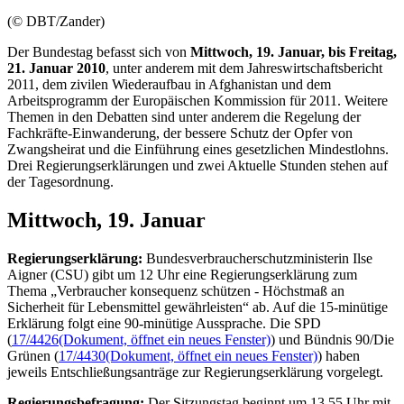
(© DBT/Zander)
Der Bundestag befasst sich von
Mittwoch, 19. Januar, bis Freitag,
21. Januar 2010
, unter anderem mit dem Jahreswirtschaftsbericht
2011, dem zivilen Wiederaufbau in Afghanistan und dem
Arbeitsprogramm der Europäischen Kommission für 2011. Weitere
Themen in den Debatten sind unter anderem die Regelung der
Fachkräfte-Einwanderung, der bessere Schutz der Opfer von
Zwangsheirat und die Einführung eines gesetzlichen Mindestlohns.
Drei Regierungserklärungen und zwei Aktuelle Stunden stehen auf
der Tagesordnung.
Mittwoch, 19. Januar
Regierungserklärung:
Bundesverbraucherschutzministerin Ilse
Aigner (CSU) gibt um 12 Uhr eine Regierungserklärung zum
Thema „Verbraucher konsequenz schützen - Höchstmaß an
Sicherheit für Lebensmittel gewährleisten“ ab. Auf die 15-minütige
Erklärung folgt eine 90-minütige Aussprache. Die SPD
(
17/4426
(Dokument, öffnet ein neues Fenster)
) und Bündnis 90/Die
Grünen (
17/4430
(Dokument, öffnet ein neues Fenster)
) haben
jeweils Entschließungsanträge zur Regierungserklärung vorgelegt.
Regierungsbefragung:
Der Sitzungstag beginnt um 13.55 Uhr mit