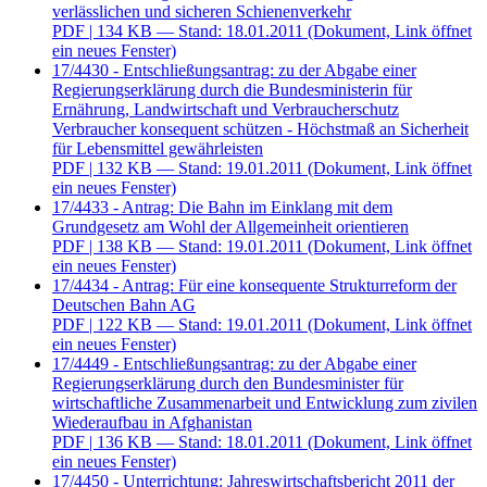
verlässlichen und sicheren Schienenverkehr
PDF
| 134 KB — Stand: 18.01.2011
(Dokument, Link öffnet
ein neues Fenster)
17/4430 - Entschließungsantrag: zu der Abgabe einer
Regierungserklärung durch die Bundesministerin für
Ernährung, Landwirtschaft und Verbraucherschutz
Verbraucher konsequent schützen - Höchstmaß an Sicherheit
für Lebensmittel gewährleisten
PDF
| 132 KB — Stand: 19.01.2011
(Dokument, Link öffnet
ein neues Fenster)
17/4433 - Antrag: Die Bahn im Einklang mit dem
Grundgesetz am Wohl der Allgemeinheit orientieren
PDF
| 138 KB — Stand: 19.01.2011
(Dokument, Link öffnet
ein neues Fenster)
17/4434 - Antrag: Für eine konsequente Strukturreform der
Deutschen Bahn AG
PDF
| 122 KB — Stand: 19.01.2011
(Dokument, Link öffnet
ein neues Fenster)
17/4449 - Entschließungsantrag: zu der Abgabe einer
Regierungserklärung durch den Bundesminister für
wirtschaftliche Zusammenarbeit und Entwicklung zum zivilen
Wiederaufbau in Afghanistan
PDF
| 136 KB — Stand: 18.01.2011
(Dokument, Link öffnet
ein neues Fenster)
17/4450 - Unterrichtung: Jahreswirtschaftsbericht 2011 der