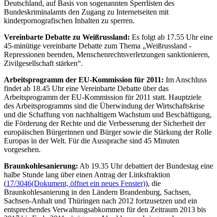
Deutschland, auf Basis von sogenannten Sperrlisten des
Bundeskriminalamts den Zugang zu Internetseiten mit
kinderpornografischen Inhalten zu sperren.
Vereinbarte Debatte zu Weißrussland:
Es folgt ab 17.55 Uhr eine
45-minütige vereinbarte Debatte zum Thema „Weißrussland -
Repressionen beenden, Menschenrechtsverletzungen sanktionieren,
Zivilgesellschaft stärken“.
Arbeitsprogramm der EU-Kommission für 2011:
Im Anschluss
findet ab 18.45 Uhr eine Vereinbarte Debatte über das
Arbeitsprogramm der EU-Kommission für 2011 statt. Hauptziele
des Arbeitsprogramms sind die Überwindung der Wirtschaftskrise
und die Schaffung von nachhaltigem Wachstum und Beschäftigung,
die Förderung der Rechte und die Verbesserung der Sicherheit der
europäischen Bürgerinnen und Bürger sowie die Stärkung der Rolle
Europas in der Welt. Für die Aussprache sind 45 Minuten
vorgesehen.
Braunkohlesanierung:
Ab 19.35 Uhr debattiert der Bundestag eine
halbe Stunde lang über einen Antrag der Linksfraktion
(
17/3046
(Dokument, öffnet ein neues Fenster)
), die
Braunkohlesanierung in den Ländern Brandenburg, Sachsen,
Sachsen-Anhalt und Thüringen nach 2012 fortzusetzen und ein
entsprechendes Verwaltungsabkommen für den Zeitraum 2013 bis