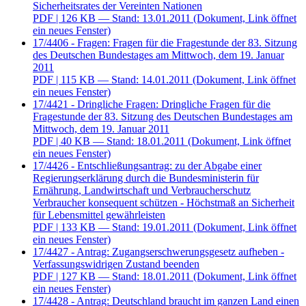
Sicherheitsrates der Vereinten Nationen
PDF
| 126 KB — Stand: 13.01.2011
(Dokument, Link öffnet
ein neues Fenster)
17/4406 - Fragen: Fragen für die Fragestunde der 83. Sitzung
des Deutschen Bundestages am Mittwoch, dem 19. Januar
2011
PDF
| 115 KB — Stand: 14.01.2011
(Dokument, Link öffnet
ein neues Fenster)
17/4421 - Dringliche Fragen: Dringliche Fragen für die
Fragestunde der 83. Sitzung des Deutschen Bundestages am
Mittwoch, dem 19. Januar 2011
PDF
| 40 KB — Stand: 18.01.2011
(Dokument, Link öffnet
ein neues Fenster)
17/4426 - Entschließungsantrag: zu der Abgabe einer
Regierungserklärung durch die Bundesministerin für
Ernährung, Landwirtschaft und Verbraucherschutz
Verbraucher konsequent schützen - Höchstmaß an Sicherheit
für Lebensmittel gewährleisten
PDF
| 133 KB — Stand: 19.01.2011
(Dokument, Link öffnet
ein neues Fenster)
17/4427 - Antrag: Zugangserschwerungsgesetz aufheben -
Verfassungswidrigen Zustand beenden
PDF
| 127 KB — Stand: 18.01.2011
(Dokument, Link öffnet
ein neues Fenster)
17/4428 - Antrag: Deutschland braucht im ganzen Land einen