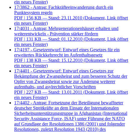
ein neues Fenster)
17/3862 - Antrag: Fachkräfteeinwanderung durch ein
Punktesystem regeln
PDF
| 156 KB — Stand: 23.11.2010
(Dokument, Link öffnet
ein neues Fenster)
17/4031 - Antrag: Mehrgenerationenhäuser erhalten und
weiterentwickeln - Prävention stärker fördern
PDF
| 131 KB — Stand: 01.12.2010
(Dokument, Link öffnet
ein neues Fenster)
17/4197 - Gesetzentwurf: Entwurf eines Gesetzes für ein
erweitertes Rückkehrrecht im Aufenthaltsgesetz
PDF
| 138 KB — Stand: 15.12.2010
(Dokument, Link öffnet
ein neues Fenster)
17/4401 - Gesetzentwurf: Entwurf eines Gesetzes zur
Bekämpfung der Zwangsheirat und zum besseren Schutz der
Opfer von Zwangsheirat sowie zur Änderung weiterer
aufenthalts- und asylrechtlicher Vorschriften
PDF
| 227 KB — Stand: 13.01.2011
(Dokument, Link öffnet
ein neues Fenster)
17/4402 - Antrag: Fortsetzung der Beteiligung bewaffneter
deutscher Streitkräfte an dem Einsatz der Internationalen
Sicherheitsunterstützungstruppe in Afghanistan (International
Security Assistance Force, ISAF) unter Führung der NATO
auf Grundlage der Resolutionen 1386 (2001) und folgender
Resolutionen, zuletzt Resolution 1943 (2010) des