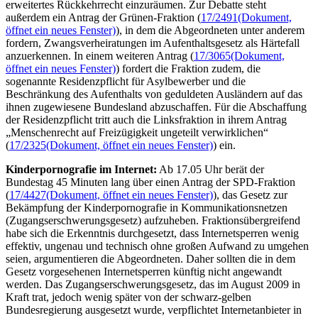
erweitertes Rückkehrrecht einzuräumen. Zur Debatte steht
außerdem ein Antrag der Grünen-Fraktion (
17/2491
(Dokument,
öffnet ein neues Fenster)
), in dem die Abgeordneten unter anderem
fordern, Zwangsverheiratungen im Aufenthaltsgesetz als Härtefall
anzuerkennen. In einem weiteren Antrag (
17/3065
(Dokument,
öffnet ein neues Fenster)
) fordert die Fraktion zudem, die
sogenannte Residenzpflicht für Asylbewerber und die
Beschränkung des Aufenthalts von geduldeten Ausländern auf das
ihnen zugewiesene Bundesland abzuschaffen. Für die Abschaffung
der Residenzpflicht tritt auch die Linksfraktion in ihrem Antrag
„Menschenrecht auf Freizügigkeit ungeteilt verwirklichen“
(
17/2325
(Dokument, öffnet ein neues Fenster)
) ein.
Kinderpornografie im Internet:
Ab 17.05 Uhr berät der
Bundestag 45 Minuten lang über einen Antrag der SPD-Fraktion
(
17/4427
(Dokument, öffnet ein neues Fenster)
), das Gesetz zur
Bekämpfung der Kinderpornografie in Kommunikationsnetzen
(Zugangserschwerungsgesetz) aufzuheben. Fraktionsübergreifend
habe sich die Erkenntnis durchgesetzt, dass Internetsperren wenig
effektiv, ungenau und technisch ohne großen Aufwand zu umgehen
seien, argumentieren die Abgeordneten. Daher sollten die in dem
Gesetz vorgesehenen Internetsperren künftig nicht angewandt
werden. Das Zugangserschwerungsgesetz, das im August 2009 in
Kraft trat, jedoch wenig später von der schwarz-gelben
Bundesregierung ausgesetzt wurde, verpflichtet Internetanbieter in