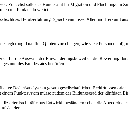
n vor: Zunächst solle das Bundesamt für Migration und Flüchtlinge in 
tionen mit Punkten bewertet.
gsabschluss, Berufserfahrung, Sprachkenntnisse, Alter und Herkunft au
ndesregierung daraufhin Quoten vorschlagen, wie viele Personen aufgr
terien für die Auswahl der Einwanderungsbewerber, die Bewertung durc
tages und des Bundesrates bedürfen.
litative Bedarfsanalyse an gesamtgesellschaftlichen Bedürfnissen orien
t einem Punktesystem müsse zudem der Bildungsgrad der künftigen E
lifizierter Fachkräfte aus Entwicklungsländern sehen die Abgeordnet
nftsländer.