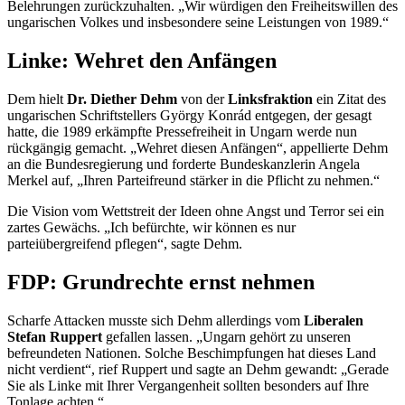
Belehrungen zurückzuhalten. „Wir würdigen den Freiheitswillen des
ungarischen Volkes und insbesondere seine Leistungen von 1989.“
Linke: Wehret den Anfängen
Dem hielt
Dr. Diether Dehm
von der
Linksfraktion
ein Zitat des
ungarischen Schriftstellers György Konrád entgegen, der gesagt
hatte, die 1989 erkämpfte Pressefreiheit in Ungarn werde nun
rückgängig gemacht. „Wehret diesen Anfängen“, appellierte Dehm
an die Bundesregierung und forderte Bundeskanzlerin Angela
Merkel auf, „Ihren Parteifreund stärker in die Pflicht zu nehmen.“
Die Vision vom Wettstreit der Ideen ohne Angst und Terror sei ein
zartes Gewächs. „Ich befürchte, wir können es nur
parteiübergreifend pflegen“, sagte Dehm.
FDP: Grundrechte ernst nehmen
Scharfe Attacken musste sich Dehm allerdings vom
Liberalen
Stefan Ruppert
gefallen lassen. „Ungarn gehört zu unseren
befreundeten Nationen. Solche Beschimpfungen hat dieses Land
nicht verdient“, rief Ruppert und sagte an Dehm gewandt: „Gerade
Sie als Linke mit Ihrer Vergangenheit sollten besonders auf Ihre
Tonlage achten.“