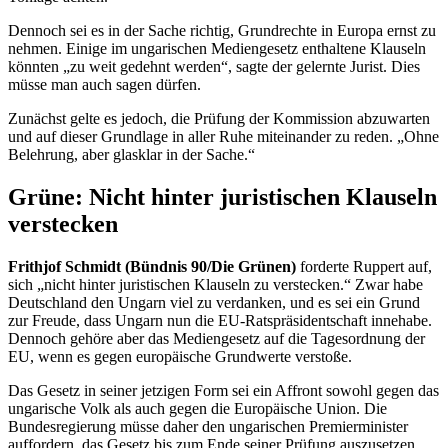
Dennoch sei es in der Sache richtig, Grundrechte in Europa ernst zu
nehmen. Einige im ungarischen Mediengesetz enthaltene Klauseln
könnten „zu weit gedehnt werden“, sagte der gelernte Jurist. Dies
müsse man auch sagen dürfen.
Zunächst gelte es jedoch, die Prüfung der Kommission abzuwarten
und auf dieser Grundlage in aller Ruhe miteinander zu reden. „Ohne
Belehrung, aber glasklar in der Sache.“
Grüne: Nicht hinter juristischen Klauseln
verstecken
Frithjof Schmidt (Bündnis 90/Die Grünen)
forderte Ruppert auf,
sich „nicht hinter juristischen Klauseln zu verstecken.“ Zwar habe
Deutschland den Ungarn viel zu verdanken, und es sei ein Grund
zur Freude, dass Ungarn nun die EU-Ratspräsidentschaft innehabe.
Dennoch gehöre aber das Mediengesetz auf die Tagesordnung der
EU, wenn es gegen europäische Grundwerte verstoße.
Das Gesetz in seiner jetzigen Form sei ein Affront sowohl gegen das
ungarische Volk als auch gegen die Europäische Union. Die
Bundesregierung müsse daher den ungarischen Premierminister
auffordern, das Gesetz bis zum Ende seiner Prüfung auszusetzen.