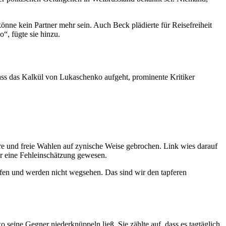
könne kein Partner mehr sein. Auch Beck plädierte für Reisefreiheit
“, fügte sie hinzu.
 dass das Kalkül von Lukaschenko aufgeht, prominente Kritiker
ire und freie Wahlen auf zynische Weise gebrochen. Link wies darauf
er eine Fehleinschätzung gewesen.
fen und werden nicht wegsehen. Das sind wir den tapferen
seine Gegner niederknüppeln ließ. Sie zählte auf, dass es tagtäglich