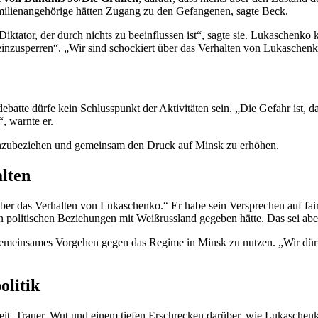
ilienangehörige hätten Zugang zu den Gefangenen, sagte Beck.
iktator, der durch nichts zu beeinflussen ist“, sagte sie. Lukaschenko 
einzusperren“. „Wir sind schockiert über das Verhalten von Lukaschenko
debatte dürfe kein Schlusspunkt der Aktivitäten sein. „Die Gefahr ist,
, warnte er.
einzubeziehen und gemeinsam den Druck auf Minsk zu erhöhen.
lten
 über das Verhalten von Lukaschenko.“ Er habe sein Versprechen auf fa
en politischen Beziehungen mit Weißrussland gegeben hätte. Das sei ab
n gemeinsames Vorgehen gegen das Regime in Minsk zu nutzen. „Wir dür
olitik
it, Trauer, Wut und einem tiefen Erschrecken darüber, wie Lukaschenko 