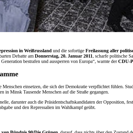
pression in Weißrussland
und die sofortige
Freilassung aller polit
nbarten Debatte am
Donnerstag, 20. Januar 2011
, scharfe politische
ge Generation bestrafen und aussperren von Europa“, warnte der
CDU-Pa
gramme
le Menschen einsetzen, die sich der Demokratie verpflichtet fühlen. S
n in Minsk Tausende Menschen auf die Straße gegangen.
elle, darunter auch die Präsidentschaftskandidaten der Opposition, fe
mabgabe und den Repressalien im Wahlkampf geübt.
ik von Bündnis 90/Die Grünen
, darauf, dass nichts über den Zustand 