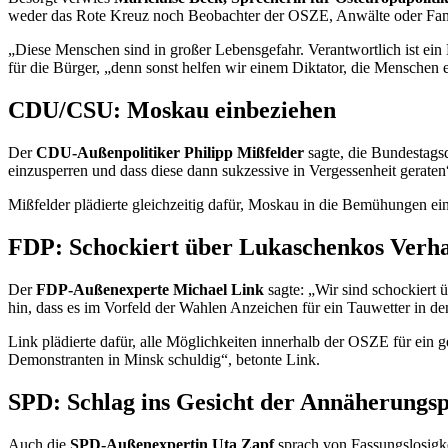
weder das Rote Kreuz noch Beobachter der OSZE, Anwälte oder Fam
„Diese Menschen sind in großer Lebensgefahr. Verantwortlich ist ein D
für die Bürger, „denn sonst helfen wir einem Diktator, die Menschen 
CDU/CSU: Moskau einbeziehen
Der
CDU-Außenpolitiker Philipp Mißfelder
sagte, die Bundestags
einzusperren und dass diese dann sukzessive in Vergessenheit geraten“
Mißfelder plädierte gleichzeitig dafür, Moskau in die Bemühungen 
FDP: Schockiert über Lukaschenkos Verha
Der
FDP-Außenexperte Michael Link
sagte: „Wir sind schockiert
hin, dass es im Vorfeld der Wahlen Anzeichen für ein Tauwetter in d
Link plädierte dafür, alle Möglichkeiten innerhalb der OSZE für ei
Demonstranten in Minsk schuldig“, betonte Link.
SPD: Schlag ins Gesicht der Annäherungsp
Auch die
SPD-Außenexpertin Uta Zapf
sprach von Fassungslosigke