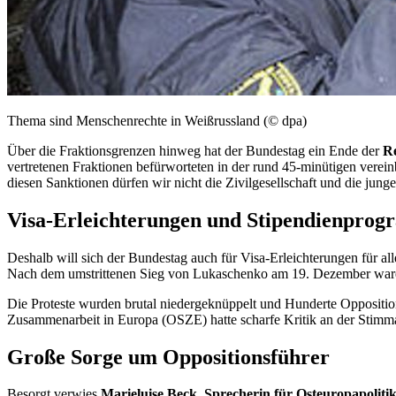
Thema sind Menschenrechte in Weißrussland (© dpa)
Über die Fraktionsgrenzen hinweg hat der Bundestag ein Ende der
Re
vertretenen Fraktionen befürworteten in der rund 45-minütigen verei
diesen Sanktionen dürfen wir nicht die Zivilgesellschaft und die jun
Visa-Erleichterungen und Stipendienpro
Deshalb will sich der Bundestag auch für Visa-Erleichterungen für al
Nach dem umstrittenen Sieg von Lukaschenko am 19. Dezember ware
Die Proteste wurden brutal niedergeknüppelt und Hunderte Opposition
Zusammenarbeit in Europa (OSZE) hatte scharfe Kritik an der Stim
Große Sorge um Oppositionsführer
Besorgt verwies
Marieluise Beck, Sprecherin für Osteuropapolit