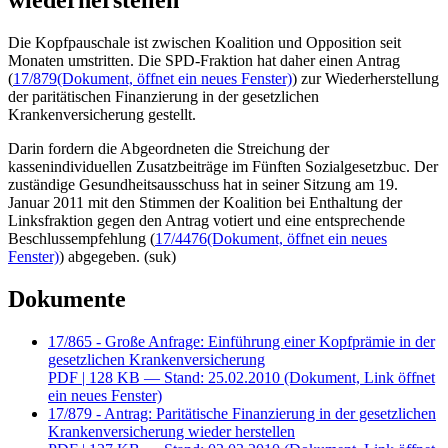
Die Kopfpauschale ist zwischen Koalition und Opposition seit
Monaten umstritten. Die SPD-Fraktion hat daher einen Antrag
(
17/879
(Dokument, öffnet ein neues Fenster)
) zur Wiederherstellung
der paritätischen Finanzierung in der gesetzlichen
Krankenversicherung gestellt.
Darin fordern die Abgeordneten die Streichung der
kassenindividuellen Zusatzbeiträge im Fünften Sozialgesetzbuc. Der
zuständige Gesundheitsausschuss hat in seiner Sitzung am 19.
Januar 2011 mit den Stimmen der Koalition bei Enthaltung der
Linksfraktion gegen den Antrag votiert und eine entsprechende
Beschlussempfehlung (
17/4476
(Dokument, öffnet ein neues
Fenster)
) abgegeben. (suk)
Dokumente
17/865 - Große Anfrage: Einführung einer Kopfprämie in der
gesetzlichen Krankenversicherung
PDF
| 128 KB — Stand: 25.02.2010
(Dokument, Link öffnet
ein neues Fenster)
17/879 - Antrag: Paritätische Finanzierung in der gesetzlichen
Krankenversicherung wieder herstellen