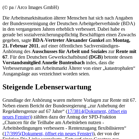
(© pa / Arco Images GmbH)
Die Arbeitsmarktsituation älterer Menschen hat sich nach Angaben
der Bundesvereinigung der Deutschen Arbeitgeberverbände (BDA)
in den vergangenen Jahren erheblich verbessert. Dabei habe es
gerade bei sozialversicherungspflichtig Beschäftigen einen Zuwachs
gegeben, sagte
BDA-Vertreter Alexander Gunkel
am
Montag,
21. Februar 2011
, auf einer öffentlichen Sachverständigen-
Anhörung des
Ausschusses für Arbeit und Soziales
zur
Rente mit
67
. Für den Deutschen Gewerkschaftsbund
(DGB)
betonte dessen
Vorstandsmitglied Annelie Buntenbach
indes, dass die
Verbesserungen am Arbeitsmarkt Älterer von einer „katastrophalen“
Ausgangslage aus verzeichnet worden seien.
Steigende Lebenserwartung
Grundlage der Anhörung waren mehrere Vorlagen zur Rente mit 67.
Neben einem Bericht der Bundesregierung „zur Anhebung der
Regelaltersgrenze auf 67 Jahre“ (
17/3814
(Dokument, öffnet ein
neues Fenster)
) zählten dazu der Antrag der SPD-Fraktion
„Chancen für die Teilhabe am Arbeitsleben nutzen -
Arbeitsbedingungen verbessern - Rentenzugang flexibilisieren“
(
17/3995
(Dokument, öffnet ein neues Fenster)
), der von der