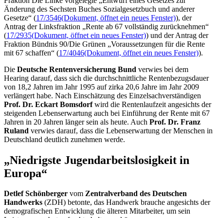
Fraktion Die Linke vorgelegte „Entwurf eines Gesetzes zur
Änderung des Sechsten Buches Sozialgesetzbuch und anderer
Gesetze“ (
17/3546
(Dokument, öffnet ein neues Fenster)
), der
Antrag der Linksfraktion „Rente ab 67 vollständig zurücknehmen“
(
17/2935
(Dokument, öffnet ein neues Fenster)
) und der Antrag der
Fraktion Bündnis 90/Die Grünen „Voraussetzungen für die Rente
mit 67 schaffen“ (
17/4046
(Dokument, öffnet ein neues Fenster)
).
Die
Deutsche Rentenversicherung Bund
verwies bei dem
Hearing darauf, dass sich die durchschnittliche Rentenbezugsdauer
von 18,2 Jahren im Jahr 1995 auf zirka 20,6 Jahre im Jahr 2009
verlängert habe. Nach Einschätzung des Einzelsachverständigen
Prof. Dr. Eckart Bomsdorf
wird die Rentenlaufzeit angesichts der
steigenden Lebenserwartung auch bei Einführung der Rente mit 67
Jahren in 20 Jahren länger sein als heute. Auch
Prof. Dr. Franz
Ruland
verwies darauf, dass die Lebenserwartung der Menschen in
Deutschland deutlich zunehmen werde.
„Niedrigste Jugendarbeitslosigkeit in
Europa“
Detlef Schönberger
vom
Zentralverband des Deutschen
Handwerks
(ZDH) betonte, das Handwerk brauche angesichts der
demografischen Entwicklung die älteren Mitarbeiter, um sein