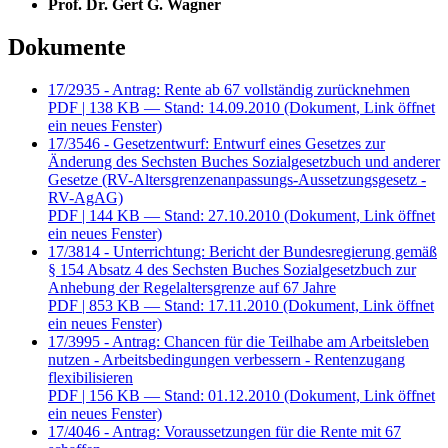
Prof. Dr. Gert G. Wagner
Dokumente
17/2935 - Antrag: Rente ab 67 vollständig zurücknehmen
PDF
| 138 KB — Stand: 14.09.2010
(Dokument, Link öffnet
ein neues Fenster)
17/3546 - Gesetzentwurf: Entwurf eines Gesetzes zur
Änderung des Sechsten Buches Sozialgesetzbuch und anderer
Gesetze (RV-Altersgrenzenanpassungs-Aussetzungsgesetz -
RV-AgAG)
PDF
| 144 KB — Stand: 27.10.2010
(Dokument, Link öffnet
ein neues Fenster)
17/3814 - Unterrichtung: Bericht der Bundesregierung gemäß
§ 154 Absatz 4 des Sechsten Buches Sozialgesetzbuch zur
Anhebung der Regelaltersgrenze auf 67 Jahre
PDF
| 853 KB — Stand: 17.11.2010
(Dokument, Link öffnet
ein neues Fenster)
17/3995 - Antrag: Chancen für die Teilhabe am Arbeitsleben
nutzen - Arbeitsbedingungen verbessern - Rentenzugang
flexibilisieren
PDF
| 156 KB — Stand: 01.12.2010
(Dokument, Link öffnet
ein neues Fenster)
17/4046 - Antrag: Voraussetzungen für die Rente mit 67