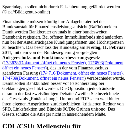
Spareinlagen sollen nicht durch Falschberatung gefährdet werden.
(© pa//Bildagentur-online)
Finanzinstitute müssen künftig ihre Anlageberater bei der
Bundesanstalt für Finanzdienstleistungsaufsicht (BaFin) melden.
Damit werden Bankberater erstmals in einer bundesweiten
Datenbank registriert. Bei offenen Immobilienfonds sind außerdem
nun bei der Anteilsrückgabe Kündigungsfristen und Höchstgrenzen
zu beachten. Das beschloss der Bundestag am
Freitag, 11. Februar
2011
, mit dem von der Bundesregierung vorgelegten
Anlegerschutz- und Funktionsverbesserungsgesetz
(
17/3628
(Dokument, öffnet ein neues Fenster)
,
17/3803
(Dokument,
öffnet ein neues Fenster)
), das in der vom Finanzausschuss
geänderten Fassung (
17/4710
(Dokument, öffnet ein neues Fenster)
,
17/4739
(Dokument, öffnet ein neues Fenster)
) verabschiedet wurde.
Damit sollen Bankkunden besser vor Falschberatung bei
Geldanlagen geschützt werden. Die Opposition jedoch äußerte
daran in der fast zweistündigen Debatte Zweifel: Sie bezeichnete
das Gesetz als „Enttäuschung“. Union und FDP seien weit hinter
ihren eigenen Ansprüchen zurückgeblieben, kritisierten Redner von
SPD, Linksfraktion und Bündnis 90/Die Grünen unisono. Das
Gesetz schütze die Anleger nicht in ausreichendem Maße.
CDU/CSU: Meilenstein für