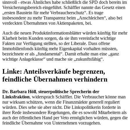
sinnvoll - etwas Ähnliches habe schließlich die SPD doch bereits im
Versicherungsbereich eingeführt. Schäffler nannte das Gesetz einen
„ersten Baustein für mehr Verbraucherschutz“. Es trage
insbesondere zu mehr Transparenz beim „Anschleichen“, also bei
verdeckten Übernahmen von Aktienpaketen, bei.
Auch die neuen Produktinformationsblätter würden künftig für mehr
Klarheit beim Kunden sorgen, da sie ihm vereinfacht wichtige
Fakten zur Verfügung stellten, so der Liberale. Dass offene
Immobilienfonds künftig mehr Eigenkapital vorhalten müssten,
bezeichnete er als „fundamental“. Damit erhalte man eine „ganz
wichtige Anlageklasse“ und mache sie „zukunftsfähig“.
Linke: Anteilsverkäufe begrenzen,
feindliche Übernahmen verhindern
Dr. Barbara Höll
,
steuerpolitische Sprecherin der
Linksfraktion
, widersprach Schäffler. Die Verbraucher könne man
nur wirksam schützen, wenn die Finanzmärkte generell reguliert
würden. Dies sehe sie aber nicht. Die Linkspolitikerin forderte in
ihrer Rede insbesondere Regelungen, die es sowohl Mitarbeitern als
auch der öffentlichen Hand per Veto ermöglichen würden, gegen die
feindliche Übernahme von Unternehmen vorzugehen.