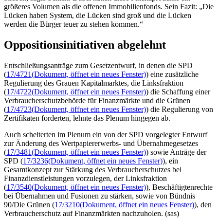
größeres Volumen als die offenen Immobilienfonds. Sein Fazit: „Die
Lücken haben System, die Lücken sind groß und die Lücken
werden die Bürger teuer zu stehen kommen.“
Oppositionsinitiativen abgelehnt
Entschließungsanträge zum Gesetzentwurf, in denen die SPD
(
17/4721
(Dokument, öffnet ein neues Fenster)
) eine zusätzliche
Regulierung des Grauen Kapitalmarktes, die Linksfraktion
(
17/4722
(Dokument, öffnet ein neues Fenster)
) die Schaffung einer
Verbraucherschutzbehörde für Finanzmärkte und die Grünen
(
17/4723
(Dokument, öffnet ein neues Fenster)
) die Regulierung von
Zertifikaten forderten, lehnte das Plenum hingegen ab.
Auch scheiterten im Plenum ein von der SPD vorgelegter Entwurf
zur Änderung des Wertpapiererwerbs- und Übernahmegesetzes
(
17/3481
(Dokument, öffnet ein neues Fenster)
) sowie Anträge der
SPD (
17/3236
(Dokument, öffnet ein neues Fenster)
), ein
Gesamtkonzept zur Stärkung des Verbraucherschutzes bei
Finanzdienstleistungen vorzulegen, der Linksfraktion
(
17/3540
(Dokument, öffnet ein neues Fenster)
), Beschäftigtenrechte
bei Übernahmen und Fusionen zu stärken, sowie von Bündnis
90/Die Grünen (
17/3210
(Dokument, öffnet ein neues Fenster)
), den
Verbraucherschutz auf Finanzmärkten nachzuholen. (sas)