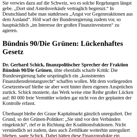
Sie verwies dazu auf die Schweiz, wo es solche Regelungen längst
gebe. „Dort sind Anteilsverkäufe vertraglich begrenzt.“ In
Deutschland habe man stattdessen „Angst vor Gegenreaktionen aus
dem Ausland“. Höll warf der Bundesregierung zudem vor, so
hauptsächlich „im Interesse der großen Finanzinvestoren“ zu
agieren.
Bündnis 90/Die Grünen: Lückenhaftes
Gesetz
Dr. Gerhard Schick, finanzpolitischer Sprecher der Fraktion
Bündnis 90/Die Grünen
, übte ebenfalls scharfe Kritik: Die
Bundesregierung habe ursprünglich ein „konsistentes
Finanzdienstleistungsrecht“ schaffen wollen. Mit dem vorliegenden
Gesetzentwurf bleibe sie aber weit hinter ihren eigenen Ansprüchen
zurück. Schick monierte, das Werk weise eine Reihe großer Lücken
auf: 80 000 freie Vermittler würden gar nicht von der geplanten der
Kontrolle erfasst.
Überhaupt bleibe der Graue Kapitalmarkt gänzlich unreguliert. Der
Grund, so der Grünen-Politiker: „Sie sind vor den Verbänden
eingeknickt“, rief er in Richtung der Koalitionsfraktionen. Nicht
verständlich sei zudem, dass auch Zertifikate weiterhin unreguliert
blieben, sagte Schick. Dabei hätten diese Finanzprodukte ein