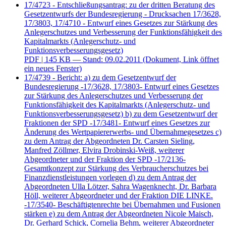
17/4723 - Entschließungsantrag: zu der dritten Beratung des
Gesetzentwurfs der Bundesregierung - Drucksachen 17/3628,
17/3803, 17/4710 - Entwurf eines Gesetzes zur Stärkung des
Anlegerschutzes und Verbesserung der Funktionsfähigkeit des
Kapitalmarkts (Anlegerschutz- und
Funktionsverbesserungsgesetz)
PDF
| 145 KB — Stand: 09.02.2011
(Dokument, Link öffnet
ein neues Fenster)
17/4739 - Bericht: a) zu dem Gesetzentwurf der
Bundesregierung -17/3628, 17/3803- Entwurf eines Gesetzes
zur Stärkung des Anlegerschutzes und Verbesserung der
Funktionsfähigkeit des Kapitalmarkts (Anlegerschutz- und
Funktionsverbesserungsgesetz) b) zu dem Gesetzentwurf der
Fraktionen der SPD -17/3481- Entwurf eines Gesetzes zur
Änderung des Wertpapiererwerbs- und Übernahmegesetzes c)
zu dem Antrag der Abgeordneten Dr. Carsten Sieling,
Manfred Zöllmer, Elvira Drobinski-Weiß, weiterer
Abgeordneter und der Fraktion der SPD -17/2136-
Gesamtkonzept zur Stärkung des Verbraucherschutzes bei
Finanzdienstleistungen vorlegen d) zu dem Antrag der
Abgeordneten Ulla Lötzer, Sahra Wagenknecht, Dr. Barbara
Höll, weiterer Abgeordneter und der Fraktion DIE LINKE.
-17/3540- Beschäftigtenrechte bei Übernahmen und Fusionen
stärken e) zu dem Antrag der Abgeordneten Nicole Maisch,
Dr. Gerhard Schick, Cornelia Behm, weiterer Abgeordneter