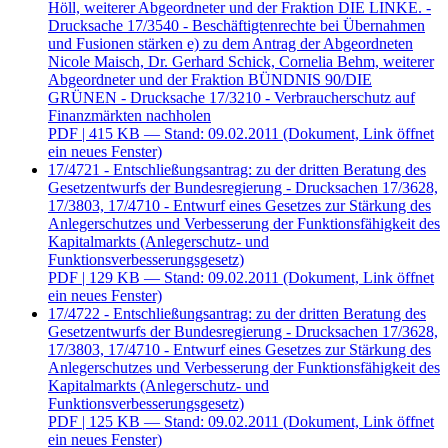
Höll, weiterer Abgeordneter und der Fraktion DIE LINKE. -
Drucksache 17/3540 - Beschäftigtenrechte bei Übernahmen
und Fusionen stärken e) zu dem Antrag der Abgeordneten
Nicole Maisch, Dr. Gerhard Schick, Cornelia Behm, weiterer
Abgeordneter und der Fraktion BÜNDNIS 90/DIE
GRÜNEN - Drucksache 17/3210 - Verbraucherschutz auf
Finanzmärkten nachholen
PDF
| 415 KB — Stand: 09.02.2011
(Dokument, Link öffnet
ein neues Fenster)
17/4721 - Entschließungsantrag: zu der dritten Beratung des
Gesetzentwurfs der Bundesregierung - Drucksachen 17/3628,
17/3803, 17/4710 - Entwurf eines Gesetzes zur Stärkung des
Anlegerschutzes und Verbesserung der Funktionsfähigkeit des
Kapitalmarkts (Anlegerschutz- und
Funktionsverbesserungsgesetz)
PDF
| 129 KB — Stand: 09.02.2011
(Dokument, Link öffnet
ein neues Fenster)
17/4722 - Entschließungsantrag: zu der dritten Beratung des
Gesetzentwurfs der Bundesregierung - Drucksachen 17/3628,
17/3803, 17/4710 - Entwurf eines Gesetzes zur Stärkung des
Anlegerschutzes und Verbesserung der Funktionsfähigkeit des
Kapitalmarkts (Anlegerschutz- und
Funktionsverbesserungsgesetz)
PDF
| 125 KB — Stand: 09.02.2011
(Dokument, Link öffnet
ein neues Fenster)