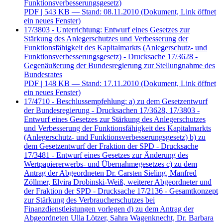
Funktionsverbesserungsgesetz)
PDF
| 543 KB — Stand: 08.11.2010
(Dokument, Link öffnet
ein neues Fenster)
17/3803 - Unterrichtung: Entwurf eines Gesetzes zur
Stärkung des Anlegerschutzes und Verbesserung der
Funktionsfähigkeit des Kapitalmarkts (Anlegerschutz- und
Funktionsverbesserungsgesetz) - Drucksache 17/3628 -
Gegenäußerung der Bundesregierung zur Stellungnahme des
Bundesrates
PDF
| 148 KB — Stand: 17.11.2010
(Dokument, Link öffnet
ein neues Fenster)
17/4710 - Beschlussempfehlung: a) zu dem Gesetzentwurf
der Bundesregierung - Drucksachen 17/3628, 17/3803 -
Entwurf eines Gesetzes zur Stärkung des Anlegerschutzes
und Verbesserung der Funktionsfähigkeit des Kapitalmarkts
(Anlegerschutz- und Funktionsverbesserungsgesetz) b) zu
dem Gesetzentwurf der Fraktion der SPD - Drucksache
17/3481 - Entwurf eines Gesetzes zur Änderung des
Wertpapiererwerbs- und Übernahmegesetzes c) zu dem
Antrag der Abgeordneten Dr. Carsten Sieling, Manfred
Zöllmer, Elvira Drobinski-Weiß, weiterer Abgeordneter und
der Fraktion der SPD - Drucksache 17/2136 - Gesamtkonzept
zur Stärkung des Verbraucherschutzes bei
Finanzdienstleistungen vorlegen d) zu dem Antrag der
Abgeordneten Ulla Lötzer, Sahra Wagenknecht, Dr. Barbara