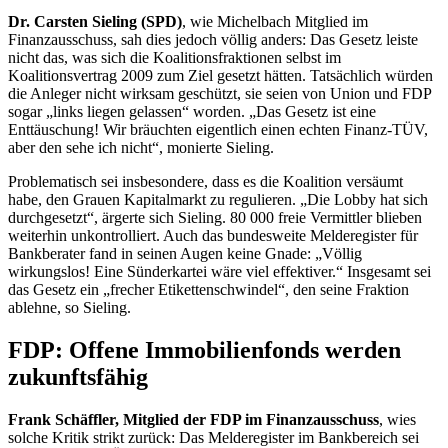
Dr. Carsten Sieling (SPD)
, wie Michelbach Mitglied im
Finanzausschuss, sah dies jedoch völlig anders: Das Gesetz leiste
nicht das, was sich die Koalitionsfraktionen selbst im
Koalitionsvertrag 2009 zum Ziel gesetzt hätten. Tatsächlich würden
die Anleger nicht wirksam geschützt, sie seien von Union und FDP
sogar „links liegen gelassen“ worden. „Das Gesetz ist eine
Enttäuschung! Wir bräuchten eigentlich einen echten Finanz-TÜV,
aber den sehe ich nicht“, monierte Sieling.
Problematisch sei insbesondere, dass es die Koalition versäumt
habe, den Grauen Kapitalmarkt zu regulieren. „Die Lobby hat sich
durchgesetzt“, ärgerte sich Sieling. 80 000 freie Vermittler blieben
weiterhin unkontrolliert. Auch das bundesweite Melderegister für
Bankberater fand in seinen Augen keine Gnade: „Völlig
wirkungslos! Eine Sünderkartei wäre viel effektiver.“ Insgesamt sei
das Gesetz ein „frecher Etikettenschwindel“, den seine Fraktion
ablehne, so Sieling.
FDP: Offene Immobilienfonds werden
zukunftsfähig
Frank Schäffler, Mitglied der FDP im Finanzausschuss
, wies
solche Kritik strikt zurück: Das Melderegister im Bankbereich sei