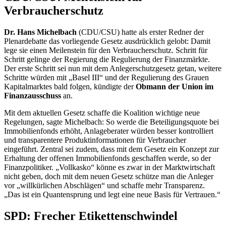
Verbraucherschutz
Dr. Hans Michelbach
(CDU/CSU) hatte als erster Redner der
Plenardebatte das vorliegende Gesetz ausdrücklich gelobt: Damit
lege sie einen Meilenstein für den Verbraucherschutz. Schritt für
Schritt gelinge der Regierung die Regulierung der Finanzmärkte.
Der erste Schritt sei nun mit dem Anlegerschutzgesetz getan, weitere
Schritte würden mit „Basel III“ und der Regulierung des Grauen
Kapitalmarktes bald folgen, kündigte der
Obmann der Union im
Finanzausschuss
an.
Mit dem aktuellen Gesetz schaffe die Koalition wichtige neue
Regelungen, sagte Michelbach: So werde die Beteiligungsquote bei
Immobilienfonds erhöht, Anlageberater würden besser kontrolliert
und transparentere Produktinformationen für Verbraucher
eingeführt. Zentral sei zudem, dass mit dem Gesetz ein Konzept zur
Erhaltung der offenen Immobilienfonds geschaffen werde, so der
Finanzpolitiker. „Vollkasko“ könne es zwar in der Marktwirtschaft
nicht geben, doch mit dem neuen Gesetz schütze man die Anleger
vor „willkürlichen Abschlägen“ und schaffe mehr Transparenz.
„Das ist ein Quantensprung und legt eine neue Basis für Vertrauen.“
SPD: Frecher Etikettenschwindel