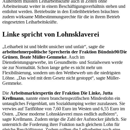
Außerdem müssten Leiharbeitskräfte auch in Zeiten ohne
Arbeitseinsatz weiter in einem Beschäftigungsverhältnis stehen und
entlohnt werden. Betriebsräte in den Entleihbetrieben bräuchten
zudem wirksame Mitbestimmungsrechte für die in ihrem Betrieb
eingesetzten Leiharbeitskräfte.
Linke spricht von Lohnsklaverei
„Leiharbeit ist und bleibt unsicher und unfair“, sagte die
arbeitnehmerpolitische Sprecherin der Fraktion Bündnis90/Die
Grünen
,
Beate Müller-Gemmeke
. Auch im
Dienstleistungsgewerbe, im Gesundheits- und Sozialwesen werde
sie zur Normalität. Schon lange gehe es nicht mehr um
Flexibilisierung, sondern um den Wettbewerb um die niedrigsten
Löhne. „Das wird mit dem Gesetz nicht gestoppt“, sagte Müller-
Gemmeke.
Die
Arbeitsmarktexpertin der Fraktion Die Linke, Jutta
Krellmann
, nannte einen branchenspezifischen Mindestlohn ein
untaugliches Feigenblatt, um Sozialdumping weiter zuzulassen. Sie
verwies auf Tariflöhne von 7,60 Euro im Westen und 6,55 Euro im
Osten. „Diese moderne Lohnsklaverei muss endlich aufhören“,
sagte Krellmann. Zudem steige die Zahl der Aufstocker jährlich. Sie
unterstrich die Forderung ihrer Fraktion nach gleichem Lohn für
gleiche Beschäftigung. Zudem sollten die Leiharbeiter noch eine