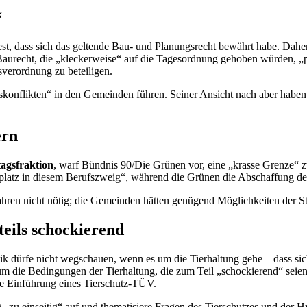
“
fest, dass sich das geltende Bau- und Planungsrecht bewährt habe. Dah
aurecht, die „kleckerweise“ auf die Tagesordnung gehoben würden, „pur
verordnung zu beteiligen.
gskonflikten“ in den Gemeinden führen. Seiner Ansicht nach aber habe
ern
agsfraktion
, warf Bündnis 90/Die Grünen vor, eine „krasse Grenze“ z
platz in diesem Berufszweig“, während die Grünen die Abschaffung der 
ahren nicht nötig; die Gemeinden hätten genügend Möglichkeiten der St
eils schockierend
ik dürfe nicht wegschauen, wenn es um die Tierhaltung gehe – dass sic
 um die Bedingungen der Tierhaltung, die zum Teil „schockierend“ seien
ie Einführung eines Tierschutz-TÜV.
„zu einseitig“ auf und thematisiere Fragen des Tierschutzes und der H