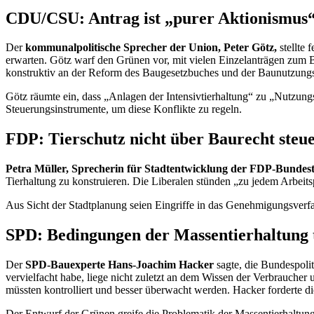
CDU/CSU: Antrag ist „purer Aktionismus
Der
kommunalpolitische Sprecher der Union, Peter Götz,
stellte 
erwarten. Götz warf den Grünen vor, mit vielen Einzelanträgen zum B
konstruktiv an der Reform des Baugesetzbuches und der Baunutzungs
Götz räumte ein, dass „Anlagen der Intensivtierhaltung“ zu „Nutzun
Steuerungsinstrumente, um diese Konflikte zu regeln.
FDP: Tierschutz nicht über Baurecht steu
Petra Müller, Sprecherin für Stadtentwicklung der FDP-Bundest
Tierhaltung zu konstruieren. Die Liberalen stünden „zu jedem Arbeits
Aus Sicht der Stadtplanung seien Eingriffe in das Genehmigungsverf
SPD: Bedingungen der Massentierhaltung t
Der
SPD-Bauexperte Hans-Joachim Hacker
sagte, die Bundespolit
vervielfacht habe, liege nicht zuletzt an dem Wissen der Verbraucher
müssten kontrolliert und besser überwacht werden. Hacker forderte d
Der Entwurf der Grünen greife die Problematik der Massentierhaltung 