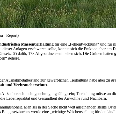
a - Report)
ndustriellen Massentierhaltung
für eine „Fehlentwicklung“ und für n
u dieser Anlagen erschweren sollte, konnte sich die Fraktion aber am
D
tz, 65 dafür, 178 Abgeordnete enthielten sich. Die Grünen hatten gefor
ben“ gehöre.
 der Ausnahmetatbestand zur gewerblichen Tierhaltung habe aber zu gr
aft und Verbraucherschutz.
 Außenbereich nicht genehmigungsfähig sein; Tierhaltung müsse an die
n die Lebensqualität und Gesundheit der Anwohne rund Nachbarn.
nungshoheit. Man sei in der Sache nicht weit auseinander, stellte Oste
s Baugesetzbuches werde eine „wichtige Weichenstellung für den lä