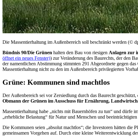
Die Massentierhaltung im Außenbereich soll beschränkt werden (© dp
Bündnis 90/Die Grünen
halten den Bau von riesigen
Anlagen zur i
öffnet ein neues Fenster)
) zur Veränderung des Baurechts, der den Ba
der namentlichen Abstimmung stimmten 291 Abgeordnete gegen das Gese
Massentierhaltung nicht zu den im Außenbereich privilegierten Vorha
Grüne: Kommunen sind machtlos
Der Außenbereich sei vor Zersiedlung durch das Baurecht geschützt,
Obmann der Grünen
im Ausschuss für Ernährung, Landwirtsch
Massentierhaltung habe „nichts mit Bauernhöfen zu tun“ und dürfe im
„erhebliche Belastung“ für Natur und Menschen und beeinträchtigte
Die Kommunen seien „absolut machtlos“; die Investoren hätten die Pla
gemeinsamen Vorgehen auf. Durch eine kleine Weiterentwicklung de