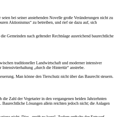
er seien bei seiner anstehenden Novelle große Veränderungen nicht zu
en Aktionismus“ zu betreiben, und rief sie dazu auf, sich
n die Gemeinden nach geltender Rechtslage ausreichend baurechtliche
wischen traditioneller Landwirtschaft und moderner intensiver
Intensivtierhaltung „durch die Hintertür“ anstrebe.
euerung. Man könne den Tierschutz nicht über das Baurecht steuern.
h die Zahl der Vegetarier in den vergangenen beiden Jahrzehnten
. Baurechtliche Lösungen allein reichten jedoch nicht; die Anlagen
ygiene nicht. Dies „greift zu kurz“. Zudem enthalte der Entwurf