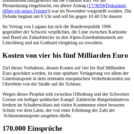
Immissionsschutzgesetzes hat die Fraktion kurz vor der
Plenarsitzung eingebracht, ein älterer Antrag (
17/3659
(Dokument,
öffnet ein neues Fenster)
) war im November vorgestellt worden. Die
Debatte beginnt um 9 Uhr und soll bis gegen 10.40 Uhr dauern.
Im Vertrag von Lugano hat sich die Bundesrepublik 1996
gegenüber der Schweiz verpflichtet, die Linie zwischen Karlsruhe
und Basel als Zulaufstrecke zu den Alpen-Eisenbahntunneln am
Lötschberg und am Gotthard viergleisig zu erweitern.
Kosten von vier bis fünf Milliarden Euro
Ziel dieses Vorhabens, dessen Kosten auf vier bis fünf Milliarden
Euro geschätzt werden, ist eine spürbare Verlagerung vor allem der
Gütertransporte in dem zentralen europäischen Verkehrskorridor am
Oberrhein von der Straße auf die Schiene.
Wegen dieses Projekts tobt zwischen Offenburg und der Schweizer
Grenze ein heftiger politischer Kampf: Zahlreiche Bürgerinitiativen
fordern im Schulterschluss mit vielen Kommunen einen besseren
Schutz vor dem Lärm, der von einer Erhöhung der Zahl der
Schienentransporte ausgehen dürfte.
170.000 Einsprüche