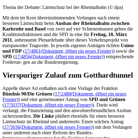
Thema der Debatte: Lärmschutz bei der Rheintalbahn (© dpa)
Mit dem im Kern übereinstimmenden Verlangen nach einem
besseren Lärmschutz beim
Ausbau der Rheintalbahn zwischen
Karlsruhe und Basel
von zwei auf vier Schienentrassen gehen die
Koalitionsfraktionen und die SPD in eine für
Freitag, 18. März
2011
, anberaumte Plenardebatte über dieses Verkehrsprojekt von
europaweiter Tragweite. In jeweils eigenen Anträgen richten
Union
und FDP
(
17/4861
(Dokument, öffnet ein neues Fenster)
) sowie die
SPD
(
17/4856
(Dokument, öffnet ein neues Fenster)
) entsprechende
Forderun- gen an die Bundesregierung.
Vierspuriger Zulauf zum Gotthardtunnel
Appelle dieser Art enthalten auch eine Vorlage der Fraktion
Bündnis 90/Die Grünen
(
17/2488
(Dokument, öffnet ein neues
Fenster)
) und eine gemeinsamer Antrag von
SPD und Grünen
(
17/5037
(Dokument, öffnet ein neues Fenster)
). Darin wird
verlangt, die Finanzierung und den anwohnerfreundlichen Ausbau
sicherzustellen.
Die Linke
plädiert ebenfalls für einen besseren
Lärmschutz im Rheintal und andernorts: Einen solchen Antrag
(
17/5036
(Dokument, öffnet ein neues Fenster)
) mit dem Verlangen
unter anderem nach einer Reform des Bundes-