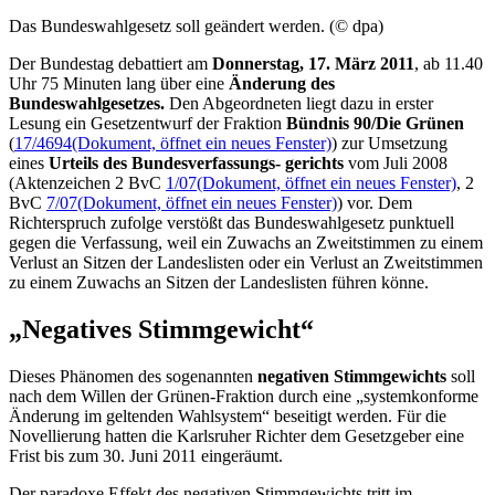
Das Bundeswahlgesetz soll geändert werden. (© dpa)
Der Bundestag debattiert am
Donnerstag, 17. März 2011
, ab 11.40
Uhr 75 Minuten lang über eine
Änderung des
Bundeswahlgesetzes.
Den Abgeordneten liegt dazu in erster
Lesung ein Gesetzentwurf der Fraktion
Bündnis 90/Die Grünen
(
17/4694
(Dokument, öffnet ein neues Fenster)
) zur Umsetzung
eines
Urteils des Bundesverfassungs- gerichts
vom Juli 2008
(Aktenzeichen 2 BvC
1/07
(Dokument, öffnet ein neues Fenster)
, 2
BvC
7/07
(Dokument, öffnet ein neues Fenster)
) vor. Dem
Richterspruch zufolge verstößt das Bundeswahlgesetz punktuell
gegen die Verfassung, weil ein Zuwachs an Zweitstimmen zu einem
Verlust an Sitzen der Landeslisten oder ein Verlust an Zweitstimmen
zu einem Zuwachs an Sitzen der Landeslisten führen könne.
„Negatives Stimmgewicht“
Dieses Phänomen des sogenannten
negativen Stimmgewichts
soll
nach dem Willen der Grünen-Fraktion durch eine „systemkonforme
Änderung im geltenden Wahlsystem“ beseitigt werden. Für die
Novellierung hatten die Karlsruher Richter dem Gesetzgeber eine
Frist bis zum 30. Juni 2011 eingeräumt.
Der paradoxe Effekt des negativen Stimmgewichts tritt im