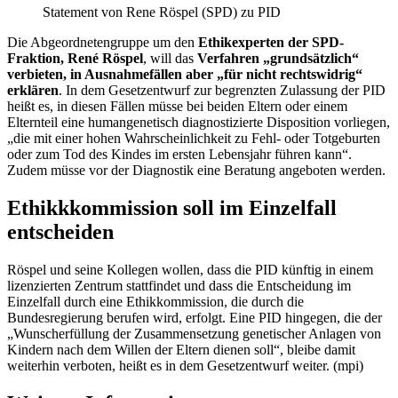
Statement von Rene Röspel (SPD) zu PID
Die Abgeordnetengruppe um den
Ethikexperten der SPD-
Fraktion, René Röspel
, will das
Verfahren „grundsätzlich“
verbieten, in Ausnahmefällen aber „für nicht rechtswidrig“
erklären
. In dem Gesetzentwurf zur begrenzten Zulassung der PID
heißt es, in diesen Fällen müsse bei beiden Eltern oder einem
Elternteil eine humangenetisch diagnostizierte Disposition vorliegen,
„die mit einer hohen Wahrscheinlichkeit zu Fehl- oder Totgeburten
oder zum Tod des Kindes im ersten Lebensjahr führen kann“.
Zudem müsse vor der Diagnostik eine Beratung angeboten werden.
Ethikkkommission soll im Einzelfall
entscheiden
Röspel und seine Kollegen wollen, dass die PID künftig in einem
lizenzierten Zentrum stattfindet und dass die Entscheidung im
Einzelfall durch eine Ethikkommission, die durch die
Bundesregierung berufen wird, erfolgt. Eine PID hingegen, die der
„Wunscherfüllung der Zusammensetzung genetischer Anlagen von
Kindern nach dem Willen der Eltern dienen soll“, bleibe damit
weiterhin verboten, heißt es in dem Gesetzentwurf weiter. (mpi)