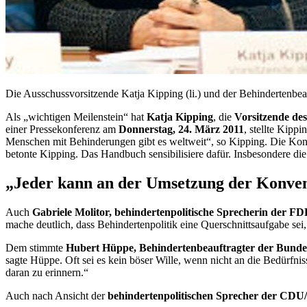
Die Ausschussvorsitzende Katja Kipping (li.) und der Behindertenbe
Als „wichtigen Meilenstein“ hat
Katja Kipping
, die
Vorsitzende des
einer Pressekonferenz am
Donnerstag, 24. März 2011
, stellte Kipp
Menschen mit Behinderungen gibt es weltweit“, so Kipping. Die Konve
betonte Kipping. Das Handbuch sensibilisiere dafür. Insbesondere di
„Jeder kann an der Umsetzung der Konve
Auch
Gabriele Molitor, behindertenpolitische Sprecherin der F
mache deutlich, dass Behindertenpolitik eine Querschnittsaufgabe se
Dem stimmte
Hubert Hüppe, Behindertenbeauftragter der Bunde
sagte Hüppe. Oft sei es kein böser Wille, wenn nicht an die Bedürf
daran zu erinnern.“
Auch nach Ansicht der
behindertenpolitischen Sprecher der CDU