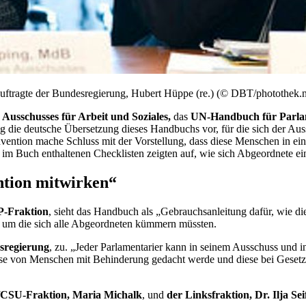
auftragte der Bundesregierung, Hubert Hüppe (re.) (© DBT/photothek.n
 Ausschusses für Arbeit und Soziales,
das
UN-Handbuch für Parla
ing die deutsche Übersetzung dieses Handbuchs vor, für die sich der Aus
ntion mache Schluss mit der Vorstellung, dass diese Menschen in einer
e im Buch enthaltenen Checklisten zeigten auf, wie sich Abgeordnete 
ntion mitwirken“
DP-Fraktion
, sieht das Handbuch als „Gebrauchsanleitung dafür, wie d
i, um die sich alle Abgeordneten kümmern müssten.
sregierung
, zu. „Jeder Parlamentarier kann in seinem Ausschuss und
nisse von Menschen mit Behinderung gedacht werde und diese bei Geset
/CSU-Fraktion, Maria Michalk
, und
der Linksfraktion, Dr. Ilja Sei