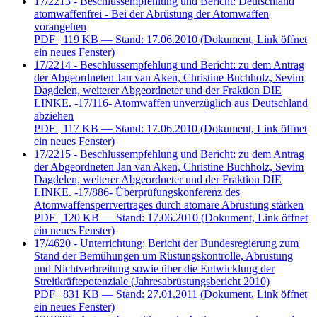
17/2213 - Beschlussempfehlung und Bericht: Deutschland
atomwaffenfrei - Bei der Abrüstung der Atomwaffen
vorangehen
PDF
| 119 KB — Stand: 17.06.2010
(Dokument, Link öffnet
ein neues Fenster)
17/2214 - Beschlussempfehlung und Bericht: zu dem Antrag
der Abgeordneten Jan van Aken, Christine Buchholz, Sevim
Dagdelen, weiterer Abgeordneter und der Fraktion DIE
LINKE. -17/116- Atomwaffen unverzüglich aus Deutschland
abziehen
PDF
| 117 KB — Stand: 17.06.2010
(Dokument, Link öffnet
ein neues Fenster)
17/2215 - Beschlussempfehlung und Bericht: zu dem Antrag
der Abgeordneten Jan van Aken, Christine Buchholz, Sevim
Dagdelen, weiterer Abgeordneter und der Fraktion DIE
LINKE. -17/886- Überprüfungskonferenz des
Atomwaffensperrvertrages durch atomare Abrüstung stärken
PDF
| 120 KB — Stand: 17.06.2010
(Dokument, Link öffnet
ein neues Fenster)
17/4620 - Unterrichtung: Bericht der Bundesregierung zum
Stand der Bemühungen um Rüstungskontrolle, Abrüstung
und Nichtverbreitung sowie über die Entwicklung der
Streitkräftepotenziale (Jahresabrüstungsbericht 2010)
PDF
| 831 KB — Stand: 27.01.2011
(Dokument, Link öffnet
ein neues Fenster)