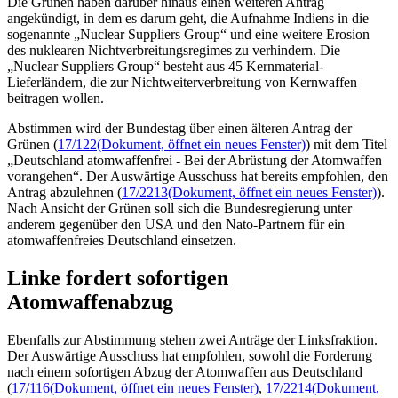
Die Grünen haben darüber hinaus einen weiteren Antrag
angekündigt, in dem es darum geht, die Aufnahme Indiens in die
sogenannte „
Nuclear Suppliers Group
“ und eine weitere Erosion
des nuklearen Nichtverbreitungsregimes zu verhindern. Die
„
Nuclear Suppliers Group
“ besteht aus 45 Kernmaterial-
Lieferländern, die zur Nichtweiterverbreitung von Kernwaffen
beitragen wollen.
Abstimmen wird der Bundestag über einen älteren Antrag der
Grünen (
17/122
(Dokument, öffnet ein neues Fenster)
) mit dem Titel
„Deutschland atomwaffenfrei - Bei der Abrüstung der Atomwaffen
vorangehen“. Der Auswärtige Ausschuss hat bereits empfohlen, den
Antrag abzulehnen (
17/2213
(Dokument, öffnet ein neues Fenster)
).
Nach Ansicht der Grünen soll sich die Bundesregierung unter
anderem gegenüber den USA und den Nato-Partnern für ein
atomwaffenfreies Deutschland einsetzen.
Linke fordert sofortigen
Atomwaffenabzug
Ebenfalls zur Abstimmung stehen zwei Anträge der Linksfraktion.
Der Auswärtige Ausschuss hat empfohlen, sowohl die Forderung
nach einem sofortigen Abzug der Atomwaffen aus Deutschland
(
17/116
(Dokument, öffnet ein neues Fenster)
,
17/2214
(Dokument,