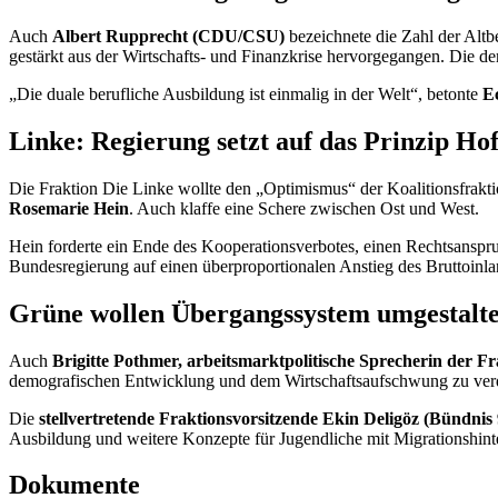
Auch
Albert Rupprecht (CDU/CSU)
bezeichnete die Zahl der Alt
gestärkt aus der Wirtschafts- und Finanzkrise hervorgegangen. Die de
„Die duale berufliche Ausbildung ist einmalig in der Welt“, betonte
E
Linke: Regierung setzt auf das Prinzip Ho
Die Fraktion Die Linke wollte den „Optimismus“ der Koalitionsfrakti
Rosemarie Hein
. Auch klaffe eine Schere zwischen Ost und West.
Hein forderte ein Ende des Kooperationsverbotes, einen Rechtsanspruc
Bundesregierung auf einen überproportionalen Anstieg des Bruttoinlan
Grüne wollen Übergangssystem umgestalt
Auch
Brigitte Pothmer, arbeitsmarktpolitische Sprecherin der 
demografischen Entwicklung und dem Wirtschaftsaufschwung zu verda
Die
stellvertretende Fraktionsvorsitzende Ekin Deligöz (Bündnis
Ausbildung und weitere Konzepte für Jugendliche mit Migrationshinte
Dokumente