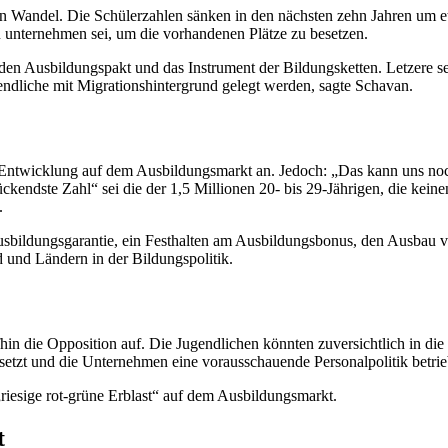
Wandel. Die Schülerzahlen sänken in den nächsten zehn Jahren um etwa
u unternehmen sei, um die vorhandenen Plätze zu besetzen.
 den Ausbildungspakt und das Instrument der Bildungsketten. Letzere 
liche mit Migrationshintergrund gelegt werden, sagte Schavan.
 Entwicklung auf dem Ausbildungsmarkt an. Jedoch: „Das kann uns noch
kendste Zahl“ sei die der 1,5 Millionen 20- bis 29-Jährigen, die kein
.
ausbildungsgarantie, ein Festhalten am Ausbildungsbonus, den Ausbau 
 und Ländern in der Bildungspolitik.
hin die Opposition auf. Die Jugendlichen könnten zuversichtlich in die
esetzt und die Unternehmen eine vorausschauende Personalpolitik betri
riesige rot-grüne Erblast“ auf dem Ausbildungsmarkt.
t