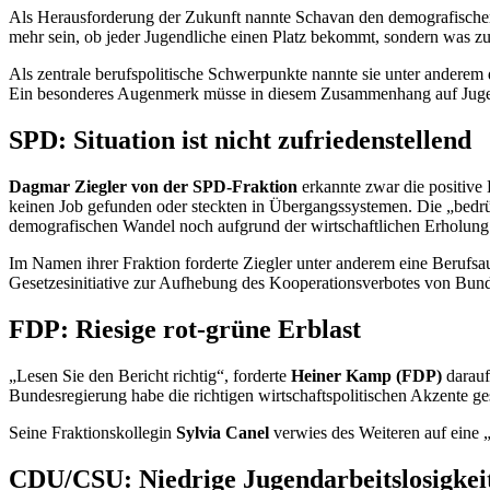
Als Herausforderung der Zukunft nannte Schavan den demografischen 
mehr sein, ob jeder Jugendliche einen Platz bekommt, sondern was z
Als zentrale berufspolitische Schwerpunkte nannte sie unter anderem
Ein besonderes Augenmerk müsse in diesem Zusammenhang auf Jugend
SPD: Situation ist nicht zufriedenstellend
Dagmar Ziegler von der SPD-Fraktion
erkannte zwar die positive
keinen Job gefunden oder steckten in Übergangssystemen. Die „bedrüc
demografischen Wandel noch aufgrund der wirtschaftlichen Erholung
Im Namen ihrer Fraktion forderte Ziegler unter anderem eine Berufs
Gesetzesinitiative zur Aufhebung des Kooperationsverbotes von Bund
FDP: Riesige rot-grüne Erblast
„Lesen Sie den Bericht richtig“, forderte
Heiner Kamp (FDP)
darauf
Bundesregierung habe die richtigen wirtschaftspolitischen Akzente g
Seine Fraktionskollegin
Sylvia Canel
verwies des Weiteren auf eine „
CDU/CSU: Niedrige Jugendarbeitslosigkei