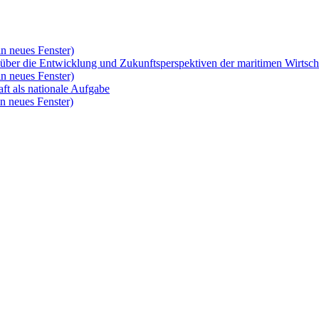
n neues Fenster)
 über die Entwicklung und Zukunftsperspektiven der maritimen Wirtsch
n neues Fenster)
ft als nationale Aufgabe
n neues Fenster)