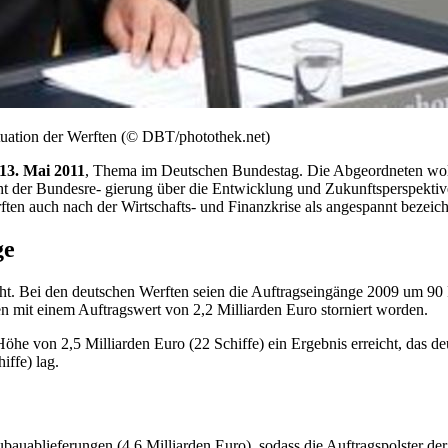
ituation der Werften (© DBT/photothek.net)
 13. Mai 2011
, Thema im Deutschen Bundestag. Die Abgeordneten wolle
ht der Bundesre- gierung über die Entwicklung und Zukunftsperspektiv
ften auch nach der Wirtschafts- und Finanzkrise als angespannt bezeich
ge
richt. Bei den deutschen Werften seien die Auftragseingänge 2009 um 9
ten mit einem Auftragswert von 2,2 Milliarden Euro storniert worden.
e von 2,5 Milliarden Euro (22 Schiffe) ein Ergebnis erreicht, das deu
iffe) lag.
bauablieferungen (4,6 Milliarden Euro), sodass die Auftragspolster d