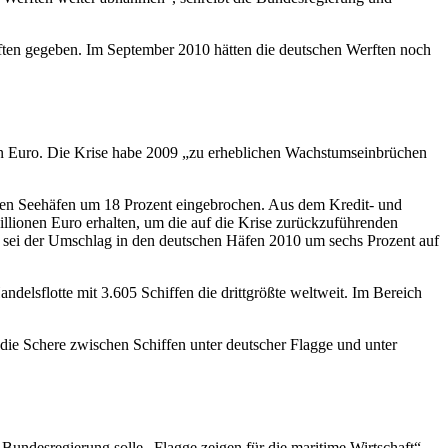
ften gegeben. Im September 2010 hätten die deutschen Werften noch
den Euro. Die Krise habe 2009 „zu erheblichen Wachstumseinbrüchen
chen Seehäfen um 18 Prozent eingebrochen. Aus dem Kredit- und
llionen Euro erhalten, um die auf die Krise zurückzuführenden
o sei der Umschlag in den deutschen Häfen 2010 um sechs Prozent auf
andelsflotte mit 3.605 Schiffen die drittgrößte weltweit. Im Bereich
 die Schere zwischen Schiffen unter deutscher Flagge und unter
e Bundesregierung solle „Flagge zeigen für die maritime Wirtschaft“.