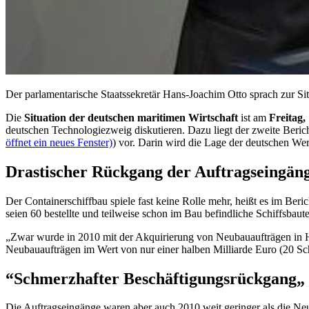
Der parlamentarische Staatssekretär Hans-Joachim Otto sprach zur S
Die
Situation der deutschen
maritimen Wirtschaft
ist am
Freitag,
deutschen Technologiezweig diskutieren. Dazu liegt der zweite Beric
öffnet ein neues Fenster)
) vor. Darin wird die Lage der deutschen Wer
Drastischer Rückgang der Auftragseingän
Der
Container
schiffbau spiele fast keine Rolle mehr, heißt es im Be
seien 60 bestellte und teilweise schon im Bau befindliche Schiffsbau
„Zwar wurde in 2010 mit der Akquirierung von Neubauaufträgen in Höh
Neubauaufträgen im Wert von nur einer halben Milliarde Euro (20 Sch
“Schmerzhafter Beschäftigungsrückgang„
Die Auftragseingänge waren aber auch 2010 weit geringer als die Neu