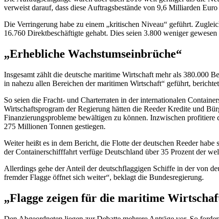
verweist darauf, dass diese Auftragsbestände von 9,6 Milliarden Eur
Die Verringerung habe zu einem „kritischen Niveau“ geführt. Zuglei
16.760 Direktbeschäftigte gehabt. Dies seien 3.800 weniger gewesen 
„Erhebliche Wachstumseinbrüche“
Insgesamt zählt die deutsche maritime Wirtschaft mehr als 380.000 
in nahezu allen Bereichen der maritimen Wirtschaft“ geführt, berichte
So seien die Fracht- und
Charter
raten in der internationalen
Container
Wirtschaftsprogram der Regierung hätten die Reeder Kredite und Bür
Finanzierungsprobleme bewältigen zu können. Inzwischen profitiere 
275 Millionen Tonnen gestiegen.
Weiter heißt es in dem Bericht, die Flotte der deutschen Reeder habe s
der
Container
schifffahrt verfüge Deutschland über 35 Prozent der we
Allerdings gehe der Anteil der deutschflaggigen Schiffe in der von d
fremder Flagge öffnet sich weiter“, beklagt die Bundesregierung.
„Flagge zeigen für die maritime Wirtschaf
Den Abgeordneten liegen zur Debatte mehrere Anträge vor. So forder