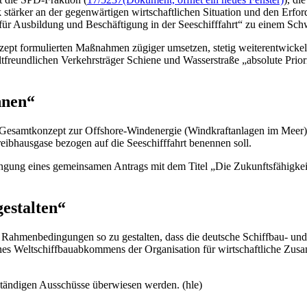
 stärker an der gegenwärtigen wirtschaftlichen Situation und den Erfor
 für Ausbildung und Beschäftigung in der Seeschifffahrt“ zu einem Sch
zept formulierten Maßnahmen zügiger umsetzen, stetig weiterentwickeln
ltfreundlichen Verkehrsträger Schiene und Wasserstraße „absolute Prio
nnen“
n Gesamtkonzept zur
Offshore
-Windenergie (Windkraftanlagen im Meer)
eibhausgase bezogen auf die Seeschifffahrt benennen soll.
ng eines gemeinsamen Antrags mit dem Titel „Die Zukunftsfähigkeit d
estalten“
n Rahmenbedingungen so zu gestalten, dass die deutsche Schiffbau- und 
eines Weltschiffbauabkommens der Organisation für wirtschaftliche Z
ständigen Ausschüsse überwiesen werden. (hle)