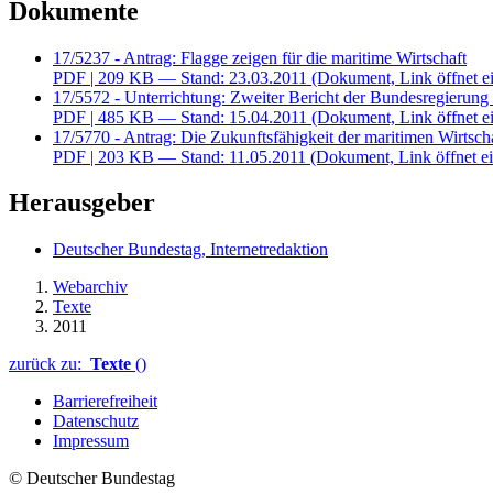
Dokumente
17/5237 - Antrag: Flagge zeigen für die maritime Wirtschaft
PDF
| 209 KB — Stand: 23.03.2011
(Dokument, Link öffnet ei
17/5572 - Unterrichtung: Zweiter Bericht der Bundesregierung
PDF
| 485 KB — Stand: 15.04.2011
(Dokument, Link öffnet ei
17/5770 - Antrag: Die Zukunftsfähigkeit der maritimen Wirtscha
PDF
| 203 KB — Stand: 11.05.2011
(Dokument, Link öffnet ei
Herausgeber
Deutscher Bundestag, Internetredaktion
Webarchiv
Texte
2011
zurück zu:
Texte
()
Barrierefreiheit
Datenschutz
Impressum
© Deutscher Bundestag