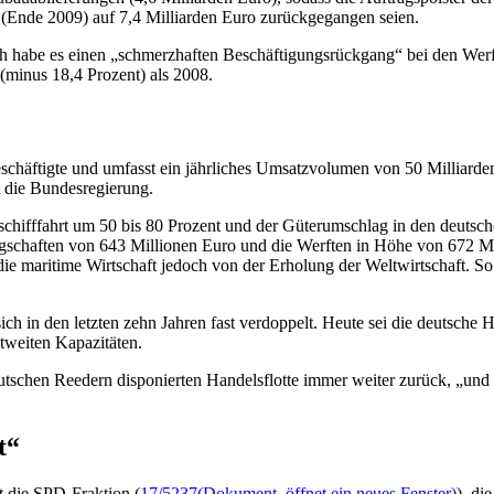
o (Ende 2009) auf 7,4 Milliarden Euro zurückgegangen seien.
ch habe es einen „schmerzhaften Beschäftigungsrückgang“ bei den Wer
(minus 18,4 Prozent) als 2008.
Beschäftigte und umfasst ein jährliches Umsatzvolumen von 50 Milliar
t die Bundesregierung.
schifffahrt um 50 bis 80 Prozent und der Güterumschlag in den deuts
gschaften von 643 Millionen Euro und die Werften in Höhe von 672 Mi
die maritime Wirtschaft jedoch von der Erholung der Weltwirtschaft. S
ich in den letzten zehn Jahren fast verdoppelt. Heute sei die deutsche H
ltweiten Kapazitäten.
eutschen Reedern disponierten Handelsflotte immer weiter zurück, „und
t“
t die SPD-Fraktion (
17/5237
(Dokument, öffnet ein neues Fenster)
), di