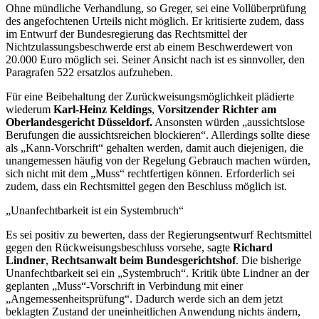
Ohne mündliche Verhandlung, so Greger, sei eine Vollüberprüfung
des angefochtenen Urteils nicht möglich. Er kritisierte zudem, dass
im Entwurf der Bundesregierung das Rechtsmittel der
Nichtzulassungsbeschwerde erst ab einem Beschwerdewert von
20.000 Euro möglich sei. Seiner Ansicht nach ist es sinnvoller, den
Paragrafen 522 ersatzlos aufzuheben.
Für eine Beibehaltung der Zurückweisungsmöglichkeit plädierte
wiederum
Karl-Heinz Keldings
,
Vorsitzender Richter am
Oberlandesgericht Düsseldorf.
Ansonsten würden „aussichtslose
Berufungen die aussichtsreichen blockieren“. Allerdings sollte diese
als „Kann-Vorschrift“ gehalten werden, damit auch diejenigen, die
unangemessen häufig von der Regelung Gebrauch machen würden,
sich nicht mit dem „Muss“ rechtfertigen können. Erforderlich sei
zudem, dass ein Rechtsmittel gegen den Beschluss möglich ist.
„Unanfechtbarkeit ist ein Systembruch“
Es sei positiv zu bewerten, dass der Regierungsentwurf Rechtsmittel
gegen den Rückweisungsbeschluss vorsehe, sagte
Richard
Lindner
,
Rechtsanwalt beim Bundesgerichtshof
. Die bisherige
Unanfechtbarkeit sei ein „Systembruch“. Kritik übte Lindner an der
geplanten „Muss“-Vorschrift in Verbindung mit einer
„Angemessenheitsprüfung“. Dadurch werde sich an dem jetzt
beklagten Zustand der uneinheitlichen Anwendung nichts ändern,