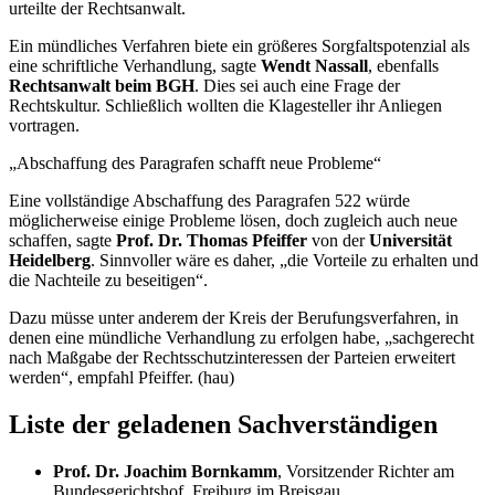
urteilte der Rechtsanwalt.
Ein mündliches Verfahren biete ein größeres Sorgfaltspotenzial als
eine schriftliche Verhandlung, sagte
Wendt Nassall
, ebenfalls
Rechtsanwalt beim BGH
. Dies sei auch eine Frage der
Rechtskultur. Schließlich wollten die Klagesteller ihr Anliegen
vortragen.
„Abschaffung des Paragrafen schafft neue Probleme“
Eine vollständige Abschaffung des Paragrafen 522 würde
möglicherweise einige Probleme lösen, doch zugleich auch neue
schaffen, sagte
Prof. Dr. Thomas Pfeiffer
von der
Universität
Heidelberg
. Sinnvoller wäre es daher, „die Vorteile zu erhalten und
die Nachteile zu beseitigen“.
Dazu müsse unter anderem der Kreis der Berufungsverfahren, in
denen eine mündliche Verhandlung zu erfolgen habe, „sachgerecht
nach Maßgabe der Rechtsschutzinteressen der Parteien erweitert
werden“, empfahl Pfeiffer. (hau)
Liste der geladenen Sachverständigen
Prof. Dr. Joachim Bornkamm
, Vorsitzender Richter am
Bundesgerichtshof, Freiburg im Breisgau