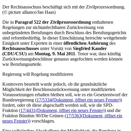
Der Rechtsausschuss beschäftigt sich mit der Zivilprozessordnung.
(© picture alliance/Jan Haas)
Die in
Paragraf 522
der Zivilprozessordnung
enthaltenen
Regelungen zur nichtanfechtbaren Zurückweisung von
unbegründeten Berufungen durch Beschluss des Berufungsgerichts
sind reformbedürftig. In dieser Einschätzung herrschte weitgehende
Einigkeit unter Experten in einer
öffentlichen Anhörung
des
Rechtsausschusses
unter Vorsitz von
Siegfried Kauder
(CDU/CSU)
am
Montag, 9. Mai 2011
. Tenor war, dass künftig
Zurückweisungsbeschlüsse genauso angefochten werden können
wie Berufungsurteile.
Regierung will Regelung modifizieren
Kontrovers beurteilt wurde jedoch, ob die grundsätzliche
Möglichkeit der Beschlusszurückweisung unter modifizierten
Voraussetzungen erhalten bleiben soll, wie es ein Gesetzentwurf der
Bundesregierung (
17/5334
(Dokument, öffnet ein neues Fenster)
)
fordert, oder ob diese abgeschafft werden soll, wie die SPD-
Fraktion (
17/4431
(Dokument, öffnet ein neues Fenster)
) und die
Fraktion Bündnis 90/Die Grünen (
17/5363
(Dokument, öffnet ein
neues Fenster)
) vorschlagen.
Eine vollständige Abschaffung der Möglichkeit, die Berufung in