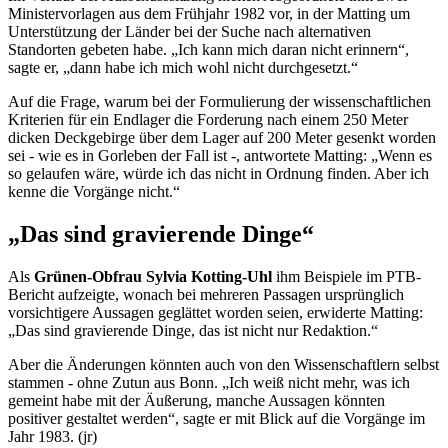
Ministervorlagen aus dem Frühjahr 1982 vor, in der Matting um
Unterstützung der Länder bei der Suche nach alternativen
Standorten gebeten habe. „Ich kann mich daran nicht erinnern“,
sagte er, „dann habe ich mich wohl nicht durchgesetzt.“
Auf die Frage, warum bei der Formulierung der wissenschaftlichen
Kriterien für ein Endlager die Forderung nach einem 250 Meter
dicken Deckgebirge über dem Lager auf 200 Meter gesenkt worden
sei - wie es in Gorleben der Fall ist -, antwortete Matting: „Wenn es
so gelaufen wäre, würde ich das nicht in Ordnung finden. Aber ich
kenne die Vorgänge nicht.“
„Das sind gravierende Dinge“
Als
Grünen-Obfrau Sylvia Kotting-Uhl
ihm Beispiele im PTB-
Bericht aufzeigte, wonach bei mehreren Passagen ursprünglich
vorsichtigere Aussagen geglättet worden seien, erwiderte Matting:
„Das sind gravierende Dinge, das ist nicht nur Redaktion.“
Aber die Änderungen könnten auch von den Wissenschaftlern selbst
stammen - ohne Zutun aus Bonn. „Ich weiß nicht mehr, was ich
gemeint habe mit der Äußerung, manche Aussagen könnten
positiver gestaltet werden“, sagte er mit Blick auf die Vorgänge im
Jahr 1983. (jr)