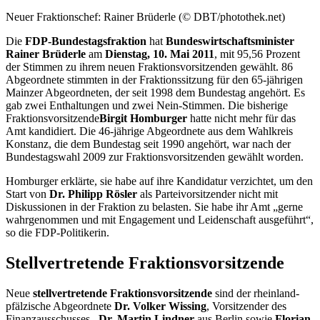
Neuer Fraktionschef: Rainer Brüderle (© DBT/photothek.net)
Die
FDP-Bundestagsfraktion
hat
Bundeswirtschaftsminister
Rainer Brüderle
am
Dienstag, 10. Mai 2011
, mit 95,56 Prozent
der Stimmen zu ihrem neuen Fraktionsvorsitzenden gewählt. 86
Abgeordnete stimmten in der Fraktionssitzung für den 65-jährigen
Mainzer Abgeordneten, der seit 1998 dem Bundestag angehört. Es
gab zwei Enthaltungen und zwei Nein-Stimmen. Die bisherige
Fraktionsvorsitzende
Birgit Homburger
hatte nicht mehr für das
Amt kandidiert. Die 46-jährige Abgeordnete aus dem Wahlkreis
Konstanz, die dem Bundestag seit 1990 angehört, war nach der
Bundestagswahl 2009 zur Fraktionsvorsitzenden gewählt worden.
Homburger erklärte, sie habe auf ihre Kandidatur verzichtet, um den
Start von
Dr.
Philipp Rösler
als Parteivorsitzender nicht mit
Diskussionen in der Fraktion zu belasten. Sie habe ihr Amt „gerne
wahrgenommen und mit Engagement und Leidenschaft ausgeführt“,
so die FDP-Politikerin.
Stellvertretende Fraktionsvorsitzende
Neue
stellvertretende Fraktionsvorsitzende
sind der rheinland-
pfälzische Abgeordnete
Dr. Volker Wissing
, Vorsitzender des
Finanzausschusses,
Dr. Martin Lindner
aus Berlin sowie
Florian