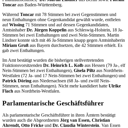
Toncar
aus Baden-Württemberg.
Während
Toncar
mit 78 Stimmen bei zwei Gegenstimmen und
neun Enthaltungen ohne Gegenkandidat gewählt wurde, entfielen
auf
Wissing
71 Stimmen und auf dessen Gegenkandidaten,
Amtsinhaber
Dr. Jürgen Koppelin
aus Schleswig-Holstein, 18 Ja-
Stimmen bei zwei Enthaltungen und zwei Nein-Stimmen. Martin
Lindner konnte sich mit 46 Ja-Stimmen knapp gegen Amtsinhaberin
Miriam Gruß
aus Bayern
durchsetzen, die 42 Stimmen erhielt. Es
gab zwei Enthaltungen.
Im Amt bestätigt wurden die bisherigen stellvertretenden
Fraktionsvorsitzenden
Dr. Heinrich L. Kolb
aus Hessen (79 Ja-, elf
Nein-Stimmen bei zwei Enthaltungen),
Gisela Piltz
aus Nordrhein-
Westfalen (72 Ja- und 17 Nein-Stimmen bei zwei Enthaltungen) und
Patrick Döring
aus Niedersachsen (68 Ja- und zwölf Nein-
Stimmen, neun Enthaltungen). Nicht mehr kandidiert hatte
Ulrike
Flach
aus Nordrhein-Westfalen.
Parlamentarische Geschäftsführer
Als parlamentarische Geschäftsführer in ihren Ämtern bestätigt
wurden auch die Abgeordneten
Jörg van Essen, Christian
Ahrendt, Otto Fricke
und
Dr. Claudia Winterstein
. Van Essen