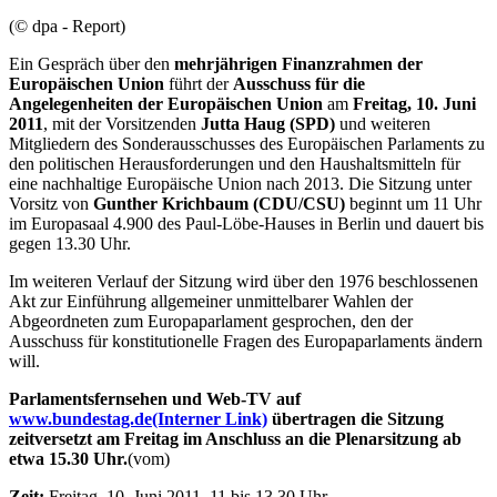
(© dpa - Report)
Ein Gespräch über den
mehrjährigen Finanzrahmen der
Europäischen Union
führt der
Ausschuss für die
Angelegenheiten der Europäischen Union
am
Freitag, 10. Juni
2011
, mit der Vorsitzenden
Jutta Haug (SPD)
und weiteren
Mitgliedern des Sonderausschusses des Europäischen Parlaments zu
den politischen Herausforderungen und den Haushaltsmitteln für
eine nachhaltige Europäische Union nach 2013. Die Sitzung unter
Vorsitz von
Gunther Krichbaum (CDU/CSU)
beginnt um 11 Uhr
im Europasaal 4.900 des Paul-Löbe-Hauses in Berlin und dauert bis
gegen 13.30 Uhr.
Im weiteren Verlauf der Sitzung wird über den 1976 beschlossenen
Akt zur Einführung allgemeiner unmittelbarer Wahlen der
Abgeordneten zum Europaparlament gesprochen, den der
Ausschuss für konstitutionelle Fragen des Europaparlaments ändern
will.
Parlamentsfernsehen und Web-TV auf
www.bundestag.de
(Interner Link)
übertragen die Sitzung
zeitversetzt am Freitag im Anschluss an die Plenarsitzung ab
etwa 15.30 Uhr.
(vom)
Zeit:
Freitag, 10. Juni 2011, 11 bis 13.30 Uhr