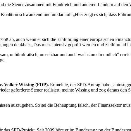
n und die Steuer zusammen mit Frankreich und anderen Ländern auf den
oalition schwankend und unklar auf: „Hier zeigt es sich, dass Führung
toß ab, auch wenn er sich die Einführung einer europäischen Finanztr
ungen denkbar: „Das muss intensiv geprüft werden und zielführend inter
am, unbürokratisch, umsetzbar und auch wachstumsfreundlich“ erreich
ge.
r. Volker Wissing (FDP).
Er meinte, der SPD-Antrag habe „autosugges
der geforderte Steuer realisiert, meinte Wissing und zog daraus den 
ssen auszugehen. So sei die Behauptung falsch, der Finanzsektor müss
r das SPD-Projekt. Seit 2009 höre er im Bundestag von der Bundesregie