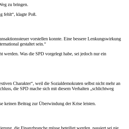
 Weg zu bringen.
 fehlt“, klagte Poß.
ansaktionssteuer vorstellen konnte. Eine bessere Lenkungswirkung
national gestaltet sein.“
t werden. Was die SPD vorgelegt habe, sei jedoch nur ein
tiven Charakter“, weil die Sozialdemokraten selbst nicht mehr an
Schluss, die SPD mache sich mit diesem Verhalten „schlichtweg
e keinen Beitrag zur Überwindung der Krise leisten.
rung, die Finanzbranche müsse beteiligt werden, passiert sei nie