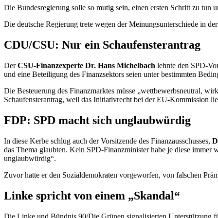
Die Bundesregierung solle so mutig sein, einen ersten Schritt zu tu
Die deutsche Regierung trete wegen der Meinungsunterschiede in der K
CDU/CSU: Nur ein Schaufensterantrag
Der
CSU-Finanzexperte Dr. Hans Michelbach
lehnte den SPD-Vors
und eine Beteiligung des Finanzsektors seien unter bestimmten Beding
Die Besteuerung des Finanzmarktes müsse „wettbewerbsneutral, wirks
Schaufensterantrag, weil das Initiativrecht bei der EU-Kommission lie
FDP: SPD macht sich unglaubwürdig
In diese Kerbe schlug auch der Vorsitzende des Finanzausschusses,
D
das Thema glaubten. Kein SPD-Finanzminister habe je diese immer wie
unglaubwürdig“.
Zuvor hatte er den Sozialdemokraten vorgeworfen, von falschen Prämi
Linke spricht von einem „Skandal“
Die Linke und Bündnis 90/Die Grünen signalisierten Unterstützung fü