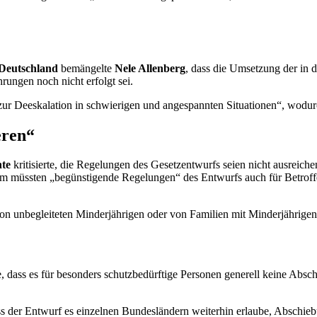
 Deutschland
bemängelte
Nele Allenberg
, dass die Umsetzung der in 
ngen noch nicht erfolgt sei.
 zur Deeskalation in schwierigen und angespannten Situationen“, wod
eren“
hte
kritisierte, die Regelungen des Gesetzentwurfs seien nicht ausrei
dem müssten „begünstigende Regelungen“ des Entwurfs auch für Betrof
von unbegleiteten Minderjährigen oder von Familien mit Minderjährigen s
e, dass es für besonders schutzbedürftige Personen generell keine Abs
ss der Entwurf es einzelnen Bundesländern weiterhin erlaube, Abschiebu