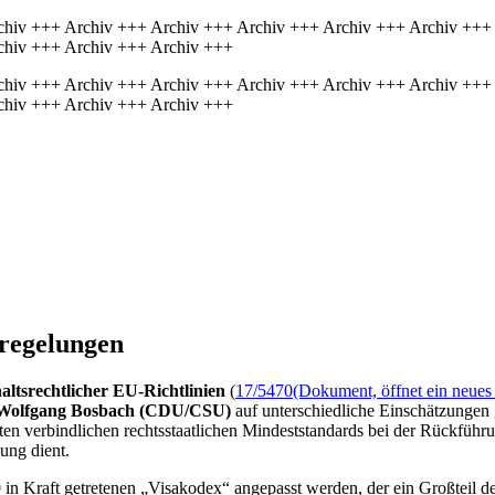
chiv +++ Archiv +++ Archiv +++ Archiv +++ Archiv +++ Archiv +++
chiv +++ Archiv +++ Archiv +++
chiv +++ Archiv +++ Archiv +++ Archiv +++ Archiv +++ Archiv +++
chiv +++ Archiv +++ Archiv +++
eregelungen
ltsrechtlicher EU-Richtlinien
(
17/5470
(Dokument, öffnet ein neues 
Wolfgang Bosbach (CDU/CSU)
auf unterschiedliche Einschätzungen 
aaten verbindlichen rechtsstaatlichen Mindeststandards bei der Rückführ
ung dient.
0 in Kraft getretenen „Visakodex“ angepasst werden, der ein Großteil 