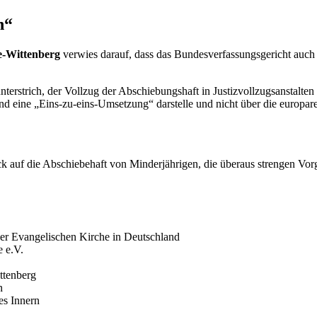
n“
e-Wittenberg
verwies darauf, dass das Bundesverfassungsgericht auch 
nterstrich, der Vollzug der Abschiebungshaft in Justizvollzugsanstalte
hend eine „Eins-zu-eins-Umsetzung“ darstelle und nicht über die europa
ck auf die Abschiebehaft von Minderjährigen, die überaus strengen Vor
der Evangelischen Kirche in Deutschland
e e.V.
ttenberg
n
es Innern