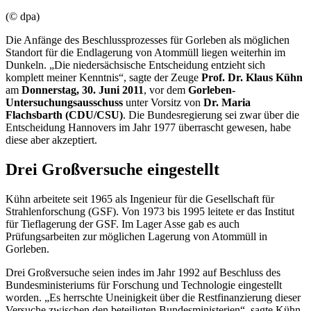
(© dpa)
Die Anfänge des Beschlussprozesses für Gorleben als möglichen
Standort für die Endlagerung von Atommüll liegen weiterhin im
Dunkeln. „Die niedersächsische Entscheidung entzieht sich
komplett meiner Kenntnis“, sagte der Zeuge
Prof. Dr. Klaus Kühn
am
Donnerstag, 30. Juni 2011
, vor dem
Gorleben-
Untersuchungsausschuss
unter Vorsitz von
Dr. Maria
Flachsbarth (CDU/CSU)
. Die Bundesregierung sei zwar über die
Entscheidung Hannovers im Jahr 1977 überrascht gewesen, habe
diese aber akzeptiert.
Drei Großversuche eingestellt
Kühn arbeitete seit 1965 als Ingenieur für die Gesellschaft für
Strahlenforschung (GSF). Von 1973 bis 1995 leitete er das Institut
für Tieflagerung der GSF. Im Lager Asse gab es auch
Prüfungsarbeiten zur möglichen Lagerung von Atommüll in
Gorleben.
Drei Großversuche seien indes im Jahr 1992 auf Beschluss des
Bundesministeriums für Forschung und Technologie eingestellt
worden. „Es herrschte Uneinigkeit über die Restfinanzierung dieser
Versuche zwischen den beteiligten Bundesministerien“, sagte Kühn,