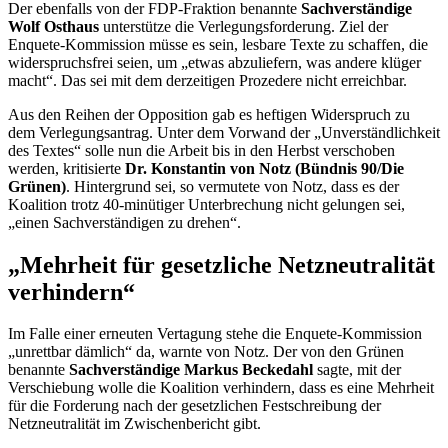
Der ebenfalls von der FDP-Fraktion benannte
Sachverständige
Wolf Osthaus
unterstütze die Verlegungsforderung. Ziel der
Enquete
-Kommission müsse es sein, lesbare Texte zu schaffen, die
widerspruchsfrei seien, um „etwas abzuliefern, was andere klüger
macht“. Das sei mit dem derzeitigen Prozedere nicht erreichbar.
Aus den Reihen der Opposition gab es heftigen Widerspruch zu
dem Verlegungsantrag. Unter dem Vorwand der „Unverständlichkeit
des Textes“ solle nun die Arbeit bis in den Herbst verschoben
werden, kritisierte
Dr. Konstantin von Notz (Bündnis 90/Die
Grünen)
. Hintergrund sei, so vermutete von Notz, dass es der
Koalition trotz 40-minütiger Unterbrechung nicht gelungen sei,
„einen Sachverständigen zu drehen“.
„Mehrheit für gesetzliche Netzneutralität
verhindern“
Im Falle einer erneuten Vertagung stehe die
Enquete
-Kommission
„unrettbar dämlich“ da, warnte von Notz. Der von den Grünen
benannte
Sachverständige Markus Beckedahl
sagte, mit der
Verschiebung wolle die Koalition verhindern, dass es eine Mehrheit
für die Forderung nach der gesetzlichen Festschreibung der
Netzneutralität im Zwischenbericht gibt.