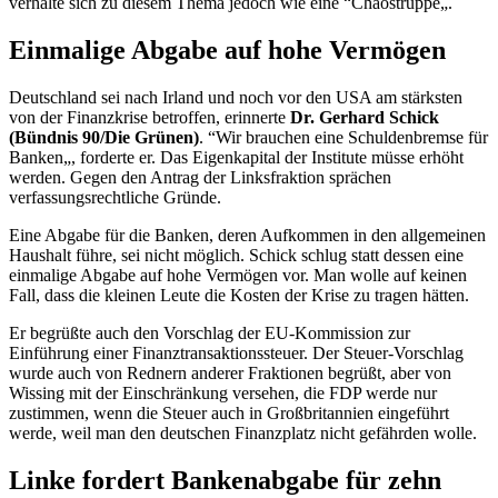
verhalte sich zu diesem Thema jedoch wie eine “Chaostruppe„.
Einmalige Abgabe auf hohe Vermögen
Deutschland sei nach Irland und noch vor den USA am stärksten
von der Finanzkrise betroffen, erinnerte
Dr.
Gerhard Schick
(Bündnis 90/Die Grünen)
. “Wir brauchen eine Schuldenbremse für
Banken„, forderte er. Das Eigenkapital der Institute müsse erhöht
werden. Gegen den Antrag der Linksfraktion sprächen
verfassungsrechtliche Gründe.
Eine Abgabe für die Banken, deren Aufkommen in den allgemeinen
Haushalt führe, sei nicht möglich. Schick schlug statt dessen eine
einmalige Abgabe auf hohe Vermögen
vor. Man wolle auf keinen
Fall, dass die kleinen Leute die Kosten der Krise zu tragen hätten.
Er begrüßte auch den Vorschlag der EU-Kommission zur
Einführung einer Finanztransaktionssteuer. Der Steuer-Vorschlag
wurde auch von Rednern anderer Fraktionen begrüßt, aber von
Wissing mit der Einschränkung versehen, die FDP werde nur
zustimmen, wenn die Steuer auch in Großbritannien eingeführt
werde, weil man den deutschen Finanzplatz nicht gefährden wolle.
Linke fordert Bankenabgabe für zehn