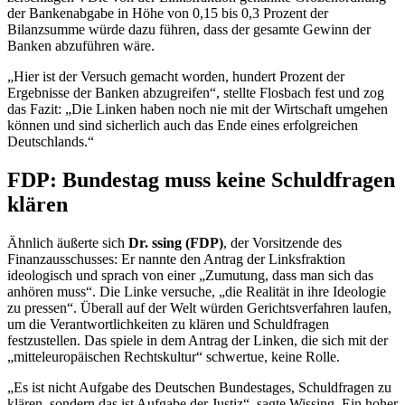
der Bankenabgabe in Höhe von 0,15 bis 0,3 Prozent der
Bilanzsumme würde dazu führen, dass der gesamte Gewinn der
Banken abzuführen wäre.
„Hier ist der Versuch gemacht worden, hundert Prozent der
Ergebnisse der Banken abzugreifen“, stellte Flosbach fest und zog
das Fazit: „Die Linken haben noch nie mit der Wirtschaft umgehen
können und sind sicherlich auch das Ende eines erfolgreichen
Deutschlands.“
FDP: Bundestag muss keine Schuldfragen
klären
Ähnlich äußerte sich
Dr. ssing (FDP)
, der Vorsitzende des
Finanzausschusses: Er nannte den Antrag der Linksfraktion
ideologisch und sprach von einer „Zumutung, dass man sich das
anhören muss“. Die Linke versuche, „die Realität in ihre Ideologie
zu pressen“. Überall auf der Welt würden Gerichtsverfahren laufen,
um die Verantwortlichkeiten zu klären und Schuldfragen
festzustellen. Das spiele in dem Antrag der Linken, die sich mit der
„mitteleuropäischen Rechtskultur“ schwertue, keine Rolle.
„Es ist nicht Aufgabe des Deutschen Bundestages, Schuldfragen zu
klären, sondern das ist Aufgabe der Justiz“, sagte Wissing. Ein hoher