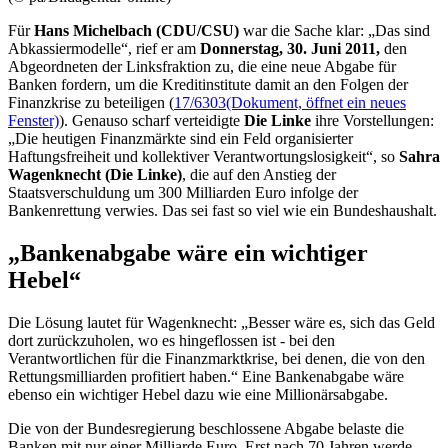
Für
Hans Michelbach (CDU/CSU)
war die Sache klar: „Das sind
Abkassiermodelle“, rief er am
Donnerstag, 30. Juni 2011,
den
Abgeordneten der Linksfraktion zu, die eine neue Abgabe für
Banken fordern, um die Kreditinstitute damit an den Folgen der
Finanzkrise zu beteiligen (
17/6303
(Dokument, öffnet ein neues
Fenster)
). Genauso scharf verteidigte
Die Linke
ihre Vorstellungen:
„Die heutigen Finanzmärkte sind ein Feld organisierter
Haftungsfreiheit und kollektiver Verantwortungslosigkeit“, so
Sahra
Wagenknecht (Die Linke)
, die auf den Anstieg der
Staatsverschuldung um 300 Milliarden Euro infolge der
Bankenrettung verwies. Das sei fast so viel wie ein Bundeshaushalt.
„Bankenabgabe wäre ein wichtiger
Hebel“
Die Lösung lautet für Wagenknecht: „Besser wäre es, sich das Geld
dort zurückzuholen, wo es hingeflossen ist - bei den
Verantwortlichen für die Finanzmarktkrise, bei denen, die von den
Rettungsmilliarden profitiert haben.“ Eine Bankenabgabe wäre
ebenso ein wichtiger Hebel dazu wie eine Millionärsabgabe.
Die von der Bundesregierung beschlossene Abgabe belaste die
Banken mit nur einer Milliarde Euro. Erst nach 70 Jahren werde