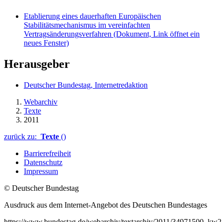
Etablierung eines dauerhaften Europäischen
Stabilitätsmechanismus im vereinfachten
Vertragsänderungsverfahren
(Dokument, Link öffnet ein
neues Fenster)
Herausgeber
Deutscher Bundestag, Internetredaktion
Webarchiv
Texte
2011
zurück zu:
Texte
()
Barrierefreiheit
Datenschutz
Impressum
© Deutscher Bundestag
Ausdruck aus dem Internet-Angebot des Deutschen Bundestages
https://www.bundestag.de/webarchiv/textarchiv/2011/34971500_kw