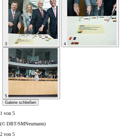
3
4
5
Galerie schließen
1 von
5
(© DBT/SMNeumann)
2 von
5