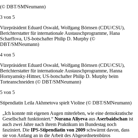
(© DBT/SMNeumann)
3 von
5
Vizepräsident Eduard Oswald, Wolfgang Börnsen (CDU/CSU),
Berichterstatter für internationale Austauschprogramme, Hana
Scharffova, US-botschafter Philip D. Murphy (©
DBT/SMNeumann)
4 von
5
Vizepräsident Eduard Oswald, Wolfgang Börnsen (CDU/CSU),
Berichterstatter für internationale Austauschprogramme, Hanna
Hornyamsky-Hittner, US-botschafter Philip D. Murphy beim
Torteanschneiden (© DBT/SMNeumann)
5 von
5
Stipendiatin Leila Akhmetova spielt Violine (© DBT/SMNeumann)
„Ich konnte mit eigenen Augen miterleben, wie eine demokratische
Gesellschaft funktioniert.“
Nurana Aliyeva
aus
Aserbaidschan
ist
auch zwei Jahre nach ihrem Praktikum im Bundestag noch
fasziniert. Die
IPS-Stipendiatin von 2009
schwärmt davon, dass
sie von Anfang an in die Arbeit des Abgeordnetenbüros