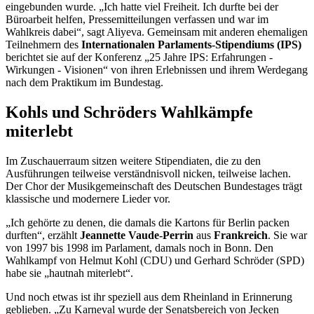
eingebunden wurde. „Ich hatte viel Freiheit. Ich durfte bei der
Büroarbeit helfen, Pressemitteilungen verfassen und war im
Wahlkreis dabei“, sagt Aliyeva. Gemeinsam mit anderen ehemaligen
Teilnehmern des
Internationalen Parlaments-Stipendiums
(IPS)
berichtet sie auf der Konferenz „25 Jahre IPS: Erfahrungen -
Wirkungen - Visionen“ von ihren Erlebnissen und ihrem Werdegang
nach dem Praktikum im Bundestag.
Kohls und Schröders Wahlkämpfe
miterlebt
Im Zuschauerraum sitzen weitere Stipendiaten, die zu den
Ausführungen teilweise verständnisvoll nicken, teilweise lachen.
Der Chor der Musikgemeinschaft des Deutschen Bundestages trägt
klassische und modernere Lieder vor.
„Ich gehörte zu denen, die damals die Kartons für Berlin packen
durften“, erzählt
Jeannette Vaude-Perrin
aus
Frankreich
. Sie war
von 1997 bis 1998 im Parlament, damals noch in Bonn. Den
Wahlkampf von Helmut Kohl (CDU) und Gerhard Schröder (SPD)
habe sie „hautnah miterlebt“.
Und noch etwas ist ihr speziell aus dem Rheinland in Erinnerung
geblieben. „Zu Karneval wurde der Senatsbereich von Jecken