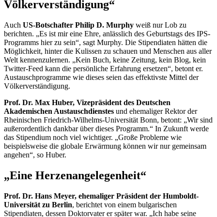
Völkerverständigung“
Auch
US-Botschafter Philip D. Murphy
weiß nur Lob zu
berichten. „Es ist mir eine Ehre, anlässlich des Geburtstags des IPS-
Programms hier zu sein“, sagt Murphy. Die Stipendiaten hätten die
Möglichkeit, hinter die Kulissen zu schauen und Menschen aus aller
Welt kennenzulernen. „Kein Buch, keine Zeitung, kein Blog, kein
Twitter-Feed
kann die persönliche Erfahrung ersetzen“, betont er.
Austauschprogramme wie dieses seien das effektivste Mittel der
Völkerverständigung.
Prof. Dr. Max Huber, Vizepräsident des Deutschen
Akademischen Austauschdienstes
und ehemaliger Rektor der
Rheinischen Friedrich-Wilhelms-Universität Bonn, betont: „Wir sind
außerordentlich dankbar über dieses Programm.“ In Zukunft werde
das Stipendium noch viel wichtiger. „Große Probleme wie
beispielsweise die globale Erwärmung können wir nur gemeinsam
angehen“, so Huber.
„Eine Herzenangelegenheit“
Prof. Dr. Hans Meyer, ehemaliger Präsident der Humboldt-
Universität zu Berlin
, berichtet von einem bulgarischen
Stipendiaten, dessen Doktorvater er später war. „Ich habe seine