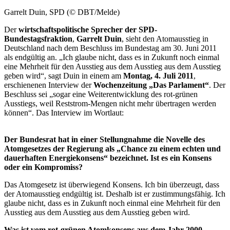
Garrelt Duin, SPD (© DBT/Melde)
Der
wirtschaftspolitische Sprecher der SPD-
Bundestagsfraktion
,
Garrelt Duin
, sieht den Atomausstieg in
Deutschland nach dem Beschluss im Bundestag am 30. Juni 2011
als endgültig an. „Ich glaube nicht, dass es in Zukunft noch einmal
eine Mehrheit für den Ausstieg aus dem Ausstieg aus dem Ausstieg
geben wird“, sagt Duin in einem am
Montag, 4. Juli 2011
,
erschienenen Interview der
Wochenzeitung „Das Parlament“
. Der
Beschluss sei „sogar eine Weiterentwicklung des rot-grünen
Ausstiegs, weil Reststrom-Mengen nicht mehr übertragen werden
können“. Das Interview im Wortlaut:
Der Bundesrat hat in einer Stellungnahme die Novelle des
Atomgesetzes der Regierung als „Chance zu einem echten und
dauerhaften Energiekonsens“ bezeichnet. Ist es ein Konsens
oder ein Kompromiss?
Das Atomgesetz ist überwiegend Konsens. Ich bin überzeugt, dass
der Atomausstieg endgültig ist. Deshalb ist er zustimmungsfähig. Ich
glaube nicht, dass es in Zukunft noch einmal eine Mehrheit für den
Ausstieg aus dem Ausstieg aus dem Ausstieg geben wird.
Was ist vom rot-grünen Atomkonsens aus dem Jahr 2000