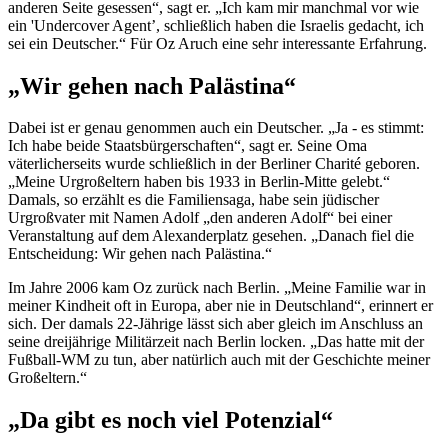
anderen Seite gesessen“, sagt er. „Ich kam mir manchmal vor wie
ein '
Undercover Agent’
, schließlich haben die Israelis gedacht, ich
sei ein Deutscher.“ Für Oz Aruch eine sehr interessante Erfahrung.
„Wir gehen nach Palästina“
Dabei ist er genau genommen auch ein Deutscher. „Ja - es stimmt:
Ich habe beide Staatsbürgerschaften“, sagt er. Seine Oma
väterlicherseits wurde schließlich in der Berliner
Charité
geboren.
„Meine Urgroßeltern haben bis 1933 in Berlin-Mitte gelebt.“
Damals, so erzählt es die Familiensaga, habe sein jüdischer
Urgroßvater mit Namen Adolf „den anderen Adolf“ bei einer
Veranstaltung auf dem Alexanderplatz gesehen. „Danach fiel die
Entscheidung: Wir gehen nach Palästina.“
Im Jahre 2006 kam Oz zurück nach Berlin. „Meine Familie war in
meiner Kindheit oft in Europa, aber nie in Deutschland“, erinnert er
sich. Der damals 22-Jährige lässt sich aber gleich im Anschluss an
seine dreijährige Militärzeit nach Berlin locken. „Das hatte mit der
Fußball-WM zu tun, aber natürlich auch mit der Geschichte meiner
Großeltern.“
„Da gibt es noch viel Potenzial“