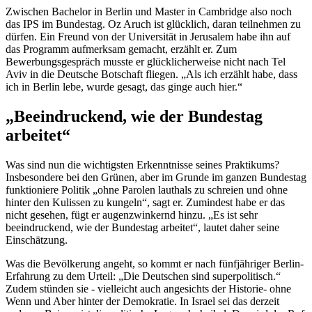
Zwischen
Bachelor
in Berlin und
Master
in
Cambridge
also noch
das IPS im Bundestag. Oz Aruch ist glücklich, daran teilnehmen zu
dürfen. Ein Freund von der Universität in Jerusalem habe ihn auf
das Programm aufmerksam gemacht, erzählt er. Zum
Bewerbungsgespräch musste er glücklicherweise nicht nach Tel
Aviv in die Deutsche Botschaft fliegen. „Als ich erzählt habe, dass
ich in Berlin lebe, wurde gesagt, das ginge auch hier.“
„Beeindruckend, wie der Bundestag
arbeitet“
Was sind nun die wichtigsten Erkenntnisse seines Praktikums?
Insbesondere bei den Grünen, aber im Grunde im ganzen Bundestag
funktioniere Politik „ohne Parolen lauthals zu schreien und ohne
hinter den Kulissen zu kungeln“, sagt er. Zumindest habe er das
nicht gesehen, fügt er augenzwinkernd hinzu. „Es ist sehr
beeindruckend, wie der Bundestag arbeitet“, lautet daher seine
Einschätzung.
Was die Bevölkerung angeht, so kommt er nach fünfjähriger Berlin-
Erfahrung zu dem Urteil: „Die Deutschen sind superpolitisch.“
Zudem stünden sie - vielleicht auch angesichts der Historie- ohne
Wenn und Aber hinter der Demokratie. In Israel sei das derzeit