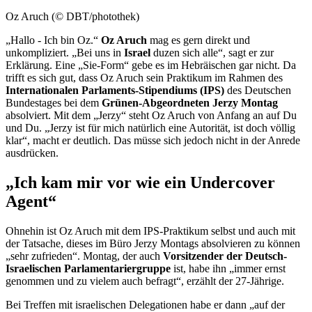
Oz Aruch (© DBT/photothek)
„Hallo - Ich bin Oz.“
Oz Aruch
mag es gern direkt und
unkompliziert. „Bei uns in
Israel
duzen sich alle“, sagt er zur
Erklärung. Eine „Sie-Form“ gebe es im Hebräischen gar nicht. Da
trifft es sich gut, dass Oz Aruch sein Praktikum im Rahmen des
Internationalen Parlaments-Stipendiums (IPS)
des Deutschen
Bundestages bei dem
Grünen-Abgeordneten
Jerzy
Montag
absolviert. Mit dem „
Jerzy
“ steht Oz Aruch von Anfang an auf Du
und Du. „
Jerzy
ist für mich natürlich eine Autorität, ist doch völlig
klar“, macht er deutlich. Das müsse sich jedoch nicht in der Anrede
ausdrücken.
„Ich kam mir vor wie ein
Undercover
Agent
“
Ohnehin ist Oz Aruch mit dem IPS-Praktikum selbst und auch mit
der Tatsache, dieses im Büro
Jerzy
Montags absolvieren zu können
„sehr zufrieden“. Montag, der auch
Vorsitzender der Deutsch-
Israelischen Parlamentariergruppe
ist, habe ihn „immer ernst
genommen und zu vielem auch befragt“, erzählt der 27-Jährige.
Bei Treffen mit israelischen Delegationen habe er dann „auf der