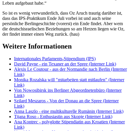
Leben aufgebaut habe.“
So ist es wenig verwunderlich, dass Oz Aruch traurig darüber ist,
dass das IPS-Praktikum Ende Juli vorbei ist und auch seine
persönliche Berlingeschichte (vorerst) ein Ende findet. Aber wem
die deutschisraelischen Beziehungen so am Herzen liegen wie Oz,
der findet immer einen Weg zurück. (hau)
Weitere Informationen
Internationales Parlaments-Stipendium (IPS)
David Payne - ein Texaner an der Spree
(Interner Link)
Alexis Le Coutour - aus der Normandie nach Berlin
(Interner
Link)
Monika Rozalska will "mitarbeiten statt mitlaufen"
(Interner
Link)
Von Nowosibirsk ins Berliner Abgeordnetenbüro
(Interner
Link)
Szilard Meszaros - Von der Donau an die Spree
(Interner
Link)
Anna Laszlo - eine multikulturelle Rumänin
(Interner Link)
Tijana Roso - Enthusiastin aus Skopje
(Interner Link)
Ana Kontrec - polyglotte Stipendiatin aus Kroatien
(Interner
Link)