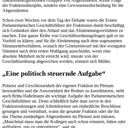
fraktionsübergreifenden Gruppen von Abgeordneten. Keine Frage
der Fraktionsdisziplin, sondern eine Gewissensentscheidung für die
Abgeordneten.
Schon zwei Wochen vor dem Tag der Debatte waren die Ersten
Parlamentarischen Geschäftsführer der Fraktionen damit beschäftigt,
sich Gedanken über den Ablauf und das Abstimmungsverfahren zu
machen. Eine ganze Reihe von Geschäftsordnungsfragen galt es im
Vorfeld zu klären, und für die Abstimmung nach dem sogenannten
Stimmzettelverfahren, wonach der Gesetzentwurf mit den wenigsten
Stimmen nach dem ersten Wahlgang ausscheidet, wenn eine
absolute Mehrheit nicht erreicht wird, musste von der
Geschäftsordnung abgewichen werden, erinnert sich Müller.
„Eine politisch steuernde Aufgabe“
Präsenz und Geschlossenheit der eigenen Fraktion im Plenum
herzustellen und die Anwesenheit der Redner zu koordinieren, sieht
auch Britta Haßelmann als wichtige Aufgabe der Parlamentarischen
Geschäftsführer an. Denn schließlich habe man zuvor in den
Fraktionssitzungen und Arbeitskreisen um einheitliche Beschlüsse
gerungen und vereinbart, wann die gesamte Fraktion oder die für
das Thema zuständigen Abgeordneten im Plenum sein müssen.
„Manchmal muss man die Kollegen auch schon erinnern, bitten oder
auffordern, uns zu unterstützen“, sagt sie.