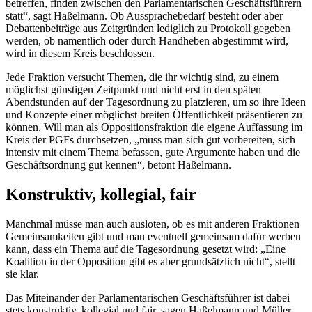
betreffen, finden zwischen den Parlamentarischen Geschäftsführern
statt“, sagt Haßelmann. Ob Aussprachebedarf besteht oder aber
Debattenbeiträge aus Zeitgründen lediglich zu Protokoll gegeben
werden, ob namentlich oder durch Handheben abgestimmt wird,
wird in diesem Kreis beschlossen.
Jede Fraktion versucht Themen, die ihr wichtig sind, zu einem
möglichst günstigen Zeitpunkt und nicht erst in den späten
Abendstunden auf der Tagesordnung zu platzieren, um so ihre Ideen
und Konzepte einer möglichst breiten Öffentlichkeit präsentieren zu
können. Will man als Oppositionsfraktion die eigene Auffassung im
Kreis der PGFs durchsetzen, „muss man sich gut vorbereiten, sich
intensiv mit einem Thema befassen, gute Argumente haben und die
Geschäftsordnung gut kennen“, betont Haßelmann.
Konstruktiv, kollegial, fair
Manchmal müsse man auch ausloten, ob es mit anderen Fraktionen
Gemeinsamkeiten gibt und man eventuell gemeinsam dafür werben
kann, dass ein Thema auf die Tagesordnung gesetzt wird: „Eine
Koalition in der Opposition gibt es aber grundsätzlich nicht“, stellt
sie klar.
Das Miteinander der Parlamentarischen Geschäftsführer ist dabei
stets konstruktiv, kollegial und fair, sagen Haßelmann und Müller