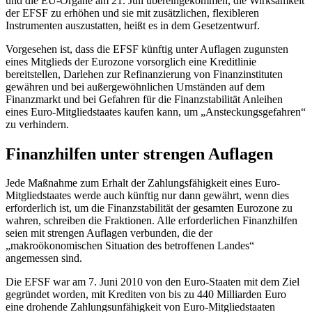
und die EU-Organe am 21. Juli übereingekommen, die Wirksamkeit
der EFSF zu erhöhen und sie mit zusätzlichen, flexibleren
Instrumenten auszustatten, heißt es in dem Gesetzentwurf.
Vorgesehen ist, dass die EFSF künftig unter Auflagen zugunsten
eines Mitglieds der Eurozone vorsorglich eine Kreditlinie
bereitstellen, Darlehen zur Refinanzierung von Finanzinstituten
gewähren und bei außergewöhnlichen Umständen auf dem
Finanzmarkt und bei Gefahren für die Finanzstabilität Anleihen
eines Euro-Mitgliedstaates kaufen kann, um „Ansteckungsgefahren“
zu verhindern.
Finanzhilfen unter strengen Auflagen
Jede Maßnahme zum Erhalt der Zahlungsfähigkeit eines Euro-
Mitgliedstaates werde auch künftig nur dann gewährt, wenn dies
erforderlich ist, um die Finanzstabilität der gesamten Eurozone zu
wahren, schreiben die Fraktionen. Alle erforderlichen Finanzhilfen
seien mit strengen Auflagen verbunden, die der
„makroökonomischen Situation des betroffenen Landes“
angemessen sind.
Die EFSF war am 7. Juni 2010 von den Euro-Staaten mit dem Ziel
gegründet worden, mit Krediten von bis zu 440 Milliarden Euro
eine drohende Zahlungsunfähigkeit von Euro-Mitgliedstaaten