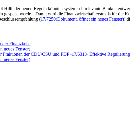
it Hilfe der neuen Regeln könnten systemisch relevante Banken entwed
n gespeist werde. „Damit wird die Finanzwirtschaft erstmals für die K
 Beschlussempfehlung (
17/7250
(Dokument, öffnet ein neues Fenster)
) d
h der Finanzkrise
n neues Fenster)
er Fraktionen der CDU/CSU und FDP -17/6313- Effektive Regulierung 
n neues Fenster)