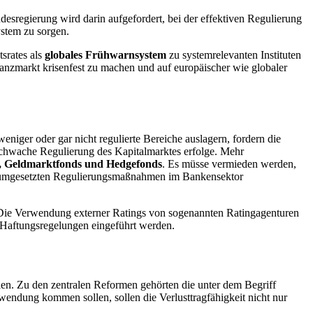
desregierung wird darin aufgefordert, bei der effektiven Regulierung
stem zu sorgen.
srates als
globales Frühwarnsystem
zu systemrelevanten Instituten
anzmarkt krisenfest zu machen und auf europäischer wie globaler
niger oder gar nicht regulierte Bereiche auslagern, fordern die
e schwache Regulierung des Kapitalmarktes erfolge. Mehr
, Geldmarkt
fonds
und
Hedge
fonds
. Es müsse vermieden werden,
den umgesetzten Regulierungsmaßnahmen im Bankensektor
 Die Verwendung externer
Ratings
von sogenannten
Rating
agenturen
e Haftungsregelungen eingeführt werden.
n. Zu den zentralen Reformen gehörten die unter dem Begriff
endung kommen sollen, sollen die Verlusttragfähigkeit nicht nur