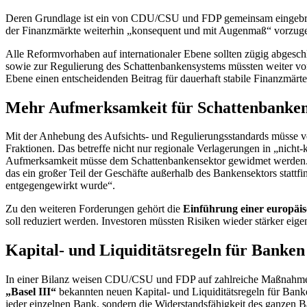
Deren Grundlage ist ein von CDU/CSU und FDP gemeinsam eingebra
der Finanzmärkte weiterhin „konsequent und mit Augenmaß“ vorzugehe
Alle Reformvorhaben auf internationaler Ebene sollten zügig abgesch
sowie zur Regulierung des Schattenbankensystems müssten weiter vora
Ebene einen entscheidenden Beitrag für dauerhaft stabile Finanzmärte 
Mehr Aufmerksamkeit für Schattenbanken
Mit der Anhebung des Aufsichts- und Regulierungsstandards müsse verh
Fraktionen. Das betreffe nicht nur regionale Verlagerungen in „nicht
Aufmerksamkeit müsse dem Schattenbankensektor gewidmet werden. D
das ein großer Teil der Geschäfte außerhalb des Bankensektors stat
entgegengewirkt wurde“.
Zu den weiteren Forderungen gehört die
Einführung einer europäi
soll reduziert werden. Investoren müssten Risiken wieder stärker eig
Kapital- und Liquiditätsregeln für Banken
In einer Bilanz weisen CDU/CSU und FDP auf zahlreiche Maßnahmen 
„Basel III“
bekannten neuen Kapital- und Liquiditätsregeln für Bank
jeder einzelnen Bank, sondern die Widerstandsfähigkeit des ganzen B