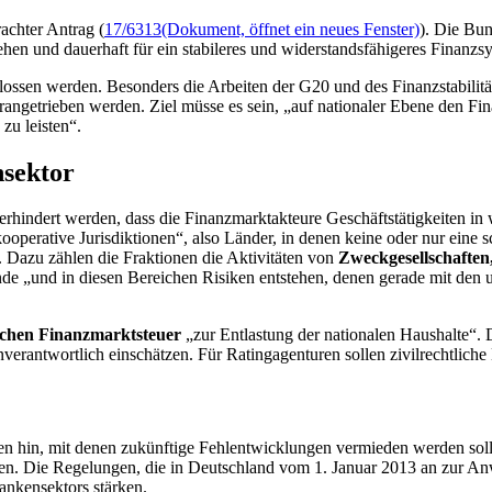
chter Antrag (
17/6313
(Dokument, öffnet ein neues Fenster)
). Die Bun
n und dauerhaft für ein stabileres und widerstandsfähigeres Finanzsy
lossen werden. Besonders die Arbeiten der G20 und des Finanzstabilität
ngetrieben werden. Ziel müsse es sein, „auf nationaler Ebene den Fin
zu leisten“.
sektor
indert werden, dass die Finanzmarktakteure Geschäftstätigkeiten in we
-kooperative Jurisdiktionen“, also Länder, in denen keine oder nur ein
azu zählen die Fraktionen die Aktivitäten von
Zweckgesellschaften
tfinde „und in diesen Bereichen Risiken entstehen, denen gerade mit 
schen Finanzmarktsteuer
„zur Entlastung der nationalen Haushalte“.
enverantwortlich einschätzen. Für
Rating
agenturen sollen zivilrechtlich
hin, mit denen zukünftige Fehlentwicklungen vermieden werden solle
en. Die Regelungen, die in Deutschland vom 1. Januar 2013 an zur Anw
ankensektors stärken.