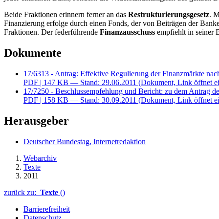
Beide Fraktionen erinnern ferner an das
Restrukturierungsgesetz
. M
Finanzierung erfolge durch einen Fonds, der von Beiträgen der Banke
Fraktionen. Der federführende
Finanzausschuss
empfiehlt in seiner
Dokumente
17/6313 - Antrag: Effektive Regulierung der Finanzmärkte nac
PDF
| 147 KB — Stand: 29.06.2011
(Dokument, Link öffnet ei
17/7250 - Beschlussempfehlung und Bericht: zu dem Antrag d
PDF
| 158 KB — Stand: 30.09.2011
(Dokument, Link öffnet ei
Herausgeber
Deutscher Bundestag, Internetredaktion
Webarchiv
Texte
2011
zurück zu:
Texte
()
Barrierefreiheit
Datenschutz