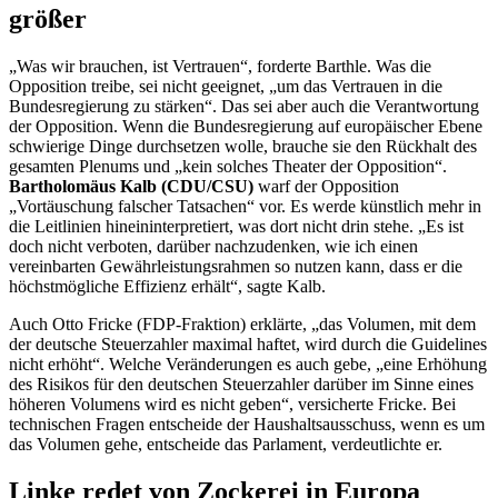
größer
„Was wir brauchen, ist Vertrauen“, forderte Barthle. Was die
Opposition treibe, sei nicht geeignet, „um das Vertrauen in die
Bundesregierung zu stärken“. Das sei aber auch die Verantwortung
der Opposition. Wenn die Bundesregierung auf europäischer Ebene
schwierige Dinge durchsetzen wolle, brauche sie den Rückhalt des
gesamten Plenums und „kein solches Theater der Opposition“.
Bartholomäus Kalb (CDU/CSU)
warf der Opposition
„Vortäuschung falscher Tatsachen“ vor. Es werde künstlich mehr in
die Leitlinien hineininterpretiert, was dort nicht drin stehe. „Es ist
doch nicht verboten, darüber nachzudenken, wie ich einen
vereinbarten Gewährleistungsrahmen so nutzen kann, dass er die
höchstmögliche Effizienz erhält“, sagte Kalb.
Auch Otto Fricke (FDP-Fraktion) erklärte, „das Volumen, mit dem
der deutsche Steuerzahler maximal haftet, wird durch die Guidelines
nicht erhöht“. Welche Veränderungen es auch gebe, „eine Erhöhung
des Risikos für den deutschen Steuerzahler darüber im Sinne eines
höheren Volumens wird es nicht geben“, versicherte Fricke. Bei
technischen Fragen entscheide der Haushaltsausschuss, wenn es um
das Volumen gehe, entscheide das Parlament, verdeutlichte er.
Linke redet von Zockerei in Europa