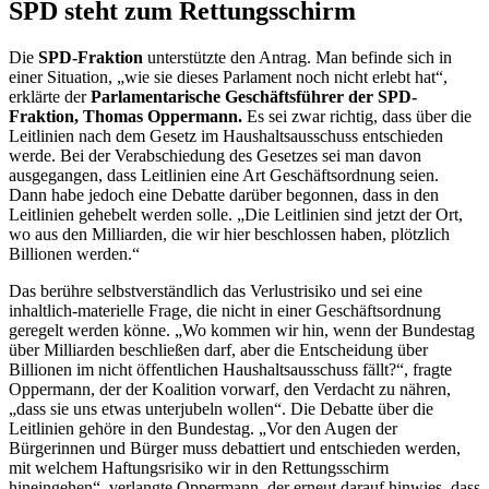
SPD steht zum Rettungsschirm
Die
SPD-Fraktion
unterstützte den Antrag. Man befinde sich in
einer Situation, „wie sie dieses Parlament noch nicht erlebt hat“,
erklärte der
Parlamentarische Geschäftsführer der SPD-
Fraktion, Thomas Oppermann.
Es sei zwar richtig, dass über die
Leitlinien nach dem Gesetz im Haushaltsausschuss entschieden
werde. Bei der Verabschiedung des Gesetzes sei man davon
ausgegangen, dass Leitlinien eine Art Geschäftsordnung seien.
Dann habe jedoch eine Debatte darüber begonnen, dass in den
Leitlinien gehebelt werden solle. „Die Leitlinien sind jetzt der Ort,
wo aus den Milliarden, die wir hier beschlossen haben, plötzlich
Billionen werden.“
Das berühre selbstverständlich das Verlustrisiko und sei eine
inhaltlich-materielle Frage, die nicht in einer Geschäftsordnung
geregelt werden könne. „Wo kommen wir hin, wenn der Bundestag
über Milliarden beschließen darf, aber die Entscheidung über
Billionen im nicht öffentlichen Haushaltsausschuss fällt?“, fragte
Oppermann, der der Koalition vorwarf, den Verdacht zu nähren,
„dass sie uns etwas unterjubeln wollen“. Die Debatte über die
Leitlinien gehöre in den Bundestag. „Vor den Augen der
Bürgerinnen und Bürger muss debattiert und entschieden werden,
mit welchem Haftungsrisiko wir in den Rettungsschirm
hineingehen“, verlangte Oppermann, der erneut darauf hinwies, dass