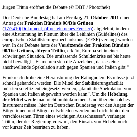
Jürgen Trittin eröffnet die Debatte (© DBT / Photothek)
Der Deutsche Bundestag hat am
Freitag, 21. Oktober 2011
einen
Antrag der
Fraktion Bündnis 90/Die Grünen
(
17/7410
(Dokument, öffnet ein neues Fenster)
) abgelehnt, in dem
eine Abstimmung im Plenum über die Leitlinien (
Guidelines
) des
europäischen Stabilisierungsmechanismus (EFSF) verlangt worden
war. In der Debatte hatte der
Vorsitzende der Fraktion Bündnis
90/Die Grünen, Jürgen Trittin
, erklärt, Europa sei in einer
schwierigen Situation. Die umfassende Schuldenkrise sei bis heute
nicht bewältigt. „Es mehren sich die Anzeichen, dass es eine
anschwellende Spekulation auch gegen Spanien und Italien gibt.“
Frankreich drohe eine Herabstufung der Ratingnoten. Es müsse jetzt
schnell gehandelt werden. Die Mittel der Stabilisierungsfaziliät
müssten so effizient eingesetzt werden, „damit die Spekulation von
Spanien und Italien abgewehrt werden kann“. Um die
Hebelung
der Mittel
werde man nicht umhinkommen. Und über ein solches
Instrument müsse „hier im Deutschen Bundestag vor den Augen der
Bürgerinnen und Bürger entschieden werden und nicht hinter den
verschlossenen Türen eines wichtigen Ausschussses“, verlangte
Trittin, der der Regierung vorwarf, den Einsatz von Hebeln noch
vor kurzer Zeit bestritten zu haben.