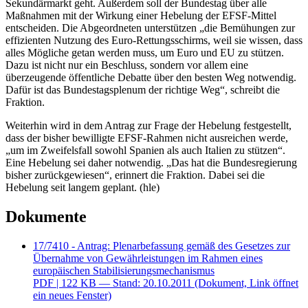
Sekundärmarkt geht. Außerdem soll der Bundestag über alle
Maßnahmen mit der Wirkung einer Hebelung der EFSF-Mittel
entscheiden. Die Abgeordneten unterstützen „die Bemühungen zur
effizienten Nutzung des Euro-Rettungsschirms, weil sie wissen, dass
alles Mögliche getan werden muss, um Euro und EU zu stützen.
Dazu ist nicht nur ein Beschluss, sondern vor allem eine
überzeugende öffentliche Debatte über den besten Weg notwendig.
Dafür ist das Bundestagsplenum der richtige Weg“, schreibt die
Fraktion.
Weiterhin wird in dem Antrag zur Frage der Hebelung festgestellt,
dass der bisher bewilligte EFSF-Rahmen nicht ausreichen werde,
„um im Zweifelsfall sowohl Spanien als auch Italien zu stützen“.
Eine Hebelung sei daher notwendig. „Das hat die Bundesregierung
bisher zurückgewiesen“, erinnert die Fraktion. Dabei sei die
Hebelung seit langem geplant. (hle)
Dokumente
17/7410 - Antrag: Plenarbefassung gemäß des Gesetzes zur
Übernahme von Gewährleistungen im Rahmen eines
europäischen Stabilisierungsmechanismus
PDF
| 122 KB — Stand: 20.10.2011
(Dokument, Link öffnet
ein neues Fenster)