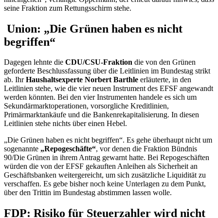
seine Fraktion zum Rettungsschirm stehe.
Union: „Die Grünen haben es nicht
begriffen“
Dagegen lehnte die
CDU/CSU-Fraktion
die von den Grünen
geforderte Beschlussfassung über die Leitlinien im Bundestag strikt
ab. Ihr
Haushaltsexperte Norbert Barthle
erläuterte, in den
Leitlinien stehe, wie die vier neuen Instrument des EFSF angewandt
werden könnten. Bei den vier Instrumenten handele es sich um
Sekundärmarktoperationen, vorsorgliche Kreditlinien,
Primärmarktankäufe und die Bankenrekapitalisierung. In diesen
Leitlinien stehe nichts über einen Hebel.
„Die Grünen haben es nicht begriffen“. Es gehe überhaupt nicht um
sogenannte
„Repogeschäfte“
, vor denen die Fraktion Bündnis
90/Die Grünen in ihrem Antrag gewarnt hatte. Bei Repogeschäften
würden die von der EFSF gekauften Anleihen als Sicherheit an
Geschäftsbanken weitergereicht, um sich zusätzliche Liquidität zu
verschaffen. Es gebe bisher noch keine Unterlagen zu dem Punkt,
über den Trittin im Bundestag abstimmen lassen wolle.
FDP: Risiko für Steuerzahler wird nicht