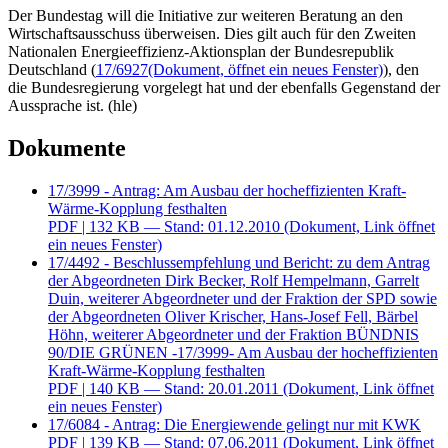
Der Bundestag will die Initiative zur weiteren Beratung an den
Wirtschaftsausschuss überweisen. Dies gilt auch für den Zweiten
Nationalen Energieeffizienz-Aktionsplan der Bundesrepublik
Deutschland (
17/6927
(Dokument, öffnet ein neues Fenster)
), den
die Bundesregierung vorgelegt hat und der ebenfalls Gegenstand der
Aussprache ist. (hle)
Dokumente
17/3999 - Antrag: Am Ausbau der hocheffizienten Kraft-
Wärme-Kopplung festhalten
PDF
| 132 KB — Stand: 01.12.2010
(Dokument, Link öffnet
ein neues Fenster)
17/4492 - Beschlussempfehlung und Bericht: zu dem Antrag
der Abgeordneten Dirk Becker, Rolf Hempelmann, Garrelt
Duin, weiterer Abgeordneter und der Fraktion der SPD sowie
der Abgeordneten Oliver Krischer, Hans-Josef Fell, Bärbel
Höhn, weiterer Abgeordneter und der Fraktion BÜNDNIS
90/DIE GRÜNEN -17/3999- Am Ausbau der hocheffizienten
Kraft-Wärme-Kopplung festhalten
PDF
| 140 KB — Stand: 20.01.2011
(Dokument, Link öffnet
ein neues Fenster)
17/6084 - Antrag: Die Energiewende gelingt nur mit KWK
PDF
| 139 KB — Stand: 07.06.2011
(Dokument, Link öffnet