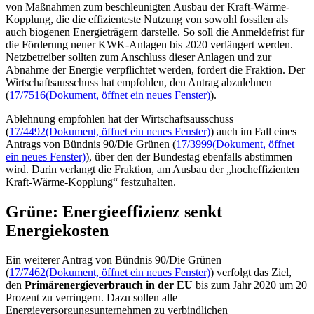
von Maßnahmen zum beschleunigten Ausbau der Kraft-Wärme-
Kopplung, die die effizienteste Nutzung von sowohl fossilen als
auch biogenen Energieträgern darstelle. So soll die Anmeldefrist für
die Förderung neuer KWK-Anlagen bis 2020 verlängert werden.
Netzbetreiber sollten zum Anschluss dieser Anlagen und zur
Abnahme der Energie verpflichtet werden, fordert die Fraktion. Der
Wirtschaftsausschuss hat empfohlen, den Antrag abzulehnen
(
17/7516
(Dokument, öffnet ein neues Fenster)
).
Ablehnung empfohlen hat der Wirtschaftsausschuss
(
17/4492
(Dokument, öffnet ein neues Fenster)
) auch im Fall eines
Antrags von Bündnis 90/Die Grünen (
17/3999
(Dokument, öffnet
ein neues Fenster)
), über den der Bundestag ebenfalls abstimmen
wird. Darin verlangt die Fraktion, am Ausbau der „hocheffizienten
Kraft-Wärme-Kopplung“ festzuhalten.
Grüne: Energieeffizienz senkt
Energiekosten
Ein weiterer Antrag von Bündnis 90/Die Grünen
(
17/7462
(Dokument, öffnet ein neues Fenster)
) verfolgt das Ziel,
den
Primärenergieverbrauch in der EU
bis zum Jahr 2020 um 20
Prozent zu verringern. Dazu sollen alle
Energieversorgungsunternehmen zu verbindlichen