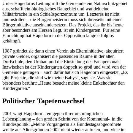
Unter Hagedorns Leitung ruft die Gemeinde ein Naturschutzgebiet
aus, schafft ein ökologisches Baugebiet und wandelt eine
Militärbrache in ein Schießsportzentrum um. Letzteres ist nicht
unumstritten – die Bürgermeisterin muss sich ihrerseits mit einer
Bürgerinitiative auseinandersetzen. Das Projekt, das ihr bis heute
aber besonders am Herzen liegt, ist ein Kindergarten. Für seine
Einrichtung hat Hagedorn in der Opposition lange erfolglos
gekämpft.
1987 gründet sie dann einen Verein als Elterninitiative, akquiriert
private Gelder, organisiert die passenden Räume in der alten
Dorfschule, den Umbau und die Einstellung des Fachpersonals.
Inzwischen ist der Kindergarten doppelt so groß und wird von der
Gemeinde getragen – auch dafür hat sich Hagedorn eingesetzt. „Es
gibt Projekte, die sind wie meine Babys“, sagt sie. Was sie
besonders berührt: „Heute besucht meine kleine Enkeltochter den
Kindergarten.“
Politischer Tapetenwechsel
2001 wagt Hagedorn – entgegen ihrer ursprünglichen
Lebensplanung – den großen Schritt von der Kommunal- in die
Bundespolitik: „Meine Vorgängerin als Bundestagsabgeordnete
wollte aus Altersgründen 2002 nicht wieder antreten, und viele in