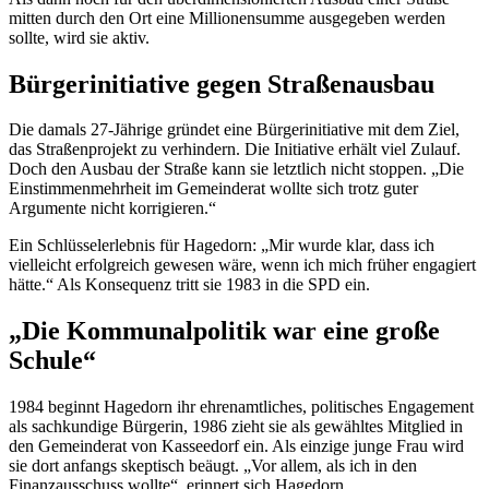
mitten durch den Ort eine Millionensumme ausgegeben werden
sollte, wird sie aktiv.
Bürgerinitiative gegen Straßenausbau
Die damals 27-Jährige gründet eine Bürgerinitiative mit dem Ziel,
das Straßenprojekt zu verhindern. Die Initiative erhält viel Zulauf.
Doch den Ausbau der Straße kann sie letztlich nicht stoppen. „Die
Einstimmenmehrheit im Gemeinderat wollte sich trotz guter
Argumente nicht korrigieren.“
Ein Schlüsselerlebnis für Hagedorn: „Mir wurde klar, dass ich
vielleicht erfolgreich gewesen wäre, wenn ich mich früher
engagi
ert
hätte.“ Als Konsequenz tritt sie 1983 in die SPD ein.
„Die Kommunalpolitik war eine große
Schule“
1984 beginnt Hagedorn ihr ehrenamtliches, politisches Engagement
als sachkundige Bürgerin, 1986 zieht sie als gewähltes Mitglied in
den Gemeinderat von Kasseedorf ein. Als einzige junge Frau wird
sie dort anfangs skeptisch beäugt. „Vor allem, als ich in den
Finanzausschuss wollte“, erinnert sich Hagedorn.