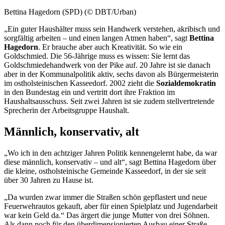
Bettina Hagedorn (SPD) (© DBT/Urban)
„Ein guter Haushälter muss sein Handwerk verstehen, akribisch und
sorgfältig arbeiten – und einen langen Atmen haben“, sagt
Bettina
Hagedorn
. Er brauche aber auch Kreativität. So wie ein
Goldschmied. Die 56-Jährige muss es wissen: Sie lernt das
Goldschmiedehandwerk von der Pike auf. 20 Jahre ist sie danach
aber in der Kommunalpolitik aktiv, sechs davon als Bürgermeisterin
im ostholsteinischen Kasseedorf. 2002 zieht die
Sozialdemokratin
in den Bundestag ein und vertritt dort ihre Fraktion im
Haushaltsausschuss. Seit zwei Jahren ist sie zudem stellvertretende
Sprecherin der Arbeitsgruppe Haushalt.
Männlich, konservativ, alt
„Wo ich in den achtziger Jahren Politik kennengelernt habe, da war
diese männlich, konservativ – und alt“, sagt Bettina Hagedorn über
die kleine, ostholsteinische Gemeinde Kasseedorf, in der sie seit
über 30 Jahren zu Hause ist.
„Da wurden zwar immer die Straßen schön gepflastert und neue
Feuerwehrautos gekauft, aber für einen Spielplatz und Jugendarbeit
war kein Geld da.“ Das ärgert die junge Mutter von drei Söhnen.
Als dann noch für den überdimensionierten Ausbau einer Straße