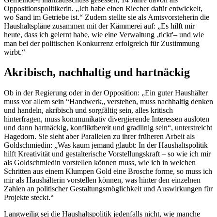
Oppositionspolitikerin. „Ich habe einen Riecher dafür entwickelt,
wo Sand im Getriebe ist.“ Zudem stellte sie als Amtsvorsteherin die
Haushaltspläne zusammen mit der Kämmerei auf: „Es hilft mir
heute, dass ich gelernt habe, wie eine Verwaltung ‚tickt'– und wie
man bei der politischen Konkurrenz erfolgreich für Zustimmung
wirbt.“
Akribisch, nachhaltig und hartnäckig
Ob in der Regierung oder in der Opposition: „Ein guter Haushälter
muss vor allem sein “Handwerk„ verstehen, muss nachhaltig denken
und handeln, akribisch und sorgfältig sein, alles kritisch
hinterfragen, muss kommunikativ divergierende Interessen ausloten
und dann hartnäckig, konfliktbereit und gradlinig sein“, unterstreicht
Hagedorn. Sie sieht aber Parallelen zu ihrer früheren Arbeit als
Goldschmiedin: „Was kaum jemand glaubt: In der Haushaltspolitik
hilft Kreativität und gestalterische Vorstellungskraft – so wie ich mir
als Goldschmiedin vorstellen können muss, wie ich in welchen
Schritten aus einem Klumpen Gold eine Brosche forme, so muss ich
mir als Haushälterin vorstellen können, was hinter den einzelnen
Zahlen an politischer Gestaltungsmöglichkeit und Auswirkungen für
Projekte steckt.“
Langweilig sei die Haushaltspolitik jedenfalls nicht, wie manche