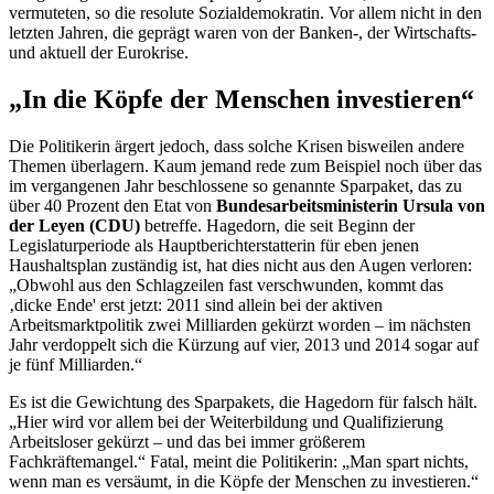
vermuteten, so die resolute Sozialdemokratin. Vor allem nicht in den
letzten Jahren, die geprägt waren von der Banken-, der Wirtschafts-
und aktuell der Eurokrise.
„In die Köpfe der Menschen investieren“
Die Politikerin ärgert jedoch, dass solche Krisen bisweilen andere
Themen überlagern. Kaum jemand rede zum Beispiel noch über das
im vergangenen Jahr beschlossene so genannte Sparpaket, das zu
über 40 Prozent den
Etat
von
Bundesarbeitsministerin Ursula von
der Leyen (CDU)
betreffe. Hagedorn, die seit Beginn der
Legislaturperiode als Hauptberichterstatterin für eben jenen
Haushaltsplan zuständig ist, hat dies nicht aus den Augen verloren:
„Obwohl aus den Schlagzeilen fast verschwunden, kommt das
‚dicke Ende' erst jetzt: 2011 sind allein bei der aktiven
Arbeitsmarktpolitik zwei Milliarden gekürzt worden – im nächsten
Jahr verdoppelt sich die Kürzung auf vier, 2013 und 2014 sogar auf
je fünf Milliarden.“
Es ist die Gewichtung des Sparpakets, die Hagedorn für falsch hält.
„Hier wird vor allem bei der Weiterbildung und Qualifizierung
Arbeitsloser gekürzt – und das bei immer größerem
Fachkräftemangel.“ Fatal, meint die Politikerin: „Man spart nichts,
wenn man es versäumt, in die Köpfe der Menschen zu investieren.“