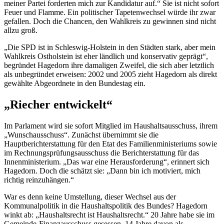
meiner Partei forderten mich zur Kandidatur auf.“ Sie ist nicht sofort
Feuer und Flamme. Ein politischer Tapetenwechsel würde ihr zwar
gefallen. Doch die Chancen, den Wahlkreis zu gewinnen sind nicht
allzu groß.
„Die SPD ist in Schleswig-Holstein in den Städten stark, aber mein
Wahlkreis Ostholstein ist eher ländlich und konservativ geprägt“,
begründet Hagedorn ihre damaligen Zweifel, die sich aber letztlich
als unbegründet erweisen: 2002 und 2005 zieht Hagedorn als direkt
gewählte Abgeordnete in den Bundestag ein.
„Riecher entwickelt“
Im Parlament wird sie sofort Mitglied im Haushaltsausschuss, ihrem
„Wunschausschuss“. Zunächst übernimmt sie die
Hauptberichterstattung für den Etat des Familienministeriums sowie
im Rechnungsprüfungsausschuss die Berichterstattung für das
Innenministerium. „Das war eine Herausforderung“, erinnert sich
Hagedorn. Doch die schätzt sie: „Dann bin ich motiviert, mich
richtig reinzuhängen.“
War es denn keine Umstellung, dieser Wechsel aus der
Kommunalpolitik in die Haushaltspolitik des Bundes? Hagedorn
winkt ab: „Haushaltsrecht ist Haushaltsrecht.“ 20 Jahre habe sie im
Gemeinde-Finanzausschuss gesessen, 14 Jahre davon als