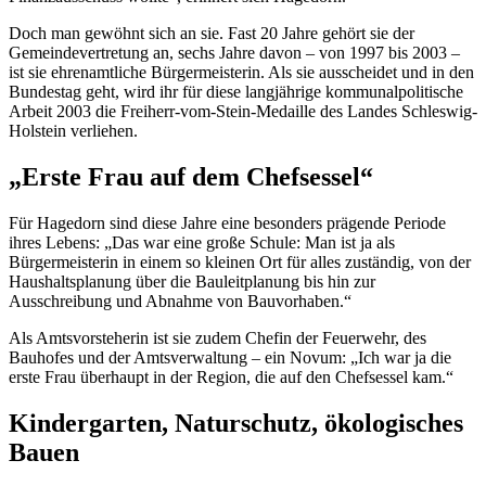
Doch man gewöhnt sich an sie. Fast 20 Jahre gehört sie der
Gemeindevertretung an, sechs Jahre davon – von 1997 bis 2003 –
ist sie ehrenamtliche Bürgermeisterin. Als sie ausscheidet und in den
Bundestag geht, wird ihr für diese langjährige kommunalpolitische
Arbeit 2003 die Freiherr-vom-Stein-Medaille des Landes Schleswig-
Holstein verliehen.
„Erste Frau auf dem
Chef
sessel“
Für Hagedorn sind diese Jahre eine besonders prägende Periode
ihres Lebens: „Das war eine große Schule: Man ist ja als
Bürgermeisterin in einem so kleinen Ort für alles zuständig, von der
Haushaltsplanung über die Bauleitplanung bis hin zur
Ausschreibung und Abnahme von Bauvorhaben.“
Als Amtsvorsteherin ist sie zudem
Chef
in der Feuerwehr, des
Bauhofes und der Amtsverwaltung – ein Novum: „Ich war ja die
erste Frau überhaupt in der Region, die auf den
Chef
sessel kam.“
Kindergarten, Naturschutz, ökologisches
Bauen