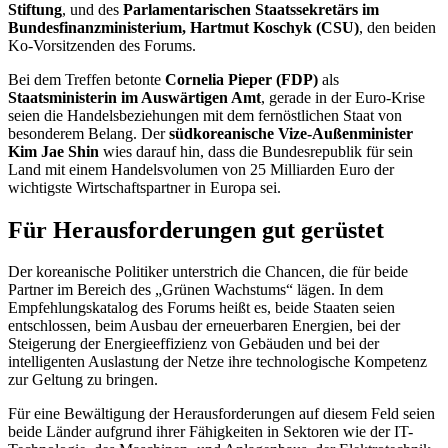
Stiftung
, und des
Parlamentarischen Staatssekretärs im
Bundesfinanzministerium, Hartmut Koschyk (CSU)
, den beiden
Ko-Vorsitzenden des Forums.
Bei dem Treffen betonte
Cornelia Pieper
(FDP)
als
Staatsministerin im Auswärtigen Amt
, gerade in der Euro-Krise
seien die Handelsbeziehungen mit dem fernöstlichen Staat von
besonderem Belang. Der
südkoreanische Vize-Außenminister
Kim Jae Shin
wies darauf hin, dass die Bundesrepublik für sein
Land mit einem Handelsvolumen von 25 Milliarden Euro der
wichtigste Wirtschaftspartner in Europa sei.
Für Herausforderungen gut gerüstet
Der koreanische Politiker unterstrich die
Chance
n, die für beide
Partner im Bereich des „Grünen Wachstums“ lägen. In dem
Empfehlungskatalog des Forums heißt es, beide Staaten seien
entschlossen, beim Ausbau der erneuerbaren Energien, bei der
Steigerung der Energieeffizienz von Gebäuden und bei der
intelligenten Auslastung der Netze ihre technologische Kompetenz
zur Geltung zu bringen.
Für eine Bewältigung der Herausforderungen auf diesem Feld seien
beide Länder aufgrund ihrer Fähigkeiten in Sektoren wie der IT-