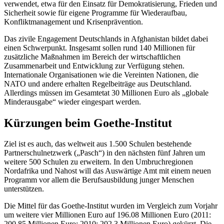
verwendet, etwa für den Einsatz für Demokratisierung, Frieden und
Sicherheit sowie für eigene Programme für Wiederaufbau,
Konfliktmanagement und Krisenprävention.
Das zivile Engagement Deutschlands in Afghanistan bildet dabei
einen Schwerpunkt. Insgesamt sollen rund 140 Millionen für
zusätzliche Maßnahmen im Bereich der wirtschaftlichen
Zusammenarbeit und Entwicklung zur Verfügung stehen.
Internationale Organisationen wie die Vereinten Nationen, die
NATO und andere erhalten Regelbeiträge aus Deutschland.
Allerdings müssen im Gesamt
etat
30 Millionen Euro als „globale
Minderausgabe“ wieder eingespart werden.
Kürzungen beim Goethe-Institut
Ziel ist es auch, das weltweit aus 1.500 Schulen bestehende
Partnerschulnetzwerk („Pasch“) in den nächsten fünf Jahren um
weitere 500 Schulen zu erweitern. In den Umbruchregionen
Nordafrika und Nahost will das Auswärtige Amt mit einem neuen
Programm vor allem die Berufsausbildung junger Menschen
unterstützen.
Die Mittel für das Goethe-Institut wurden im Vergleich zum Vorjahr
um weitere vier Millionen Euro auf 196.08 Millionen Euro (2011:
200,85 Millionen Euro; 2010: 202,3 Millionen Euro) gekürzt. Die