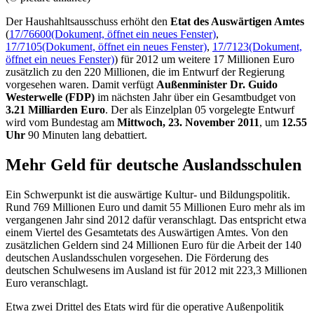
Der Haushahltsausschuss erhöht den
Etat
des Auswärtigen Amtes
(
17/76600
(Dokument, öffnet ein neues Fenster)
,
17/7105
(Dokument, öffnet ein neues Fenster)
,
17/7123
(Dokument,
öffnet ein neues Fenster)
) für 2012 um weitere 17 Millionen Euro
zusätzlich zu den 220 Millionen, die im Entwurf der Regierung
vorgesehen waren. Damit verfügt
Außenminister Dr. Guido
Westerwelle (FDP)
im nächsten Jahr über ein Gesamtbudget von
3.21 Milliarden Euro
. Der als Einzelplan 05 vorgelegte Entwurf
wird vom Bundestag am
Mittwoch, 23. November 2011
, um
12.55
Uhr
90 Minuten lang debattiert.
Mehr Geld für deutsche Auslandsschulen
Ein Schwerpunkt ist die auswärtige Kultur- und Bildungspolitik.
Rund 769 Millionen Euro und damit 55 Millionen Euro mehr als im
vergangenen Jahr sind 2012 dafür veranschlagt. Das entspricht etwa
einem Viertel des Gesamtetats des Auswärtigen Amtes. Von den
zusätzlichen Geldern sind 24 Millionen Euro für die Arbeit der 140
deutschen Auslandsschulen vorgesehen. Die Förderung des
deutschen Schulwesens im Ausland ist für 2012 mit 223,3 Millionen
Euro veranschlagt.
Etwa zwei Drittel des
Etats
wird für die operative Außenpolitik