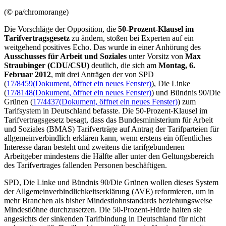
(© pa/chromorange)
Die Vorschläge der Opposition, die
50-Prozent-Klausel im
Tarifvertragsgesetz
zu ändern, stoßen bei Experten auf ein
weitgehend positives Echo. Das wurde in einer Anhörung des
Ausschusses für Arbeit und Soziales
unter Vorsitz von
Max
Straubinger (CDU/CSU)
deutlich, die sich am
Montag, 6.
Februar 2012
, mit drei Anträgen der von SPD
(
17/8459
(Dokument, öffnet ein neues Fenster)
), Die Linke
(
17/8148
(Dokument, öffnet ein neues Fenster)
) und Bündnis 90/Die
Grünen (
17/4437
(Dokument, öffnet ein neues Fenster)
) zum
Tarifsystem in Deutschland befasste. Die 50-Prozent-Klausel im
Tarifvertragsgesetz besagt, dass das Bundesministerium für Arbeit
und Soziales (BMAS) Tarifverträge auf Antrag der Tarifparteien für
allgemeinverbindlich erklären kann, wenn erstens ein öffentliches
Interesse daran besteht und zweitens die tarifgebundenen
Arbeitgeber mindestens die Hälfte aller unter den Geltungsbereich
des Tarifvertrages fallenden Personen beschäftigen.
SPD, Die Linke und Bündnis 90/Die Grünen wollen dieses System
der Allgemeinverbindlichkeitserklärung (AVE) reformieren, um in
mehr Branchen als bisher Mindestlohnstandards beziehungsweise
Mindestlöhne durchzusetzen. Die 50-Prozent-Hürde halten sie
angesichts der sinkenden Tarifbindung in Deutschland für nicht