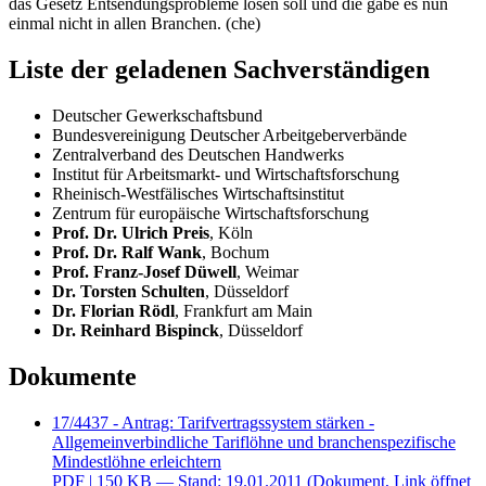
das Gesetz Entsendungsprobleme lösen soll und die gäbe es nun
einmal nicht in allen Branchen. (che)
Liste der geladenen Sachverständigen
Deutscher Gewerkschaftsbund
Bundesvereinigung Deutscher Arbeitgeberverbände
Zentralverband des Deutschen Handwerks
Institut für Arbeitsmarkt- und Wirtschaftsforschung
Rheinisch-Westfälisches Wirtschaftsinstitut
Zentrum für europäische Wirtschaftsforschung
Prof. Dr. Ulrich Preis
, Köln
Prof. Dr. Ralf Wank
, Bochum
Prof. Franz-Josef Düwell
, Weimar
Dr. Torsten Schulten
, Düsseldorf
Dr. Florian Rödl
, Frankfurt am Main
Dr. Reinhard Bispinck
, Düsseldorf
Dokumente
17/4437 - Antrag: Tarifvertragssystem stärken -
Allgemeinverbindliche Tariflöhne und branchenspezifische
Mindestlöhne erleichtern
PDF
| 150 KB — Stand: 19.01.2011
(Dokument, Link öffnet