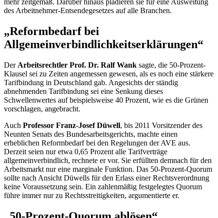
mehr zeitgemäß. Darüber hinaus plädieren sie für eine Ausweitung
des Arbeitnehmer-Entsendegesetzes auf alle Branchen.
„Reformbedarf bei
Allgemeinverbindlichkeitserklärungen“
Der
Arbeitsrechtler Prof. Dr. Ralf Wank
sagte, die 50-Prozent-
Klausel sei zu Zeiten angemessen gewesen, als es noch eine stärkere
Tarifbindung in Deutschland gab. Angesichts der ständig
abnehmenden Tarifbindung sei eine Senkung dieses
Schwellenwertes auf beispielsweise 40 Prozent, wie es die Grünen
vorschlagen, angebracht.
Auch
Professor Franz-Josef Düwell
, bis 2011 Vorsitzender des
Neunten Senats des Bundesarbeitsgerichts, machte einen
erheblichen Reformbedarf bei den Regelungen der AVE aus.
Derzeit seien nur etwa 0,65 Prozent alle Tarifverträge
allgemeinverbindlich, rechnete er vor. Sie erfüllten demnach für den
Arbeitsmarkt nur eine marginale Funktion. Das 50-Prozent-Quorum
sollte nach Ansicht Düwells für den Erlass einer Rechtsverordnung
keine Voraussetzung sein. Ein zahlenmäßig festgelegtes Quorum
führe immer nur zu Rechtsstreitigkeiten, argumentierte er.
„50-Prozent-Quorum ablösen“