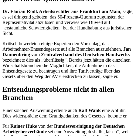
Dr. Florian Rödl, Arbeitsrechtler aus Frankfurt am Main
, sagte,
es sei dringend geboten, das 50-Prozent-Quorum zugunsten der
Repräsentativität abzulösen und verwies wie Düwell auf
„erstaunliche Schwierigkeiten“ bei der Handhabung aus juristischer
Sicht.
Kritisch bewerteten einige Experten den Vorschlag, das
Arbeitnehmer-Entsendegesetz auf alle
Branche
n auszudehnen.
Jan
Dannenbring
vom
Zentralverband des Deutschen Handwerks
bezeichnete dies als „überflüssig“. Bereits jetzt hätten die einzelnen
Wirtschafts
branche
n die Möglichkeit, die Aufnahme in das
Entsendegesetz zu beantragen und ihre Tarifverträge über das
Gesetz über den Weg der AVE erstrecken zu lassen, sagte er.
Entsendungsprobleme nicht in allen
Branche
n
Einer solchen Ausweitung erteilte auch
Ralf Wank
eine Abfuhr.
Dies widerspräche dem Grundgedanken des Gesetzes, betonte er.
Für
Rainer Huke
von der
Bundesvereinigung der Deutschen
Arbeitgeberverbände
sei eine Ausweitung deshalb „falsch“, weil