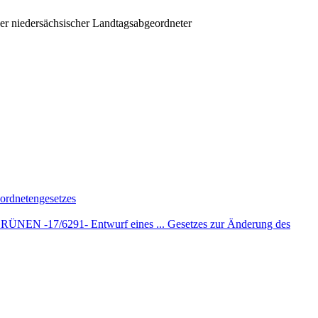
iger niedersächsischer Landtagsabgeordneter
eordnetengesetzes
ÜNEN -17/6291- Entwurf eines ... Gesetzes zur Änderung des