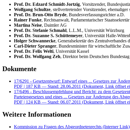
Prof. Dr. Edzard Schmidt-Jortzig
, Vorsitzender, Bundesjusti
Wolfgang Schultze
, stellvertretender Vorsitzender, ehemalig
Prof. Dr. Brun-Otto Bryde
, Bundesverfassungsrichter a.D.
Rainer Funke
, Rechtsanwalt, Parlamentarischer Staatssekretä
Martina Neise
, Daimler AG
Prof. Dr. Stefanie Schmahl
, L.L.M., Universität Würzburg
Prof. Dr. Suzanne S. Schüttemeyer
, Universität Halle-Witten
Holger Schwannecke
, Generalsekretär des Zentralverbandes
Carl-Dieter Spranger
, Bundesminister für wirtschaftliche Z
Prof. Dr. Felix Welti
, Universität Kassel
Prof. Dr. Wolfgang Zeh
, Direktor beim Deutschen Bundestag
Dokumente
17/6291 - Gesetzentwurf: Entwurf eines ... Gesetzes zur Änder
PDF
| 187 KB — Stand: 28.06.2011
(Dokument, Link öffnet ei
17/6496 - Beschlussempfehlung und Bericht: zu dem Gesetz
Parteiengesetzes und eines ... Gesetzes zur Änderung des Abg
PDF
| 124 KB — Stand: 06.07.2011
(Dokument, Link öffnet ei
Weitere Informationen
Kommission zu Fragen des Abgeordnetenrechts
(Interner Link)