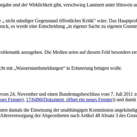
rgabe und der Wirklichkeit gibt, verschwieg Lammert unter Hinweis auf
 „ nicht ständiger Gegenstand öffentlicher Kritik“ wäre. Das Hauptpr
ruck, es werde eine Entscheidung „in eigener Sache zu eigenen Gunste
Problematik anzugehen. Die Medien seien auf diesem Feld besonders emp
icht mit „Wasserstandsmeldungen“ in Erinnerung bringen wolle.
s vom 24. November und einen Bundestagsbeschluss vom 7. Juli 2011 z
ues Fenster)
,
17/6496
(Dokument, öffnet ein neues Fenster)
) und damit
en damals die Einsetzung der unabhängigen Kommission angekündigt, 
Altersversorgung der Abgeordneten nach Artikel 48 Absatz 3 des Grund