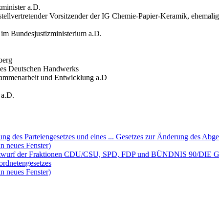
zminister a.D.
er stellvertretender Vorsitzender der IG Chemie-Papier-Keramik, ehemal
r im Bundesjustizministerium a.D.
berg
 des Deutschen Handwerks
usammenarbeit und Entwicklung a.D
 a.D.
ung des Parteiengesetzes und eines ... Gesetzes zur Änderung des Abg
n neues Fenster)
entwurf der Fraktionen CDU/CSU, SPD, FDP und BÜNDNIS 90/DIE GR
eordnetengesetzes
n neues Fenster)