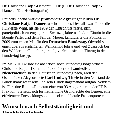
Dr. Christiane Ratjen-Damerau, FDP (© Dr. Christiane Ratjen-
Damerau/Die Hoffotografen)
Freiheitsliebend war die
promovierte Agraringenieurin Dr.
Christiane Ratjen-Damerau
schon immer. Deshalb war für sie die
FDP erste Wahl, als sie 1989 den Entschluss fasste, sich
parteipolitisch zu engagieren. Zwanzig Jahre nach dem Eintritt in die
liberale Partei und dem Fall der Mauer, kandidierte die Politikerin
2009 zum ersten Mal für den
Deutschen Bundestag.
Obwohl sie
einen überaus engagierten Wahlkampf führte und viel Zuspruch bei
den Wählern in Oldenburg erhielt, verfehlte sie den Einzug in den
Bundestag knapp.
Im Mai 2010 wurde sie aber doch noch Bundestagsabgeordnete.
Christiane Ratjen-Damerau rückte über die
Landesliste
Niedersachsen
in den Deutschen Bundestag nach, weil der
Osnabrücker Abgeordnete
Carl-Ludwig Thiele
in den Vorstand der
Bundesbank wechselte und sein Bundestagsmandat aufgab. Seitdem
ist Christine Ratjen-Damerau eine von 93 Abgeordneten der FDP-
Fraktion. Sie setzt sich für freiheitliche Grundrechte der Bürger, eine
effizientere Entwicklungspolitik und eine liberale Frauenquote ein.
Wunsch nach Selbstständigkeit und