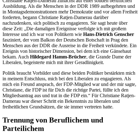
Christiane Ratjen-Damerau zunächst auf einer soliden beruflichen
Ausbildung. Als die Menschen in der DDR 1989 aufbegehrten und
in Montagsdemonstrationen mehr Demokratie und vor allem Freiheit
forderten, begann Christiane Ratjen-Damerau darüber
nachzudenken, sich politisch zu engagieren. Sie sagt heute über
diese Zeit: „Die damaligen Ereignisse verfolgte ich mit großem
Interesse und ich war von Politikern wie
Hans-Dietrich Genscher
fasziniert, der vom Balkon der Deutschen Botschaft in Prag den
Menschen aus der DDR die Ausreise in die Freiheit verkündete. Ein
Ereignis von historischer Dimension, bei dem ich eine Gänsehaut
bekam. Auch
Hildegard Hamm-Brücher
, die Grande Dame der
Liberalen, begeisterte mich mit ihrer Geradlinigkeit.
Politik braucht Vorbilder und diese beiden Politiker bestärkten mich
in meinem Entschluss, mich bei den Liberalen zu engagieren. Als
mich ein Freund ansprach, der FDP-Mitglied war und der mir sagte,
Christiane, die FDP ist für Dich die richtige Partei, füllte ich den
Mitgliedsantrag aus und trat in die FDP ein.“ Für Christiane Ratjen-
Damerau war dieser Schritt ein Bekenntnis zu liberalen und
freiheitlichen Grundsätzen, die sie immer vertreten hatte.
Trennung von Beruflichem und
Parteilichem