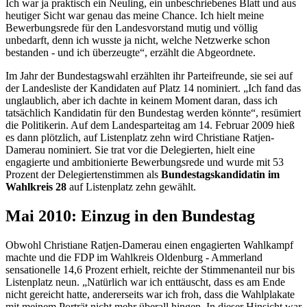
Ich war ja praktisch ein Neuling, ein unbeschriebenes Blatt und aus
heutiger Sicht war genau das meine Chance. Ich hielt meine
Bewerbungsrede für den Landesvorstand mutig und völlig
unbedarft, denn ich wusste ja nicht, welche Netzwerke schon
bestanden - und ich überzeugte“, erzählt die Abgeordnete.
Im Jahr der Bundestagswahl erzählten ihr Parteifreunde, sie sei auf
der Landesliste der Kandidaten auf Platz 14 nominiert. „Ich fand das
unglaublich, aber ich dachte in keinem Moment daran, dass ich
tatsächlich Kandidatin für den Bundestag werden könnte“, resümiert
die Politikerin. Auf dem Landesparteitag am 14. Februar 2009 hieß
es dann plötzlich, auf Listenplatz zehn wird Christiane Ratjen-
Damerau nominiert. Sie trat vor die Delegierten, hielt eine
engagierte und ambitionierte Bewerbungsrede und wurde mit 53
Prozent der Delegiertenstimmen als
Bundestagskandidatin im
Wahlkreis 28
auf Listenplatz zehn gewählt.
Mai 2010: Einzug in den Bundestag
Obwohl Christiane Ratjen-Damerau einen engagierten Wahlkampf
machte und die FDP im Wahlkreis Oldenburg - Ammerland
sensationelle 14,6 Prozent erhielt, reichte der Stimmenanteil nur bis
Listenplatz neun. „Natürlich war ich enttäuscht, dass es am Ende
nicht gereicht hatte, andererseits war ich froh, dass die Wahlplakate
mit meinem Porträt nicht mehr überall hingen. In dieser Hinsicht war