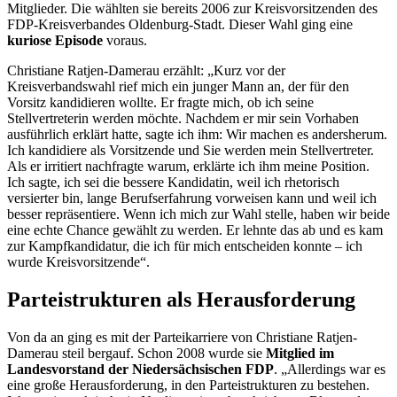
Mitglieder. Die wählten sie bereits 2006 zur Kreisvorsitzenden des
FDP-Kreisverbandes Oldenburg-Stadt. Dieser Wahl ging eine
kuriose Episode
voraus.
Christiane Ratjen-Damerau erzählt: „Kurz vor der
Kreisverbandswahl rief mich ein junger Mann an, der für den
Vorsitz kandidieren wollte. Er fragte mich, ob ich seine
Stellvertreterin werden möchte. Nachdem er mir sein Vorhaben
ausführlich erklärt hatte, sagte ich ihm: Wir machen es andersherum.
Ich kandidiere als Vorsitzende und Sie werden mein Stellvertreter.
Als er irritiert nachfragte warum, erklärte ich ihm meine Position.
Ich sagte, ich sei die bessere Kandidatin, weil ich rhetorisch
versierter bin, lange Berufserfahrung vorweisen kann und weil ich
besser repräsentiere. Wenn ich mich zur Wahl stelle, haben wir beide
eine echte Chance gewählt zu werden. Er lehnte das ab und es kam
zur Kampfkandidatur, die ich für mich entscheiden konnte – ich
wurde Kreisvorsitzende“.
Parteistrukturen als Herausforderung
Von da an ging es mit der Parteikarriere von Christiane Ratjen-
Damerau steil bergauf. Schon 2008 wurde sie
Mitglied im
Landesvorstand der Niedersächsischen FDP
. „Allerdings war es
eine große Herausforderung, in den Parteistrukturen zu bestehen.