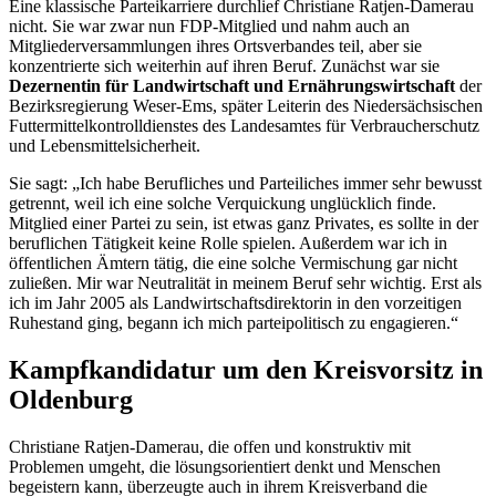
Eine klassische Parteikarriere durchlief Christiane Ratjen-Damerau
nicht. Sie war zwar nun FDP-Mitglied und nahm auch an
Mitgliederversammlungen ihres Ortsverbandes teil, aber sie
konzentrierte sich weiterhin auf ihren Beruf. Zunächst war sie
Dezernentin für Landwirtschaft und Ernährungswirtschaft
der
Bezirksregierung Weser-Ems, später Leiterin des Niedersächsischen
Futtermittelkontrolldienstes des Landesamtes für Verbraucherschutz
und Lebensmittelsicherheit.
Sie sagt: „Ich habe Berufliches und Parteiliches immer sehr bewusst
getrennt, weil ich eine solche Verquickung unglücklich finde.
Mitglied einer Partei zu sein, ist etwas ganz Privates, es sollte in der
beruflichen Tätigkeit keine Rolle spielen. Außerdem war ich in
öffentlichen Ämtern tätig, die eine solche Vermischung gar nicht
zuließen. Mir war Neutralität in meinem Beruf sehr wichtig. Erst als
ich im Jahr 2005 als Landwirtschaftsdirektorin in den vorzeitigen
Ruhestand ging, begann ich mich parteipolitisch zu engagieren.“
Kampfkandidatur um den Kreisvorsitz in
Oldenburg
Christiane Ratjen-Damerau, die offen und konstruktiv mit
Problemen umgeht, die lösungsorientiert denkt und Menschen
begeistern kann, überzeugte auch in ihrem Kreisverband die