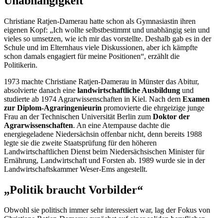
Unabhängigkeit
Christiane Ratjen-Damerau hatte schon als Gymnasiastin ihren
eigenen Kopf: „Ich wollte selbstbestimmt und unabhängig sein und
vieles so umsetzen, wie ich mir das vorstellte. Deshalb gab es in der
Schule und im Elternhaus viele Diskussionen, aber ich kämpfte
schon damals engagiert für meine Positionen“, erzählt die
Politikerin.
1973 machte Christiane Ratjen-Damerau in Münster das Abitur,
absolvierte danach eine
landwirtschaftliche Ausbildung
und
studierte ab 1974 Agrarwissenschaften in Kiel. Nach dem
Examen
zur Diplom-Agraringenieurin
promovierte die ehrgeizige junge
Frau an der Technischen Universität Berlin zum
Doktor der
Agrarwissenschaften
. An eine Atempause dachte die
energiegeladene Niedersächsin offenbar nicht, denn bereits 1988
legte sie die zweite Staatsprüfung für den höheren
Landwirtschaftlichen Dienst beim Niedersächsischen Minister für
Ernährung, Landwirtschaft und Forsten ab. 1989 wurde sie in der
Landwirtschaftskammer Weser-Ems angestellt.
„Politik braucht Vorbilder“
Obwohl sie politisch immer sehr interessiert war, lag der Fokus von