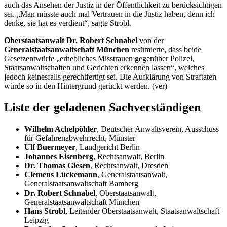
auch das Ansehen der Justiz in der Öffentlichkeit zu berücksichtigen
sei. „Man müsste auch mal Vertrauen in die Justiz haben, denn ich
denke, sie hat es verdient“, sagte Strobl.
Oberstaatsanwalt Dr. Robert Schnabel
von der
Generalstaatsanwaltschaft München
resümierte, dass beide
Gesetzentwürfe „erhebliches Misstrauen gegenüber Polizei,
Staatsanwaltschaften und Gerichten erkennen lassen“, welches
jedoch keinesfalls gerechtfertigt sei. Die Aufklärung von Straftaten
würde so in den Hintergrund gerückt werden. (ver)
Liste der geladenen Sachverständigen
Wilhelm Achelpöhler
, Deutscher Anwaltsverein, Ausschuss
für Gefahrenabwehrrecht, Münster
Ulf Buermeyer
, Landgericht Berlin
Johannes Eisenberg
, Rechtsanwalt, Berlin
Dr. Thomas Giesen
, Rechtsanwalt, Dresden
Clemens Lückemann
, Generalstaatsanwalt,
Generalstaatsanwaltschaft Bamberg
Dr. Robert Schnabel
, Oberstaatsanwalt,
Generalstaatsanwaltschaft München
Hans Strobl
, Leitender Oberstaatsanwalt, Staatsanwaltschaft
Leipzig