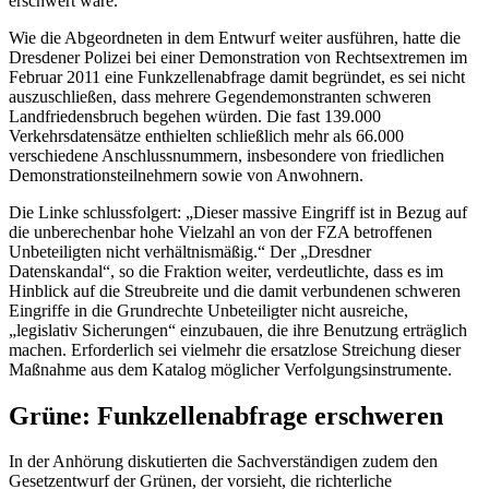
erschwert wäre.
Wie die Abgeordneten in dem Entwurf weiter ausführen, hatte die
Dresdener Polizei bei einer Demonstration von Rechtsextremen im
Februar 2011 eine Funkzellenabfrage damit begründet, es sei nicht
auszuschließen, dass mehrere Gegendemonstranten schweren
Landfriedensbruch begehen würden. Die fast 139.000
Verkehrsdatensätze enthielten schließlich mehr als 66.000
verschiedene Anschlussnummern, insbesondere von friedlichen
Demonstrationsteilnehmern sowie von Anwohnern.
Die Linke schlussfolgert: „Dieser massive Eingriff ist in Bezug auf
die unberechenbar hohe Vielzahl an von der FZA betroffenen
Unbeteiligten nicht verhältnismäßig.“ Der „Dresdner
Datenskandal“, so die Fraktion weiter, verdeutlichte, dass es im
Hinblick auf die Streubreite und die damit verbundenen schweren
Eingriffe in die Grundrechte Unbeteiligter nicht ausreiche,
„legislativ Sicherungen“ einzubauen, die ihre Benutzung erträglich
machen. Erforderlich sei vielmehr die ersatzlose Streichung dieser
Maßnahme aus dem Katalog möglicher Verfolgungsinstrumente.
Grüne: Funkzellenabfrage erschweren
In der Anhörung diskutierten die Sachverständigen zudem den
Gesetzentwurf der Grünen, der vorsieht, die richterliche