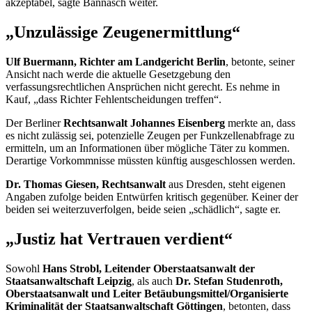
akzeptabel, sagte Bannasch weiter.
„Unzulässige Zeugenermittlung“
Ulf Buermann, Richter am Landgericht Berlin
, betonte, seiner
Ansicht nach werde die aktuelle Gesetzgebung den
verfassungsrechtlichen Ansprüchen nicht gerecht. Es nehme in
Kauf, „dass Richter Fehlentscheidungen treffen“.
Der Berliner
Rechtsanwalt Johannes Eisenberg
merkte an, dass
es nicht zulässig sei, potenzielle Zeugen per Funkzellenabfrage zu
ermitteln, um an Informationen über mögliche Täter zu kommen.
Derartige Vorkommnisse müssten künftig ausgeschlossen werden.
Dr. Thomas Giesen, Rechtsanwalt
aus Dresden, steht eigenen
Angaben zufolge beiden Entwürfen kritisch gegenüber. Keiner der
beiden sei weiterzuverfolgen, beide seien „schädlich“, sagte er.
„Justiz hat Vertrauen verdient“
Sowohl
Hans Strobl, Leitender Oberstaatsanwalt der
Staatsanwaltschaft Leipzig
, als auch
Dr. Stefan Studenroth,
Oberstaatsanwalt und Leiter Betäubungsmittel/Organisierte
Kriminalität der Staatsanwaltschaft Göttingen
, betonten, dass