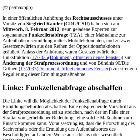
(© pa/maxppp)
In einer öffentlichen Anhörung des
Rechtsausschusses
unter
Vorsitz von
Siegfried Kauder (CDU/CSU)
haben sich am
Mittwoch, 8. Februar 2012
, neun geladene Experten zur
sogenannten
Funkzellenabfrage
(FZA), einer Maßnahme zur
Aufenthaltsortsermittlung mittels Mobiltelefondaten, und zu zwei
Gesetzentwürfen aus den Reihen der Oppositionsfraktionen
geäußert. Anlass der Anhörung waren Gesetzentwürfe der
Linksfraktion (
17/7335
(Dokument, öffnet ein neues Fenster)
) zur
Änderung der Strafprozessordnung
und von Bündnis 90/Die
Grünen (
17/7033
(Dokument, öffnet ein neues Fenster)
) zur strengen
Regulierung dieser Ermittlungsmaßnahme.
Linke: Funkzellenabfrage abschaffen
Die Linke will die Möglichkeit der Funkzellenabfrage durch
Ermittlungsbehörden abschaffen. Eine entsprechende Vorschrift aus
der Strafprozessordnung sei zu streichen, nach der im Falle einer
Straftat von „erheblicher Bedeutung“ eine solche Maßnahme zum
Einsatz kommen kann. Voraussetzung ist, dass die Erforschung des
Sachverhalts oder die Ermittlung des Aufenthaltsortes des
Beschuldigten auf andere Weise aussichtslos oder wesentlich