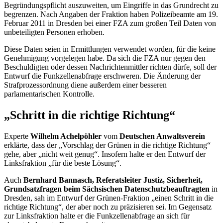
Begründungspflicht auszuweiten, um Eingriffe in das Grundrecht zu
begrenzen. Nach Angaben der Fraktion haben Polizeibeamte am 19.
Februar 2011 in Dresden bei einer FZA zum großen Teil Daten von
unbeteiligten Personen erhoben.
Diese Daten seien in Ermittlungen verwendet worden, für die keine
Genehmigung vorgelegen habe. Da sich die FZA nur gegen den
Beschuldigten oder dessen Nachrichtenmittler richten dürfe, soll der
Entwurf die Funkzellenabfrage erschweren. Die Änderung der
Strafprozessordnung diene außerdem einer besseren
parlamentarischen Kontrolle.
„Schritt in die richtige Richtung“
Experte
Wilhelm Achelpöhler
vom
Deutschen Anwaltsverein
erklärte, dass der „Vorschlag der Grünen in die richtige Richtung“
gehe, aber „nicht weit genug“. Insofern halte er den Entwurf der
Linksfraktion „für die beste Lösung“.
Auch
Bernhard Bannasch, Referatsleiter Justiz, Sicherheit,
Grundsatzfragen beim Sächsischen Datenschutzbeauftragten
in
Dresden, sah im Entwurf der Grünen-Fraktion „einen Schritt in die
richtige Richtung“, der aber noch zu präzisieren sei. Im Gegensatz
zur Linksfraktion halte er die Funkzellenabfrage an sich für