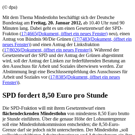
(© dpa)
Mit dem Thema Mindestlohn beschäftigt sich der Deutsche
Bundestag am
Freitag, 20. Januar 2012,
ab 10.40 Uhr rund 90
Minuten lang. Dabei geht es um einen Gesetzentwurf der SPD-
Fraktion (
17/4665
(Dokument, öffnet ein neues Fenster)
neu), einen
Antrag von Bündnis 90/Die Grünen (
17/7483
(Dokument, öffnet ein
neues Fenster)
) und einen Antrag der Linksfraktion
(
17/8026
(Dokument, öffnet ein neues Fenster)
). Während der
Gesetzentwurf der SPD und der Antrag der Grünen abgestimmt
wird, soll der Antrag der Linken zur federführenden Beratung an
den Ausschuss für Arbeit und Soziales überwiesen werden. Zur
Abstimmung liegt eine Beschlussempfehlung des Ausschusses für
Arbeit und Soziales vor (
17/8385
(Dokument, öffnet ein neues
Fenster)
).
SPD fordert 8,50 Euro pro Stunde
Die SPD-Fraktion will mit ihrem Gesetzentwurf einen
flächendeckenden Mindestlohn
von mindestens 8,50 Euro brutto
je Stunde einführen. Über die genaue Höhe der Lohnuntergrenze
soll eine Mindestlohnkommission entscheiden; die 8,50-Euro-
Grenze darf sie jedoch nicht unterschreiten. Der Mindestlohn „soll