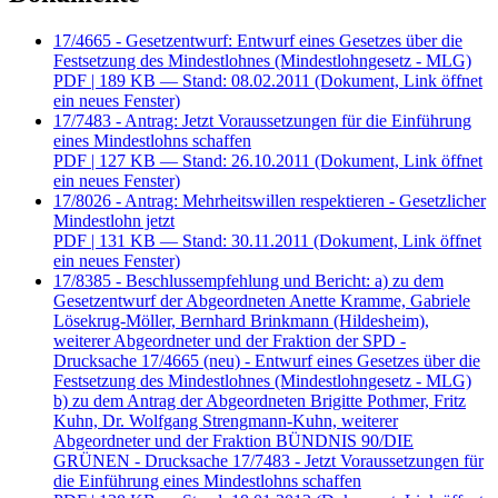
17/4665 - Gesetzentwurf: Entwurf eines Gesetzes über die
Festsetzung des Mindestlohnes (Mindestlohngesetz - MLG)
PDF
| 189 KB — Stand: 08.02.2011
(Dokument, Link öffnet
ein neues Fenster)
17/7483 - Antrag: Jetzt Voraussetzungen für die Einführung
eines Mindestlohns schaffen
PDF
| 127 KB — Stand: 26.10.2011
(Dokument, Link öffnet
ein neues Fenster)
17/8026 - Antrag: Mehrheitswillen respektieren - Gesetzlicher
Mindestlohn jetzt
PDF
| 131 KB — Stand: 30.11.2011
(Dokument, Link öffnet
ein neues Fenster)
17/8385 - Beschlussempfehlung und Bericht: a) zu dem
Gesetzentwurf der Abgeordneten Anette Kramme, Gabriele
Lösekrug-Möller, Bernhard Brinkmann (Hildesheim),
weiterer Abgeordneter und der Fraktion der SPD -
Drucksache 17/4665 (neu) - Entwurf eines Gesetzes über die
Festsetzung des Mindestlohnes (Mindestlohngesetz - MLG)
b) zu dem Antrag der Abgeordneten Brigitte Pothmer, Fritz
Kuhn, Dr. Wolfgang Strengmann-Kuhn, weiterer
Abgeordneter und der Fraktion BÜNDNIS 90/DIE
GRÜNEN - Drucksache 17/7483 - Jetzt Voraussetzungen für
die Einführung eines Mindestlohns schaffen