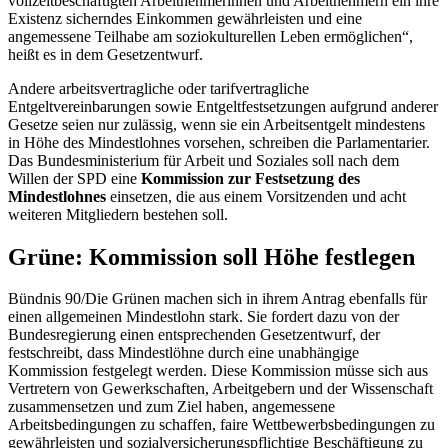
vollzeitbeschäftigten Arbeitnehmerinnen und Arbeitnehmern ein ihre
Existenz sicherndes Einkommen gewährleisten und eine
angemessene Teilhabe am soziokulturellen Leben ermöglichen“,
heißt es in dem Gesetzentwurf.
Andere arbeitsvertragliche oder tarifvertragliche
Entgeltvereinbarungen sowie Entgeltfestsetzungen aufgrund anderer
Gesetze seien nur zulässig, wenn sie ein Arbeitsentgelt mindestens
in Höhe des Mindestlohnes vorsehen, schreiben die Parlamentarier.
Das Bundesministerium für Arbeit und Soziales soll nach dem
Willen der SPD eine
Kommission zur Festsetzung des
Mindestlohnes
einsetzen, die aus einem Vorsitzenden und acht
weiteren Mitgliedern bestehen soll.
Grüne: Kommission soll Höhe festlegen
Bündnis 90/Die Grünen machen sich in ihrem Antrag ebenfalls für
einen allgemeinen Mindestlohn stark. Sie fordert dazu von der
Bundesregierung einen entsprechenden Gesetzentwurf, der
festschreibt, dass Mindestlöhne durch eine unabhängige
Kommission festgelegt werden. Diese Kommission müsse sich aus
Vertretern von Gewerkschaften, Arbeitgebern und der Wissenschaft
zusammensetzen und zum Ziel haben, angemessene
Arbeitsbedingungen zu schaffen,
fair
e Wettbewerbsbedingungen zu
gewährleisten und sozialversicherungspflichtige Beschäftigung zu