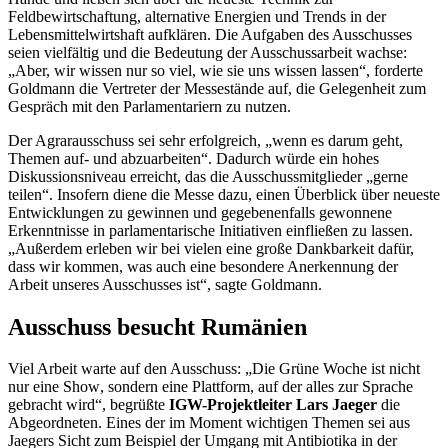
Feldbewirtschaftung, alternative Energien und Trends in der
Lebensmittelwirtshaft aufklären. Die Aufgaben des Ausschusses
seien vielfältig und die Bedeutung der Ausschussarbeit wachse:
„Aber, wir wissen nur so viel, wie sie uns wissen lassen“, forderte
Goldmann die Vertreter der Messestände auf, die Gelegenheit zum
Gespräch mit den Parlamentariern zu nutzen.
Der Agrarausschuss sei sehr erfolgreich, „wenn es darum geht,
Themen auf- und abzuarbeiten“. Dadurch würde ein hohes
Diskussions
niveau
erreicht, das die Ausschussmitglieder „gerne
teilen“. Insofern diene die Messe dazu, einen Überblick über neueste
Entwicklungen zu gewinnen und gegebenenfalls gewonnene
Erkenntnisse in parlamentarische Initiativen einfließen zu lassen.
„Außerdem erleben wir bei vielen eine große Dankbarkeit dafür,
dass wir kommen, was auch eine besondere Anerkennung der
Arbeit unseres Ausschusses ist“, sagte Goldmann.
Ausschuss besucht Rumänien
Viel Arbeit warte auf den Ausschuss: „Die Grüne Woche ist nicht
nur eine
Show
, sondern eine Plattform, auf der alles zur Sprache
gebracht wird“, begrüßte
IGW-Projektleiter Lars Jaeger
die
Abgeordneten. Eines der im Moment wichtigen Themen sei aus
Jaegers Sicht zum Beispiel der Umgang mit Antibiotika in der