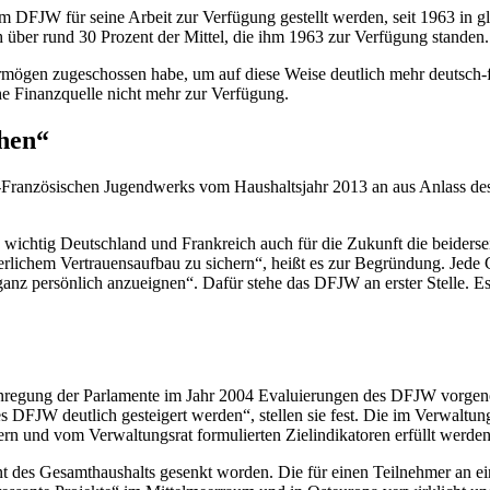
em DFJW für seine Arbeit zur Verfügung gestellt werden, seit 1963 in 
 über rund 30 Prozent der Mittel, die ihm 1963 zur Verfügung standen.
ögen zugeschossen habe, um auf diese Weise deutlich mehr deutsch-fr
che Finanzquelle nicht mehr zur Verfügung.
öhen“
Französischen Jugendwerks vom Haushaltsjahr 2013 an aus Anlass des 5
ie wichtig Deutschland und Frankreich auch für die Zukunft die beiders
erlichem Vertrauensaufbau zu sichern“, heißt es zur Begründung. Jed
 ganz persönlich anzueignen“. Dafür stehe das DFJW an erster Stelle. Es
Anregung der Parlamente im Jahr 2004 Evaluierungen des DFJW vorgeno
es DFJW deutlich gesteigert werden“, stellen sie fest. Die im Verwalt
ern und vom Verwaltungsrat formulierten Zielindikatoren erfüllt werde
ent des Gesamthaushalts gesenkt worden. Die für einen Teilnehmer an 