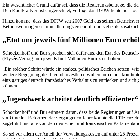
Ein wesentlicher Grund dafür sei, dass die Regierungsbeiträge, die d
Den Kaufkraftverlust eingerechnet, verfüge das DFJW heute nur noch
Hinzu komme, dass das DFJW seit 2007 Geld aus seinem Betriebsverm
Betriebsvermögen sei nun allerdings erschöpft und stehe als zusätzli
„
Etat
um jeweils fünf Millionen Euro erh
Schockenhoff und
Bur
sprechen sich dafür aus, den
Etat
des Deutsch-
(
Elysée
-Vertrag) um jeweils fünf Millionen Euro zu erhöhen.
„Ein solcher Schritt würde ein starkes, politisches Zeichen setzen, w
weitere Begegnung der Jugend investieren wollen, um einen kontinui
einzigartiges deutsch-französisches Verhältnis zu entdecken und sich
können.
„Jugendwerk arbeitet deutlich effizienter“
Schockenhoff und
Bur
erinnern daran, dass beide Regierungen auf 
strukturellen Reformen der vergangenen Jahre konnte die Effizienz d
zugeführt und alle von den deutschen und französischen Parlamentari
So sei vor allem der Anteil der Verwaltungskosten auf unter 25 Proz