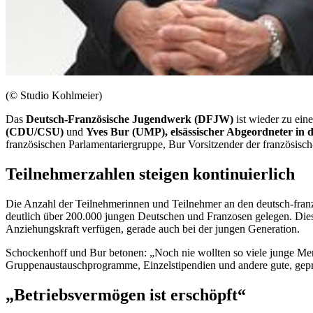
(© Studio Kohlmeier)
Das
Deutsch-Französische Jugendwerk (DFJW)
ist wieder zu ein
(CDU/CSU)
und
Yves Bur
(UMP), elsässischer Abgeordneter in 
französischen Parlamentariergruppe, Bur Vorsitzender der französisc
Teilnehmerzahlen steigen kontinuierlich
Die Anzahl der Teilnehmerinnen und Teilnehmer an den deutsch-franzö
deutlich über 200.000 jungen Deutschen und Franzosen gelegen. Dies
Anziehungskraft verfügen, gerade auch bei der jungen Generation.
Schockenhoff und
Bur
betonen: „Noch nie wollten so viele junge Men
Gruppenaustauschprogramme, Einzelstipendien und andere gute, geprü
„Betriebsvermögen ist erschöpft“